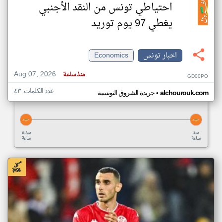
احتياطي تونس من النقد الأجنبي
يغطي 97 يوم توريد
اخبار تونس
Economics
Aug 07, 2026
منذ ساعة
GD00PO
عدد الكلمات: ٤٣
•
alchourouk.com
جريدة الشروق التونسية
منذ
منذ ١٤
ساعة
ساعة