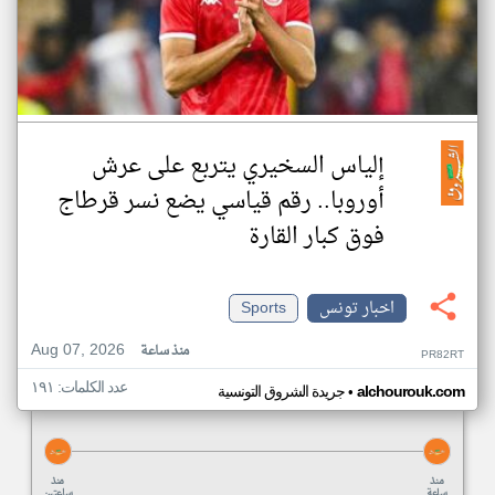
إلياس السخيري يتربع على عرش
أوروبا.. رقم قياسي يضع نسر قرطاج
فوق كبار القارة
اخبار تونس
Sports
Aug 07, 2026
منذ ساعة
PR82RT
عدد الكلمات: ١٩١
•
alchourouk.com
جريدة الشروق التونسية
منذ
منذ
ساعة
ساعتين