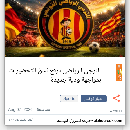
الترجي الرياضي يرفع نسق التحضيرات
بمواجهة ودية جديدة
اخبار تونس
Sports
Aug 07, 2026
منذ ساعة
WY05HH
عدد الكلمات: ١٠٠
•
alchourouk.com
جريدة الشروق التونسية