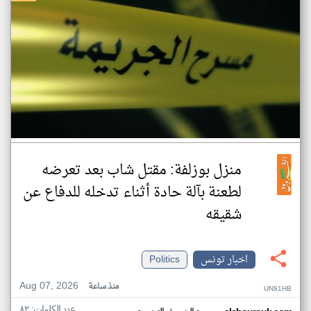
منزل بوزلفة: مقتل شاب بعد تعرضه
لطعنة بآلة حادة أثناء تدخله للدفاع عن
شقيقه
اخبار تونس
Politics
Aug 07, 2026
منذ ساعة
UN91HB
عدد الكلمات: ٨٢