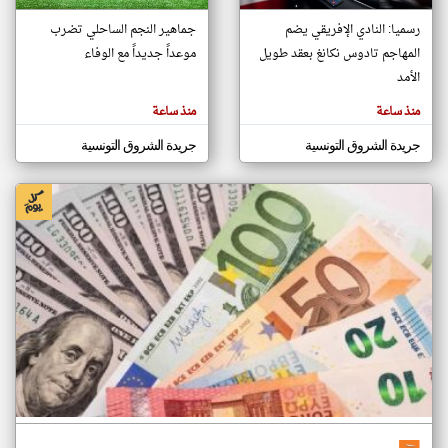
رسميا: النادي الإفريقي يضم
جماهير النجم الساحلي تضرب
المهاجم تادوس نكانغ بعقد طويل
موعداً جديداً مع الوفاء
klyoum.com
تغيير الدولة
الأمد
تعبر
مصادر الأخبار من تونس
المقالات
منذ ساعة
منذ ساعة
الموجوده
اخبار تونس على مدار الساعة
هنا عن
وجهة
جريدة الشروق التونسية
جريدة الشروق التونسية
نظر
أهم اخبار تونس العاجلة والمباشرة
كاتبيها.