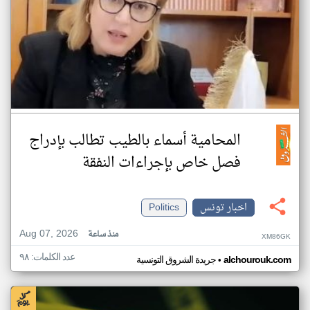
المحامية أسماء بالطيب تطالب بإدراج
فصل خاص بإجراءات النفقة
اخبار تونس
Politics
Aug 07, 2026
منذ ساعة
XM86GK
عدد الكلمات: ٩٨
•
alchourouk.com
جريدة الشروق التونسية