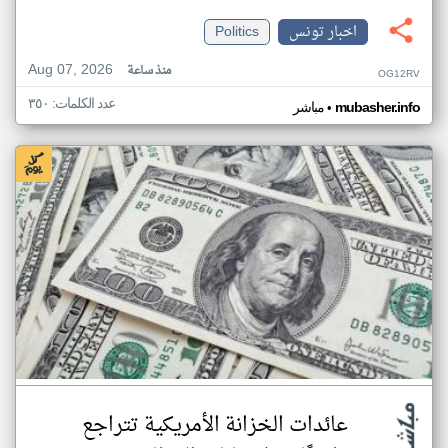
اخبار تونس
Politics
Aug 07, 2026
منذ ساعة
OG12RV
عدد الكلمات: ٣٥٠
•
mubasher.info
مباشر
عائدات الخزانة الأمريكية تتراجع