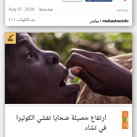
Aug 07, 2026
منذ ساعة
UT57NY
عدد الكلمات: ٢١٦
•
mubasher.info
مباشر
ارتفاع حصيلة ضحايا تفشي الكوليرا
في تشاد