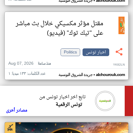
•
alchourouk.com
جريدة الشروق التونسية
مقتل مؤثر مكسيكي خلال بث مباشر
على "تيك توك" (فيديو)
اخبار تونس
Politics
Aug 07, 2026
منذ ساعة
YK82LN
عدد الكلمات: ١٣٣ ميديا: ١
•
alchourouk.com
جريدة الشروق التونسية
تابع اخر اخبار تونس من
تونس الرقمية
مصادر أخرى