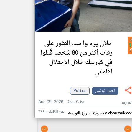
خلال يوم واحد.. العثور على
رفات أكثر من 80 شخصا قُتلوا
في كورسك خلال الاحتلال
الألماني
اخبار تونس
Politics
Aug 09, 2026
منذ ١٦ ساعة
UQ20Z
عدد الكلمات: ٣٤٨
•
alchourouk.co
جريدة الشروق التونسية