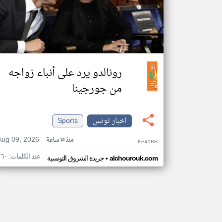
رونالدو يرد على أنباء زواجه
من جورجينا
اخبار تونس
Sports
Aug 09, 2026
منذ ١٥ ساعة
KE41BR
عدد الكلمات: ١٦٠
•
alchourouk.com
جريدة الشروق التونسية