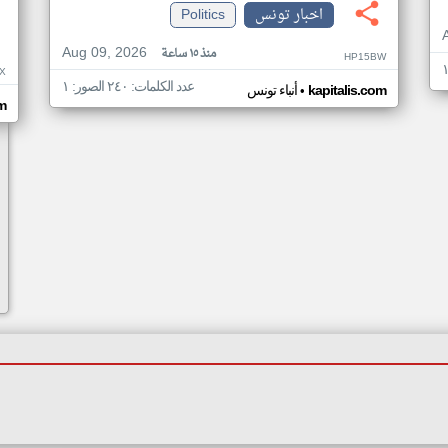
اخبار تونس
Politics
Aug 09, 2026
منذ ١٥ ساعة
HP15BW
X
عدد الكلمات: ٢٤٠ الصور: ١
•
kapitalis.com
أنباء تونس
m