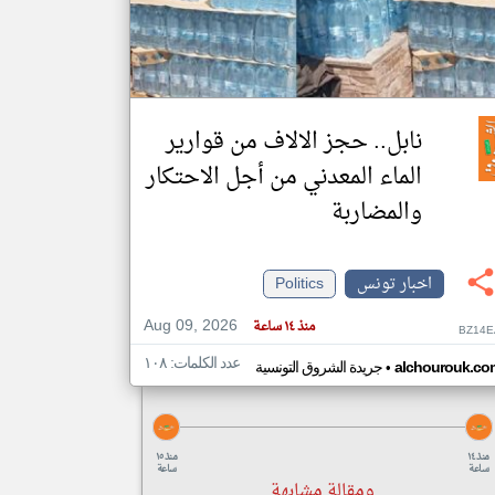
klyoum.com
تغيير الدولة
مصادر الأخبار من تونس
نابل.. حجز الالاف من قوارير
اخبار تونس على مدار الساعة
الماء المعدني من أجل الاحتكار
أهم اخبار تونس العاجلة والمباشرة
والمضاربة
اخبار تونس
Politics
Aug 09, 2026
منذ ١٤ ساعة
BZ14E
عدد الكلمات: ١٠٨
•
alchourouk.co
جريدة الشروق التونسية
منذ ١٤
منذ ١٥
ساعة
ساعة
ومقالة مشابهة