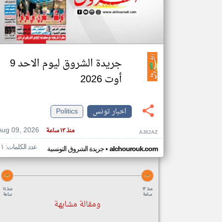
تعبر
المقالات
الموجوده
جريدة الشروق ليوم الاحد 9
هنا عن
وجهة
نظر
أوت 2026
كاتبيها.
اخبار تونس
Politics
Aug 09, 2026
منذ ١٣ ساعة
AJ82AZ
عدد الكلمات: ١١
•
alchourouk.com
جريدة الشروق التونسية
منذ ١٣
منذ ١٤
ساعة
ساعة
ومقالة مشابهة