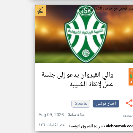
بار تونس من جريدة الشروق التونسية
والي القيروان يدعو إلى جلسة
عمل لإنقاذ الشبيبة
اخبار تونس
Sports
Aug 09, 2026
منذ ١٥ ساعة
KO84Z
عدد الكلمات: ١٢٦
•
alchourouk.co
جريدة الشروق التونسية