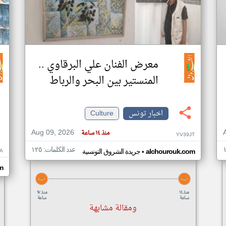
معرض الفنان علي البرقاوي ..
المنستير بين البحر والرباط
اخبار تونس
Culture
Aug 09, 2026
منذ ١٤ ساعة
YV39JT
عدد الكلمات: ١٢٥
•
A
alchourouk.com
جريدة الشروق التونسية
m
منذ ١٤
منذ ١٧
ساعة
ساعة
ومقالة مشابهة