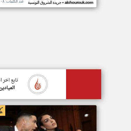
عدد الكلمات: ١٠٨
•
alchourouk.com
جريدة الشروق التونسية
تابع اخر 
الميادين
اخبار تونس من جريدة الشروق التونسية