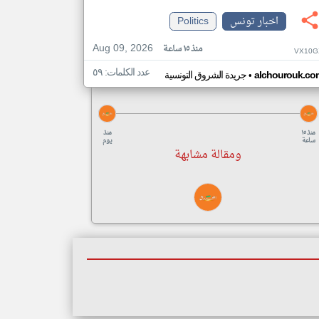
اخبار تونس
Politics
Aug 09, 2026
منذ ١٥ ساعة
VX10G
عدد الكلمات: ٥٩
•
alchourouk.co
جريدة الشروق التونسية
منذ ١٥
منذ
ساعة
يوم
ومقالة مشابهة