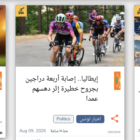
اخبار تونس من جريدة الشروق التونسية
اخ
إيطاليا.. إصابة أربعة دراجين
بجروح خطيرة إثر دهسهم
عمدا
اخبار تونس
Politics
H
Aug 09, 2026
منذ ١٥ ساعة
GK03HX
m