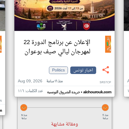
الإعلان عن برنامج الدورة 22
لمهرجان ليالي صيف بوعوان
اخبار تونس
Politics
Aug 09, 2026
منذ ١٦ ساعة
SR37CP
عدد الكلمات: ١١٦
•
alchourouk.com
جريدة الشروق التونسية
N
m
منذ ١٦
منذ ١٧
ساعة
ساعة
ومقالة مشابهة