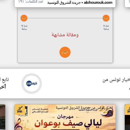
عدد الكلمات: ١٩١
•
alchourouk.com
جريدة الشروق التونسية
منذ ١٥
منذ ١٧
ساعة
ساعة
ومقالة مشابهة
اخبار تونس من
تابع 
أخب
اخبار تونس من جريدة الشروق التونسية
اخ