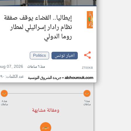
إيطاليا.. القضاء يوقف صفقة
نظام رادار إسرائيلي لمطار
روما الدولي
اخبار تونس
Politics
Aug 07, 2026
منذ ٦ ساعات
ZT00KB
عدد الكلمات: ٥٩٠
•
alchourouk.com
جريدة الشروق التونسية
منذ ٦
منذ ٨
ساعات
ساعات
ومقالة مشابهة