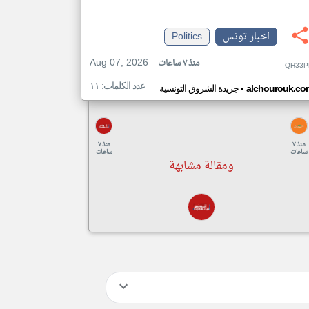
اخبار تونس
Politics
Aug 07, 2026
منذ ٧ ساعات
QH33P
عدد الكلمات: ١١
•
alchourouk.co
جريدة الشروق التونسية
منذ ٧
منذ ٧
ساعات
ساعات
ومقالة مشابهة