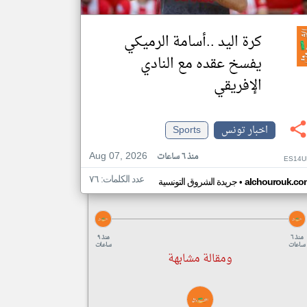
كرة اليد ..أسامة الرميكي
يفسخ عقده مع النادي
الإفريقي
اخبار تونس
Sports
Aug 07, 2026
منذ ٦ ساعات
ES14U
عدد الكلمات: ٧٦
•
alchourouk.co
جريدة الشروق التونسية
منذ ٦
منذ ٩
ساعات
ساعات
ومقالة مشابهة