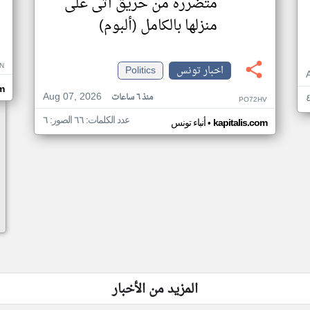
متضررة من حريق اتى على
منزلها بالكامل (ألبوم)
N
اخبار تونس
Politics
m
Aug 07, 2026
منذ ٦ ساعات
PO72HV
عدد الكلمات: ٦٦ الصور: ٦
•
kapitalis.com
أنباء تونس
المزيد من الأخبار