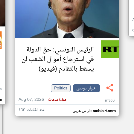
الرئيس التونسي: حق الدولة
في استرجاع أموال الشعب لن
يسقط بالتقادم (فيديو)
اخبار تونس
Politics
B
Aug 07, 2026
منذ ٤ ساعات
m
RT99UI
عدد الكلمات: ١٦٢
•
arabic.rt.com
ار تي عربي