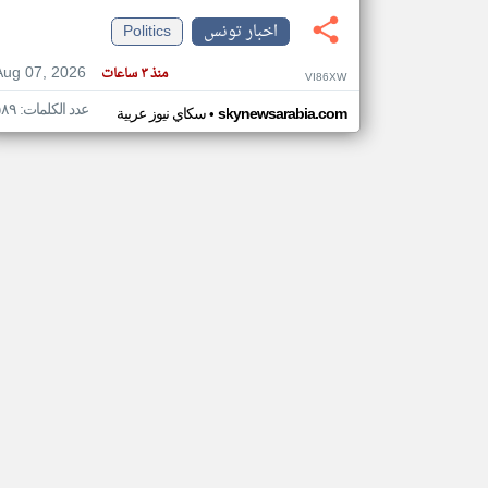
اخبار تونس
Politics
Aug 07, 2026
منذ ٣ ساعات
VI86XW
تعبر
عدد الكلمات: ٥٨٩
•
المقالات
skynewsarabia.com
سكاي نيوز عربية
الموجوده
هنا عن
وجهة
نظر
كاتبيها.