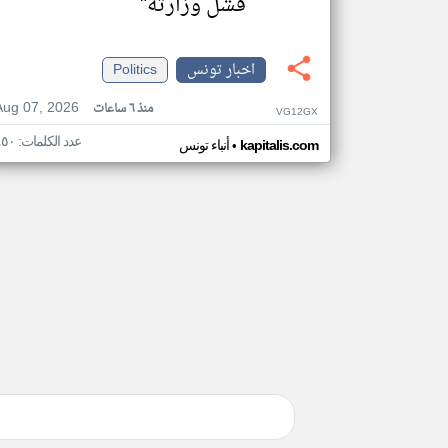
فشل وزارته"
اخبار تونس
Politics
Aug 07, 2026
منذ ٦ ساعات
VG12GX
عدد الكلمات: ٤٥٠
•
kapitalis.com
أنباء تونس