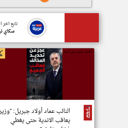
تابع اخر 
سكاي ني
اخبار تونس من أنباء تونس
النائب عماد أولاد جبريل: "وزير
يعاقب الاندية حتى يغطي