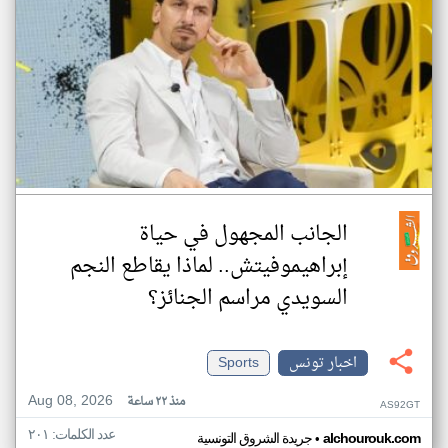
الجانب المجهول في حياة
إبراهيموفيتش.. لماذا يقاطع النجم
السويدي مراسم الجنائز؟
اخبار تونس
Sports
Aug 08, 2026
منذ ٢٢ ساعة
AS92GT
عدد الكلمات: ٢٠١
•
alchourouk.com
جريدة الشروق التونسية