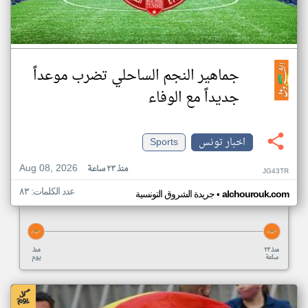
جماهير النجم الساحلي تضرب موعداً
جديداً مع الوفاء
اخبار تونس
Sports
Aug 08, 2026
منذ ٢٣ ساعة
JG43TR
عدد الكلمات: ٨٣
•
alchourouk.com
جريدة الشروق التونسية
منذ ٢٣
منذ
ساعة
يوم