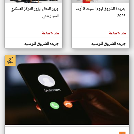
جريدة الشروق ليوم السبت 8 أوت
وزير الدفاع يزور المركز العسكري
2026
السينوتقني
klyoum.com
تغيير الدولة
تعبر
مصادر الأخبار من تونس
المقالات
منذ ٢٠ ساعة
منذ ٢٠ ساعة
الموجوده
اخبار تونس على مدار الساعة
هنا عن
وجهة
جريدة الشروق التونسية
جريدة الشروق التونسية
نظر
أهم اخبار تونس العاجلة والمباشرة
كاتبيها.