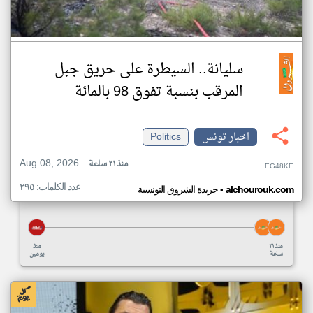
سليانة.. السيطرة على حريق جبل
المرقب بنسبة تفوق 98 بالمائة
اخبار تونس
Politics
Aug 08, 2026
منذ ٢١ ساعة
EG48KE
عدد الكلمات: ٢٩٥
•
alchourouk.com
جريدة الشروق التونسية
منذ ٢١
منذ
ساعة
يومين