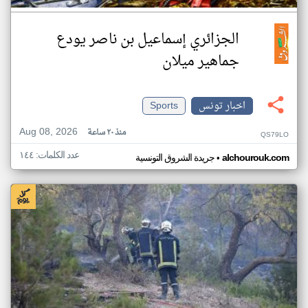
الجزائري إسماعيل بن ناصر يودع
جماهير ميلان
اخبار تونس
Sports
Aug 08, 2026
منذ ٢٠ ساعة
QS79LO
عدد الكلمات: ١٤٤
•
alchourouk.com
جريدة الشروق التونسية