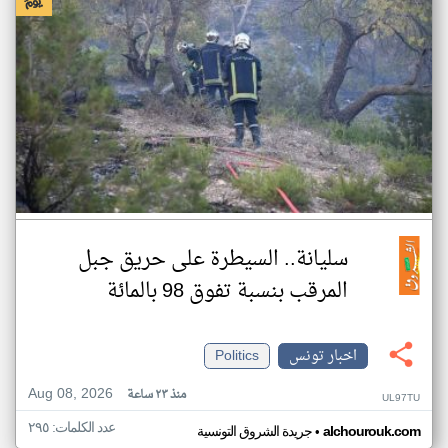
سليانة.. السيطرة على حريق جبل
المرقب بنسبة تفوق 98 بالمائة
اخبار تونس
Politics
Aug 08, 2026
منذ ٢٣ ساعة
UL97TU
عدد الكلمات: ٢٩٥
•
alchourouk.com
جريدة الشروق التونسية