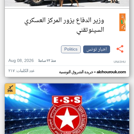
وزير الدفاع يزور المركز العسكري
السينوتقني
اخبار تونس
Politics
Aug 08, 2026
منذ ٢٣ ساعة
UN43HU
عدد الكلمات: ٢١٧
•
alchourouk.com
جريدة الشروق التونسية