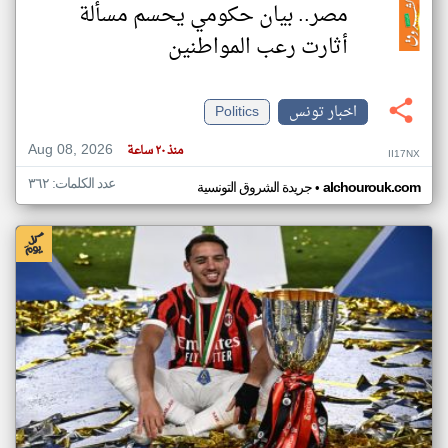
مصر.. بيان حكومي يحسم مسألة
أثارت رعب المواطنين
اخبار تونس
Politics
Aug 08, 2026
منذ ٢٠ ساعة
II17NX
عدد الكلمات: ٣٦٢
•
alchourouk.com
جريدة الشروق التونسية