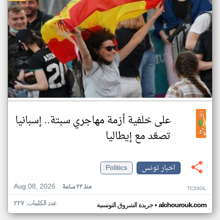
على خلفية أزمة مهاجري سبتة.. إسبانيا
تصعّد مع إيطاليا
اخبار تونس
Politics
Aug 08, 2026
منذ ٢٣ ساعة
TC33OL
عدد الكلمات: ٢٢٧
•
alchourouk.com
جريدة الشروق التونسية