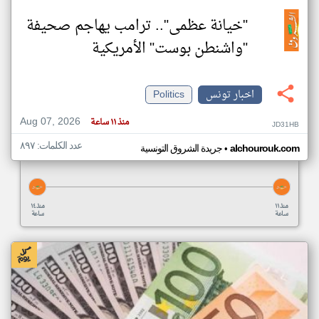
"خيانة عظمى".. ترامب يهاجم صحيفة
"واشنطن بوست" الأمريكية
اخبار تونس
Politics
Aug 07, 2026
منذ ١١ ساعة
JD31HB
عدد الكلمات: ٨٩٧
•
alchourouk.com
جريدة الشروق التونسية
منذ ١١
منذ ١٤
ساعة
ساعة