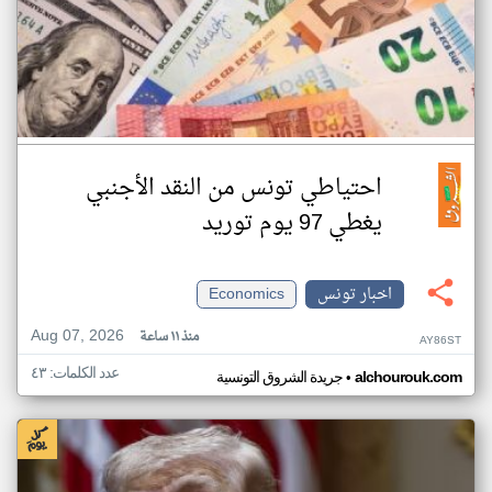
احتياطي تونس من النقد الأجنبي
يغطي 97 يوم توريد
اخبار تونس
Economics
Aug 07, 2026
منذ ١١ ساعة
AY86ST
عدد الكلمات: ٤٣
•
alchourouk.com
جريدة الشروق التونسية