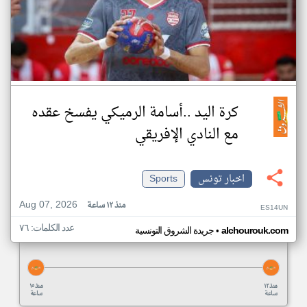
كرة اليد ..أسامة الرميكي يفسخ عقده
مع النادي الإفريقي
اخبار تونس
Sports
Aug 07, 2026
منذ ١٢ ساعة
ES14UN
عدد الكلمات: ٧٦
•
alchourouk.com
جريدة الشروق التونسية
منذ ١٢
منذ ١٥
ساعة
ساعة