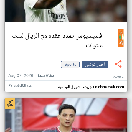
فينيسيوس يمدد عقده مع الريال لست
سنوات
اخبار تونس
Sports
Aug 07, 2026
منذ ١٢ ساعة
VG08IC
عدد الكلمات: ٨٧
•
alchourouk.com
جريدة الشروق التونسية