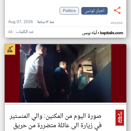
اخبار تونس
Politics
Aug 07, 2026
منذ ١٣ ساعة
VG12GX
عدد الكلمات: ٤٥٠
•
kapitalis.com
أنباء تونس
صورة اليوم من المكنين: والي المنستير
في زيارة الى عائلة متضررة من حريق