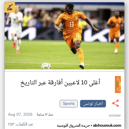
أغلى 10 لاعبين أفارقة عبر التاريخ
اخبار تونس
Sports
Aug 07, 2026
منذ ١٢ ساعة
WJ39WP
عدد الكلمات: ٢٥٣
•
alchourouk.com
جريدة الشروق التونسية