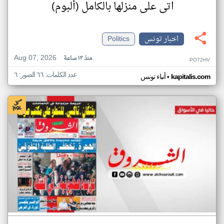
اتى على منزلها بالكامل (ألبوم)
اخبار تونس
Politics
Aug 07, 2026
منذ ١٣ ساعة
PO72HV
عدد الكلمات: ٦٦ الصور: ٦
•
kapitalis.com
أنباء تونس