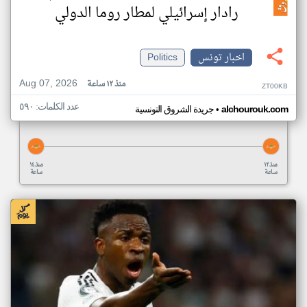
رادار إسرائيلي لمطار روما الدولي
اخبار تونس
Politics
Aug 07, 2026
منذ ١٢ ساعة
ZT00KB
عدد الكلمات: ٥٩٠
•
alchourouk.com
جريدة الشروق التونسية
منذ ١٢
منذ ١٤
ساعة
ساعة