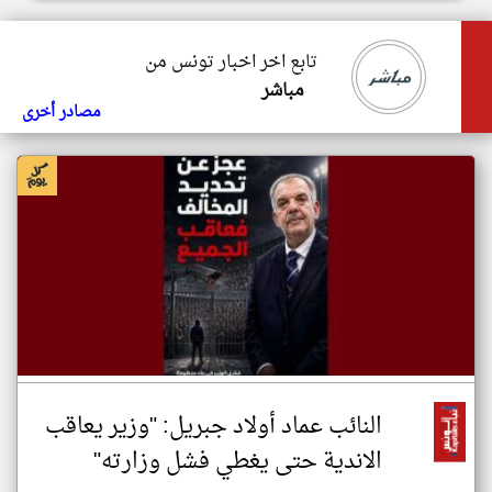
تابع اخر اخبار تونس من
مباشر
مصادر أخرى
النائب عماد أولاد جبريل: "وزير يعاقب
الاندية حتى يغطي فشل وزارته"