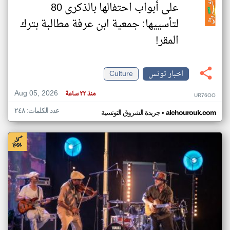
على أبواب احتفالها بالذكرى 80
لتأسييها: جمعية ابن عرفة مطالبة بترك
المقر!
اخبار تونس
Culture
Aug 05, 2026
منذ ٢٣ ساعة
UR76OO
عدد الكلمات: ٢٤٨
•
alchourouk.com
جريدة الشروق التونسية