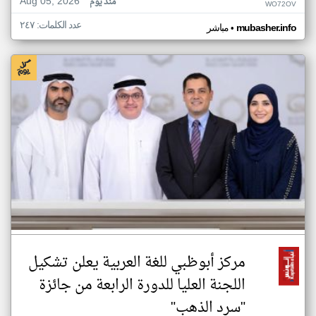
Aug 05, 2026
منذ يوم
WO72OV
عدد الكلمات: ٢٤٧
•
mubasher.info
مباشر
مركز أبوظبي للغة العربية يعلن تشكيل
اللجنة العليا للدورة الرابعة من جائزة
"سرد الذهب"