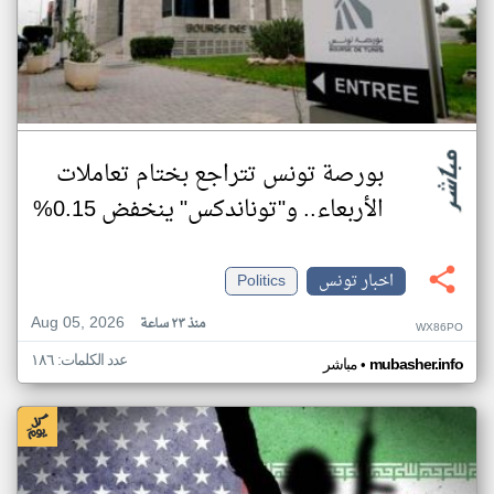
بورصة تونس تتراجع بختام تعاملات
الأربعاء.. و"توناندكس" ينخفض 0.15%
اخبار تونس
Politics
Aug 05, 2026
منذ ٢٣ ساعة
WX86PO
عدد الكلمات: ١٨٦
•
mubasher.info
مباشر