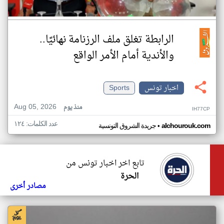
الرابطة تغلق ملف الرزنامة نهائيًا..
والأندية أمام الأمر الواقع
اخبار تونس
Sports
Aug 05, 2026
منذ يوم
IH77CP
عدد الكلمات: ١٢٤
•
alchourouk.com
جريدة الشروق التونسية
تابع اخر اخبار تونس من
الحرة
مصادر أخرى