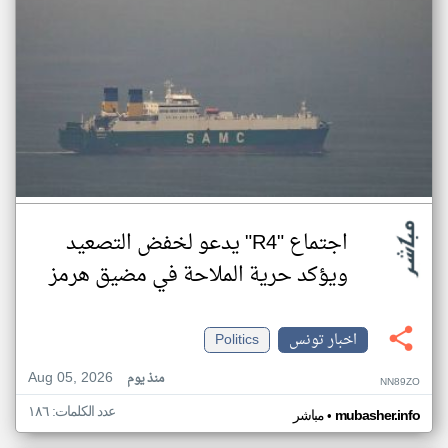
اجتماع "R4" يدعو لخفض التصعيد
ويؤكد حرية الملاحة في مضيق هرمز
اخبار تونس
Politics
Aug 05, 2026
منذ يوم
NN89ZO
عدد الكلمات: ١٨٦
•
mubasher.info
مباشر