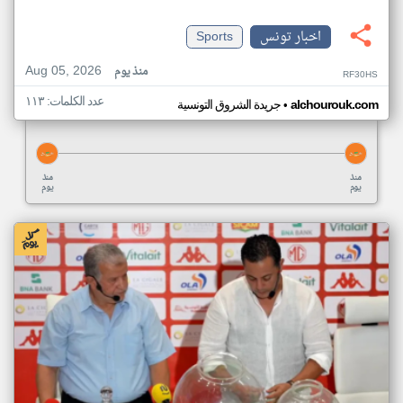
اخبار تونس
Sports
Aug 05, 2026
منذ يوم
RF30HS
عدد الكلمات: ١١٣
•
alchourouk.com
جريدة الشروق التونسية
منذ
منذ
يوم
يوم