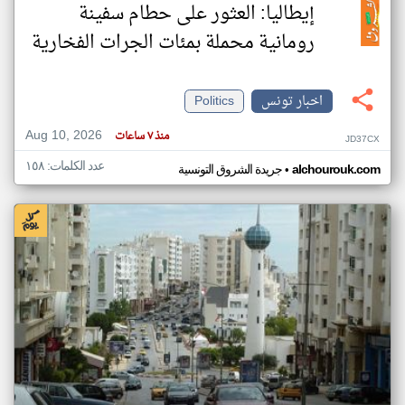
إيطاليا: العثور على حطام سفينة
رومانية محملة بمئات الجرات الفخارية
اخبار تونس
Politics
Aug 10, 2026
منذ ٧ ساعات
JD37CX
عدد الكلمات: ١٥٨
•
alchourouk.com
جريدة الشروق التونسية