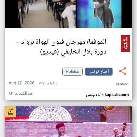
الموفما/ مهرجان فنون الهواة برواد –
دورة بلال الخليفي (فيديو)
اخبار تونس
Politics
Aug 10, 2026
منذ ٨ ساعات
FH99HO
عدد الكلمات: ٩٣
•
kapitalis.com
أنباء تونس