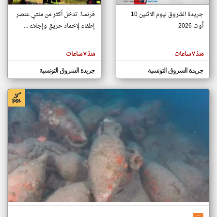
جريدة الشروق ليوم الاثنين 10
فرنسا: تدخل أكثر من مئتي عنصر
أوت 2026
إطفاء لإخماد حريق وإجلاء ...
klyoum.com
تغيير الدولة
تعبر
مصادر الأخبار من تونس
المقالات
منذ ٧ ساعات
منذ ٧ ساعات
الموجوده
اخبار تونس على مدار الساعة
هنا عن
وجهة
جريدة الشروق التونسية
جريدة الشروق التونسية
نظر
أهم اخبار تونس العاجلة والمباشرة
كاتبيها.