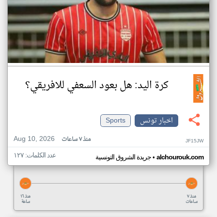
كرة اليد: هل بعود السعفي للافريقي؟
اخبار تونس
Sports
Aug 10, 2026
منذ ٧ ساعات
JF15JW
عدد الكلمات: ١٢٧
•
alchourouk.com
جريدة الشروق التونسية
منذ ٧
منذ ١٦
ساعات
ساعة