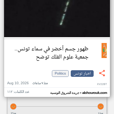
ظهور جسم أخضر في سماء تونس..
جمعية علوم الفلك توضح
اخبار تونس
Politics
Aug 10, 2026
منذ ٧ ساعات
XV22BT
عدد الكلمات: ١١٢
•
alchourouk.com
جريدة الشروق التونسية
منذ ٧
منذ ١٣