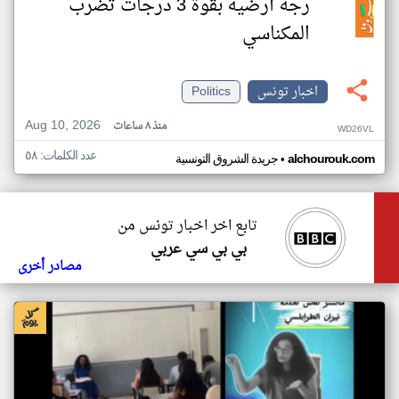
رجة أرضية بقوة 3 درجات تضرب
المكناسي
اخبار تونس
Politics
Aug 10, 2026
منذ ٨ ساعات
WD26VL
عدد الكلمات: ٥٨
•
alchourouk.com
جريدة الشروق التونسية
تابع اخر اخبار تونس من
بي بي سي عربي
مصادر أخرى