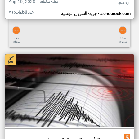
Aug 10, 2026
منذ ٨ ساعات
QK37QL
عدد الكلمات: ٧٩
•
alchourouk.com
جريدة الشروق التونسية
منذ ٨
منذ ١٠
ساعات
ساعات