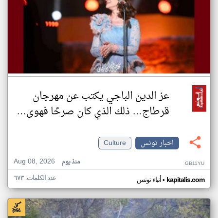
عز الدين الباجي يكتب عن مهرجان
قرطاج… ذلك الذي كان صرحًا فهوى…
اخبار تونس
Culture
Aug 08, 2026
منذ يوم
GB11YU
عدد الكلمات: ٦٧٣
•
kapitalis.com
أنباء تونس