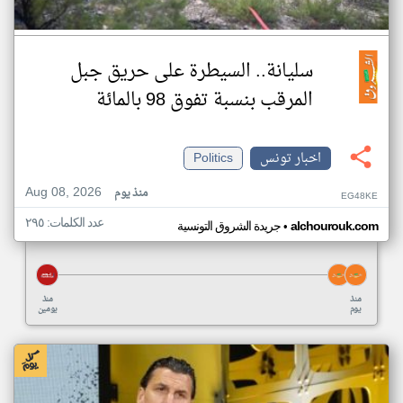
سليانة.. السيطرة على حريق جبل
المرقب بنسبة تفوق 98 بالمائة
اخبار تونس
Politics
Aug 08, 2026
منذ يوم
EG48KE
عدد الكلمات: ٢٩٥
•
alchourouk.com
جريدة الشروق التونسية
منذ
منذ
يوم
يومين