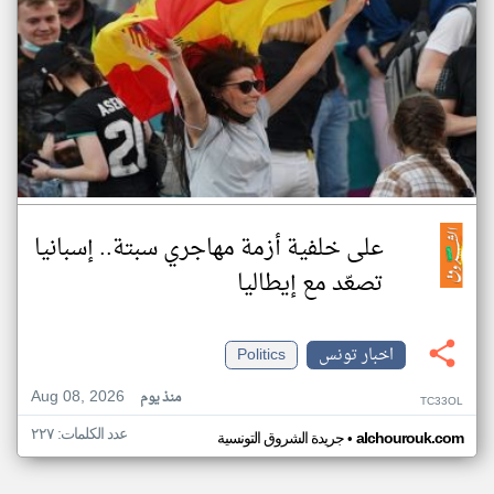
على خلفية أزمة مهاجري سبتة.. إسبانيا
تصعّد مع إيطاليا
اخبار تونس
Politics
Aug 08, 2026
منذ يوم
TC33OL
عدد الكلمات: ٢٢٧
•
alchourouk.com
جريدة الشروق التونسية