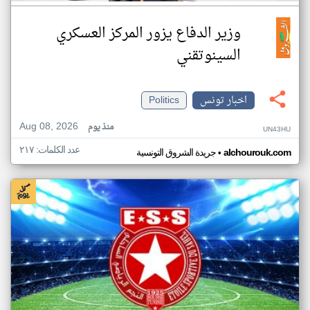
وزير الدفاع يزور المركز العسكري
السينوتقني
اخبار تونس
Politics
Aug 08, 2026
منذ يوم
UN43HU
عدد الكلمات: ٢١٧
•
alchourouk.com
جريدة الشروق التونسية