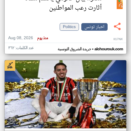
أثارت رعب المواطنين
اخبار تونس
Politics
Aug 08, 2026
منذ يوم
II17NX
عدد الكلمات: ٣٦٢
•
alchourouk.com
جريدة الشروق التونسية