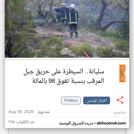
سليانة.. السيطرة على حريق جبل
المرقب بنسبة تفوق 98 بالمائة
اخبار تونس
Politics
Aug 08, 2026
منذ يوم
UL97TU
عدد الكلمات: ٢٩٥
•
alchourouk.com
جريدة الشروق التونسية