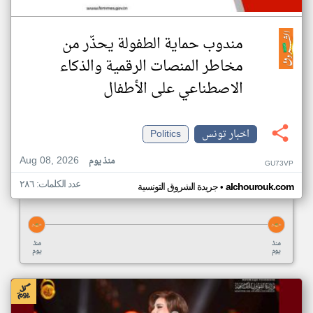
مندوب حماية الطفولة يحذّر من
مخاطر المنصات الرقمية والذكاء
الاصطناعي على الأطفال
اخبار تونس
Politics
Aug 08, 2026
منذ يوم
GU73VP
عدد الكلمات: ٢٨٦
•
alchourouk.com
جريدة الشروق التونسية
منذ
منذ
يوم
يوم