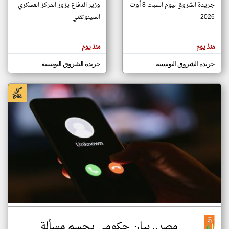
جريدة الشروق ليوم السبت 8 أوت
وزير الدفاع يزور المركز العسكري
2026
السينوتقني
klyoum.com
تغيير الدولة
منذ يوم
منذ يوم
تعبر
مصادر الأخبار من تونس
المقالات
الموجوده
اخبار تونس على مدار الساعة
جريدة الشروق التونسية
جريدة الشروق التونسية
هنا عن
وجهة
نظر
أهم اخبار تونس العاجلة والمباشرة
كاتبيها.
مصر.. بيان حكومي يحسم مسألة