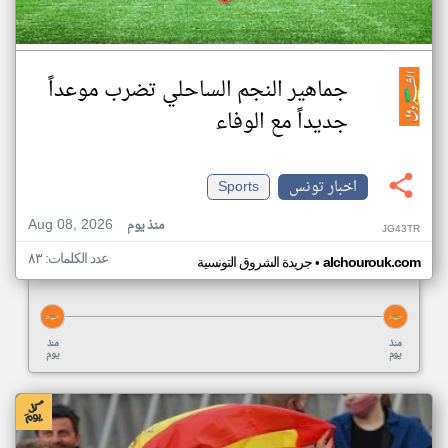
جماهير النجم الساحلي تضرب موعداً
جديداً مع الوفاء
اخبار تونس
Sports
Aug 08, 2026
منذ يوم
JG43TR
عدد الكلمات: ٨٣
•
alchourouk.com
جريدة الشروق التونسية
منذ
منذ
يوم
يوم