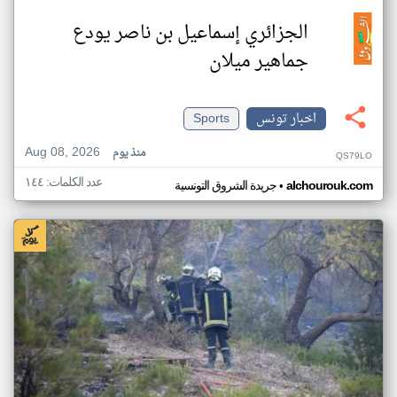
الجزائري إسماعيل بن ناصر يودع
جماهير ميلان
اخبار تونس
Sports
Aug 08, 2026
منذ يوم
QS79LO
عدد الكلمات: ١٤٤
•
alchourouk.com
جريدة الشروق التونسية