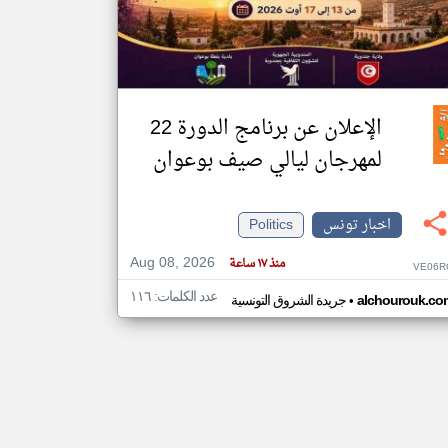
klyoum.com
تغيير الدولة
مصادر الأخبار من تونس
الإعلان عن برنامج الدورة 22
اخبار تونس على مدار الساعة
لمهرجان ليالي صيف بوعوان
أهم اخبار تونس العاجلة والمباشرة
اخبار تونس
Politics
Aug 08, 2026
منذ ١٧ ساعة
VE06R
عدد الكلمات: ١١٦
•
alchourouk.co
جريدة الشروق التونسية