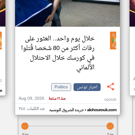
خلال يوم واحد.. العثور على
رفات أكثر من 80 شخصا قُتلوا
في كورسك خلال الاحتلال
الألماني
Q
اخبار تونس
Politics
m
Aug 09, 2026
منذ ١٦ ساعة
UQ20ZN
عدد الكلمات: ٣٤٨
•
alchourouk.com
جريدة الشروق التونسية
منذ ١٦
منذ ١٧