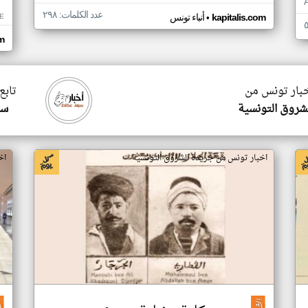
عدد الكلمات: ٢٩٨
•
E
kapitalis.com
أنباء تونس
m
خبار تونس من
تابع
شروق التونسية
سو
اخبار تونس من جريدة الشروق التونسية
اخ