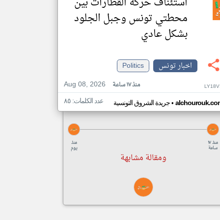
استئناف حركة القطارات بين
محطتي تونس وجبل الجلود
بشكل عادي
اخبار تونس
Politics
Aug 08, 2026
منذ ١٧ ساعة
LY18V
عدد الكلمات: ٨٥
•
alchourouk.co
جريدة الشروق التونسية
منذ ١٧
منذ
ساعة
يوم
ومقالة مشابهة