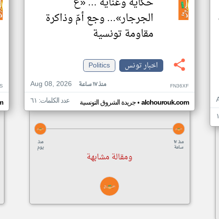
حكاية وغناية ... «ع
الجرجار»... وجع أمّ وذاكرة
مقاومة تونسية
اخبار تونس
Politics
Aug 08, 2026
منذ ١٧ ساعة
S
FN36XF
عدد الكلمات: ٦١
•
alchourouk.com
جريدة الشروق التونسية
m
منذ ١٧
منذ
ساعة
يوم
ومقالة مشابهة