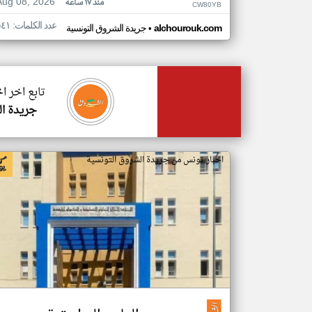
Aug 08, 2026
منذ ١٧ ساعة
CW80YB
عدد الكلمات: ٥٤١
•
alchourouk.com
جريدة الشروق التونسية
تابع اخر ا
جريدة ال
اخبار تونس من جريدة الشروق التونسية