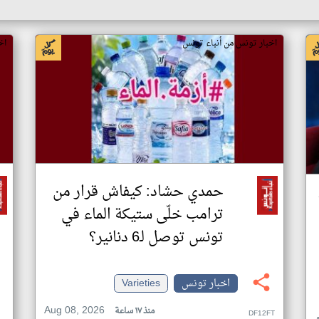
اخبار تونس من أنباء تونس
اخ
حمدي حشاد: كيفاش قرار من
ترامب خلّى ستيكة الماء في
تونس توصل لـ6 دنانير؟
اخبار تونس
Varieties
Aug 08, 2026
منذ ١٧ ساعة
DF12FT