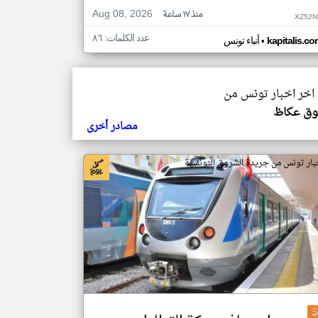
Aug 08, 2026
منذ ١٧ ساعة
XZ52N
عدد الكلمات: ٨٦
•
kapitalis.co
أنباء تونس
 اخر اخبار تونس من
ق عكاظ
مصادر أخرى
بار تونس من جريدة الشروق التونسية