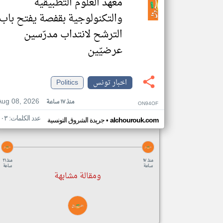
معهد العلوم التطبيقية
والتكنولوجية بقفصة يفتح باب
الترشح لانتداب مدرّسين
عرضيّين
اخبار تونس
Politics
Aug 08, 2026
منذ ١٧ ساعة
ON94OF
عدد الكلمات: ١٠٣
•
alchourouk.com
جريدة الشروق التونسية
منذ ١٧
منذ ٢١
ساعة
ساعة
ومقالة مشابهة