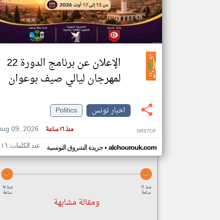
تعبر
المقالات
الموجوده
الإعلان عن برنامج الدورة 22
هنا عن
وجهة
نظر
لمهرجان ليالي صيف بوعوان
كاتبيها.
اخبار تونس
Politics
Aug 09, 2026
منذ ١٦ ساعة
SR37CP
عدد الكلمات: ١١٦
•
alchourouk.com
جريدة الشروق التونسية
منذ ١٦
منذ ١٧
ساعة
ساعة
ومقالة مشابهة