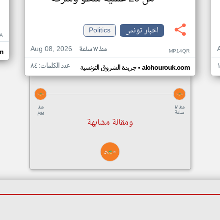
اخبار تونس
Politics
A
Aug 08, 2026
منذ ١٧ ساعة
MP14QR
m
عدد الكلمات: ٨٤
•
alchourouk.com
جريدة الشروق التونسية
منذ ١٧
منذ
ساعة
يوم
ومقالة مشابهة