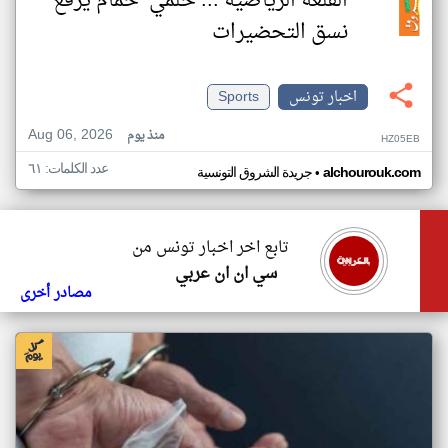
القلعة الرياضية ... حلمي حمام يرفع
نسق التحضيرات
اخبار تونس
Sports
Aug 06, 2026
منذ يوم
HZ05EB
عدد الكلمات: ٦١
•
alchourouk.com
جريدة الشروق التونسية
تابع اخر اخبار تونس من
سي ان ان عربي
مصادر أخرى