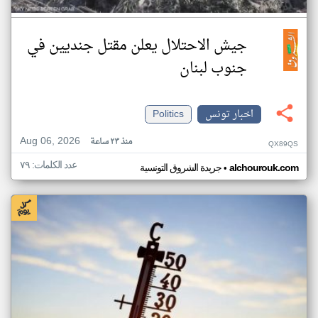
جيش الاحتلال يعلن مقتل جنديين في
جنوب لبنان
اخبار تونس
Politics
Aug 06, 2026
منذ ٢٣ ساعة
QX89QS
عدد الكلمات: ٧٩
•
alchourouk.com
جريدة الشروق التونسية