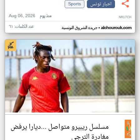
اخبار تونس
Sports
Aug 06, 2026
منذ يوم
NR17CH
عدد الكلمات: ٦١
•
alchourouk.com
جريدة الشروق التونسية
مسلسل ريبيرو متواصل ...ديارا يرفض
مغادرة الترجي