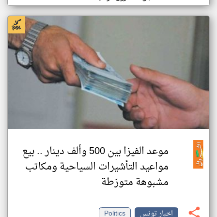
موعد الفيزا بين 500 وألف دينار .. بيع
مواعيد التأشيرات السياحية ومكاتب
مشبوهة متورّطة
اخبار تونس
Politics