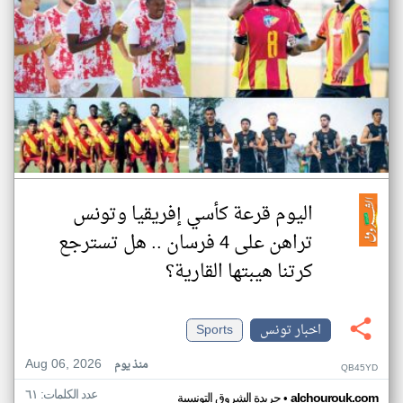
اليوم قرعة كأسي إفريقيا وتونس
تراهن على 4 فرسان .. هل تسترجع
كرتنا هيبتها القارية؟
اخبار تونس
Sports
Aug 06, 2026
منذ يوم
QB45YD
عدد الكلمات: ٦١
•
alchourouk.com
جريدة الشروق التونسية