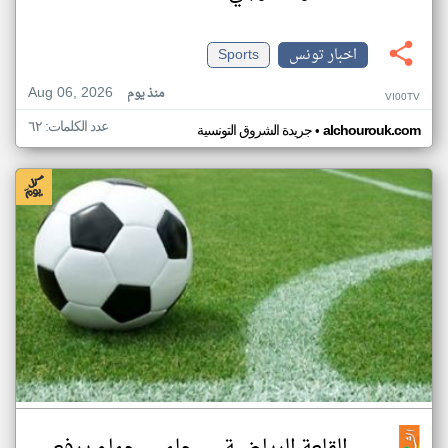
اخبار تونس
Sports
Aug 06, 2026
منذ يوم
VI00TV
عدد الكلمات: ٦٢
•
alchourouk.com
جريدة الشروق التونسية