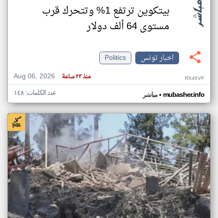
بيتكوين ترتفع 1% وتتحرك قرب
مستوى 64 ألف دولار
اخبار تونس
Politics
Aug 06, 2026
منذ ٢٣ ساعة
RX46VP
عدد الكلمات: ١٤٨
•
mubasher.info
مباشر