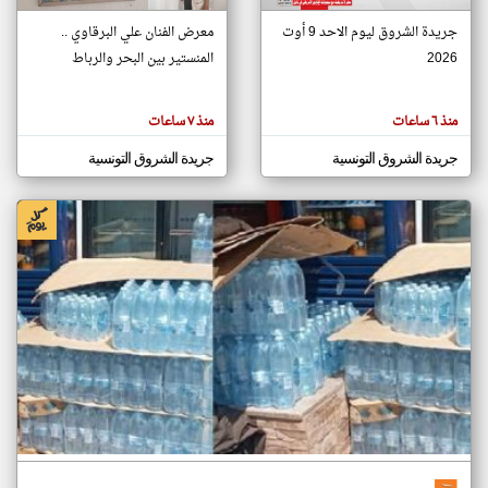
جريدة الشروق ليوم الاحد 9 أوت
معرض الفنان علي البرقاوي ..
2026
المنستير بين البحر والرباط
klyoum.com
تغيير الدولة
تعبر
مصادر الأخبار من تونس
المقالات
منذ ٦ ساعات
منذ ٧ ساعات
الموجوده
اخبار تونس على مدار الساعة
هنا عن
وجهة
جريدة الشروق التونسية
جريدة الشروق التونسية
نظر
أهم اخبار تونس العاجلة والمباشرة
كاتبيها.