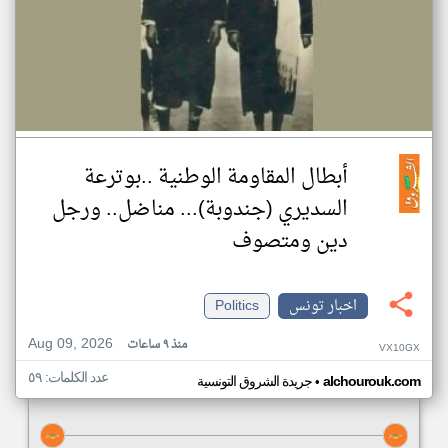
أبطال المقاومة الوطنية ..بوترعة
السديري (جندوبة)... مناضل.. ورجل
دين ومتصوف
اخبار تونس
Politics
Aug 09, 2026
منذ ٩ ساعات
VX10GX
عدد الكلمات: ٥٩
•
alchourouk.com
جريدة الشروق التونسية