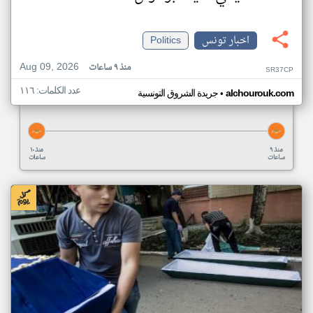
اخبار تونس
Politics
Aug 09, 2026
منذ ٩ ساعات
SR37CP
عدد الكلمات: ١١٦
•
alchourouk.com
جريدة الشروق التونسية
منذ ٩
منذ ١٠
ساعات
ساعات