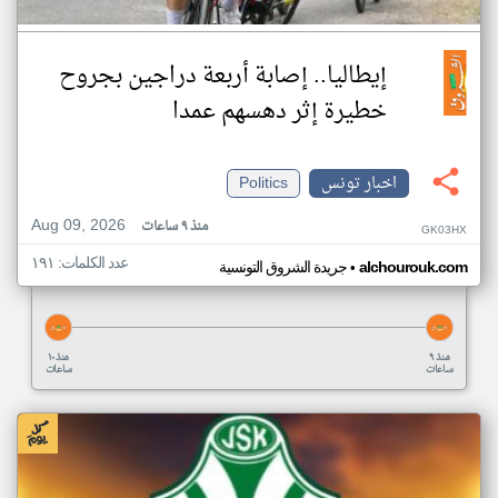
إيطاليا.. إصابة أربعة دراجين بجروح
خطيرة إثر دهسهم عمدا
اخبار تونس
Politics
Aug 09, 2026
منذ ٩ ساعات
GK03HX
عدد الكلمات: ١٩١
•
alchourouk.com
جريدة الشروق التونسية
منذ ٩
منذ ١٠
ساعات
ساعات