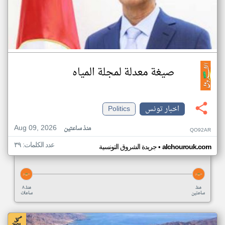
صيغة معدلة لمجلة المياه
اخبار تونس
Politics
Aug 09, 2026
منذ ساعتين
QO92AR
عدد الكلمات: ٣٩
•
alchourouk.com
جريدة الشروق التونسية
منذ
منذ ٨
ساعتين
ساعات