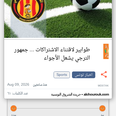
طوابير لاقتناء الاشتراكات ... جمهور
الترجي يشعل الأجواء
اخبار تونس
Sports
Aug 09, 2026
منذ ساعتين
MO07AK
عدد الكلمات: ٦١
•
alchourouk.com
جريدة الشروق التونسية
منذ
منذ ٨