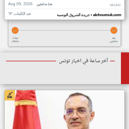
Aug 09, 2026
منذ ساعتين
UE15AY
عدد الكلمات: ٦٣
•
alchourouk.com
جريدة الشروق التونسية
منذ
منذ ٨
ساعتين
ساعات
أخر ساعة في اخبار تونس