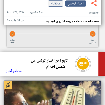
اخبار تونس
Politics
Aug 09, 2026
منذ ساعتين
KN99DF
عدد الكلمات: ٣٨
•
alchourouk.com
جريدة الشروق التونسية
منذ
منذ ٨
ساعتين
ساعات
تابع اخر اخبار تونس من
شمس اف ام
مصادر أخرى