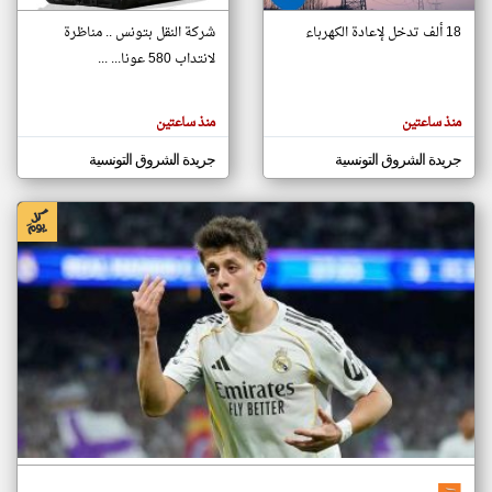
18 ألف تدخل لإعادة الكهرباء
شركة النقل بتونس .. مناظرة
لانتداب 580 عونا... ...
klyoum.com
تغيير الدولة
تعبر
مصادر الأخبار من تونس
المقالات
منذ ساعتين
منذ ساعتين
الموجوده
اخبار تونس على مدار الساعة
هنا عن
وجهة
جريدة الشروق التونسية
جريدة الشروق التونسية
نظر
أهم اخبار تونس العاجلة والمباشرة
كاتبيها.