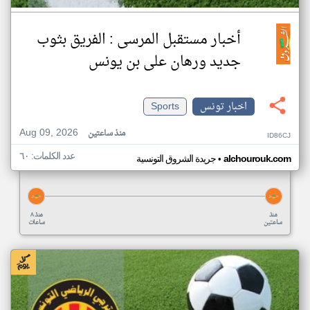
أخبار مستقبل المرسى : الفريق بثوب
جديد ورهان على بن يونس
اخبار تونس
Sports
Aug 09, 2026
منذ ساعتين
ID86CJ
عدد الكلمات: ٦٠
•
alchourouk.com
جريدة الشروق التونسية
منذ
منذ ٨
ساعتين
ساعات