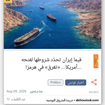
فيما إيران تحدّد شروطها لفتحه
...أمريكا... «تغرق» في هرمز!
اخبار تونس
Politics
Aug 09, 2026
منذ ساعتين
EP76FO
عدد الكلمات: ٦١
•
alchourouk.com
جريدة الشروق التونسية