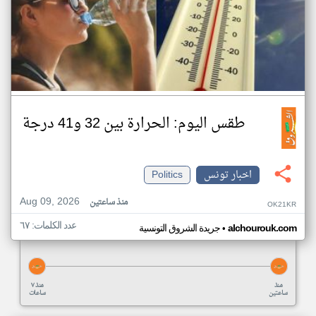
طقس اليوم: الحرارة بين 32 و41 درجة
اخبار تونس
Politics
Aug 09, 2026
منذ ساعتين
OK21KR
عدد الكلمات: ٦٧
•
alchourouk.com
جريدة الشروق التونسية
منذ
منذ ٧
ساعتين
ساعات