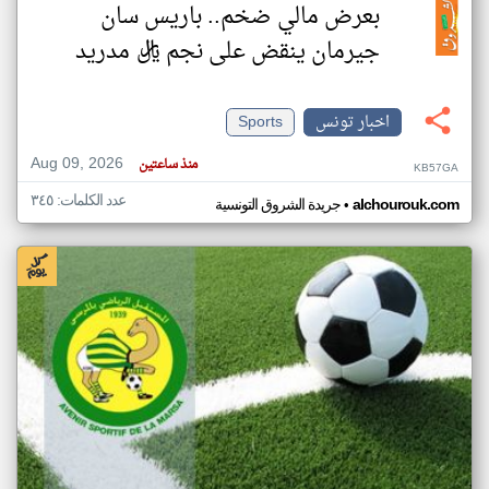
بعرض مالي ضخم.. باريس سان
جيرمان ينقض على نجم ريال مدريد
اخبار تونس
Sports
Aug 09, 2026
منذ ساعتين
KB57GA
عدد الكلمات: ٣٤٥
•
alchourouk.com
جريدة الشروق التونسية