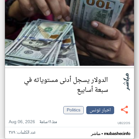
الدولار يسجل أدنى مستوياته في
سبعة أسابيع
اخبار تونس
Politics
Aug 06, 2026
منذ ١٦ ساعة
UB22OS
عدد الكلمات: ٣٨٩
•
mubasher.info
مباشر