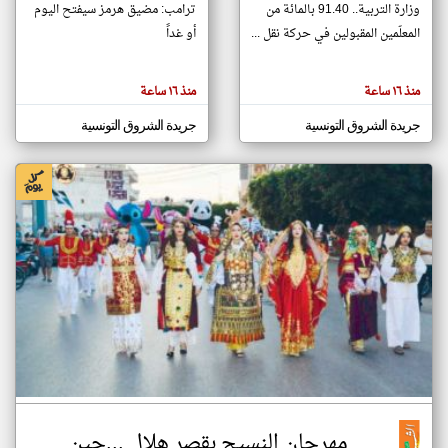
وزارة التربية.. 91.40 بالمائة من
ترامب: مضيق هرمز سيفتح اليوم
المعلّمين المقبولين في حركة نقل ...
أو غداً
klyoum.com
تغيير الدولة
منذ ١٦ ساعة
منذ ١٦ ساعة
تعبر
مصادر الأخبار من تونس
المقالات
الموجوده
اخبار تونس على مدار الساعة
جريدة الشروق التونسية
جريدة الشروق التونسية
هنا عن
وجهة
نظر
أهم اخبار تونس العاجلة والمباشرة
كاتبيها.
مهرجان النسيج بقصر هلال ...حين