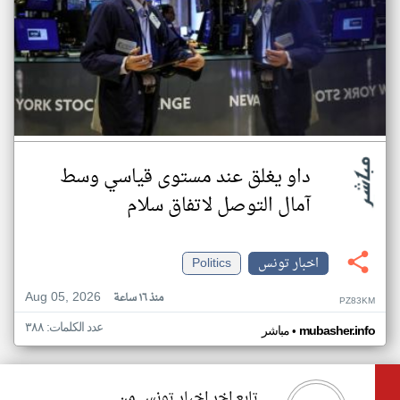
داو يغلق عند مستوى قياسي وسط
آمال التوصل لاتفاق سلام
اخبار تونس
Politics
Aug 05, 2026
منذ ١٦ ساعة
PZ83KM
عدد الكلمات: ٣٨٨
•
mubasher.info
مباشر
تابع اخر اخبار تونس من