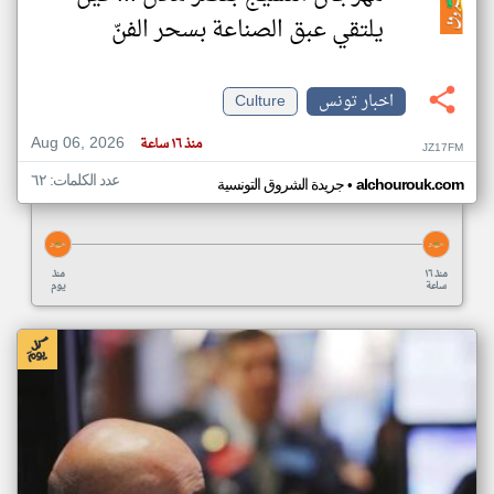
يلتقي عبق الصناعة بسحر الفنّ
اخبار تونس
Culture
Aug 06, 2026
منذ ١٦ ساعة
JZ17FM
عدد الكلمات: ٦٢
•
alchourouk.com
جريدة الشروق التونسية
منذ ١٦
منذ
ساعة
يوم