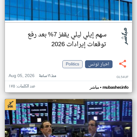
سهم إيلي ليلي يقفز 7% بعد رفع
توقعات إيرادات 2026
اخبار تونس
Politics
Aug 05, 2026
منذ ١٦ ساعة
GL54UF
عدد الكلمات: ١٧٥
•
mubasher.info
مباشر