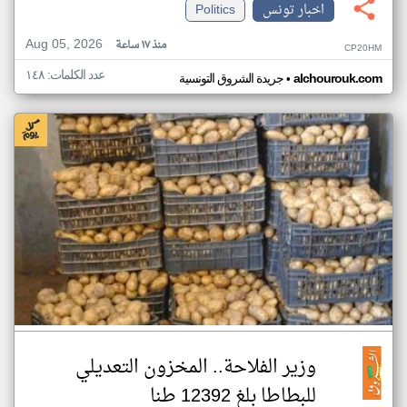
اخبار تونس
Politics
Aug 05, 2026
منذ ١٧ ساعة
CP20HM
عدد الكلمات: ١٤٨
•
alchourouk.com
جريدة الشروق التونسية
وزير الفلاحة.. المخزون التعديلي
للبطاطا بلغ 12392 طنا