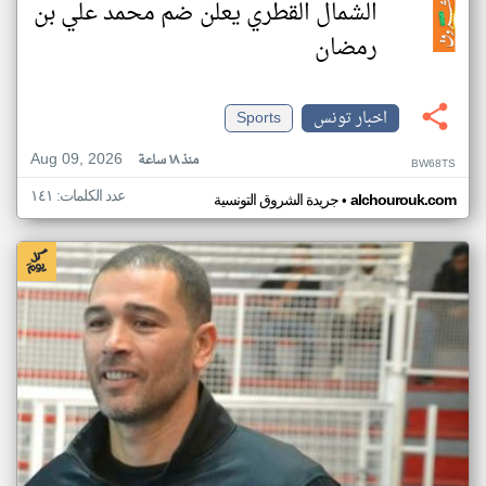
الشمال القطري يعلن ضم محمد علي بن
رمضان
اخبار تونس
Sports
Aug 09, 2026
منذ ١٨ ساعة
BW68TS
عدد الكلمات: ١٤١
•
alchourouk.com
جريدة الشروق التونسية