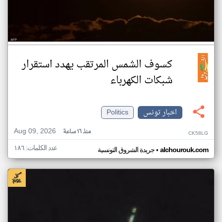
كسوف الشمس المرتقب يهدد استقرار
شبكات الكهرباء
اخبار تونس
Politics
Aug 09, 2026
منذ ١٦ ساعة
CK58LG
عدد الكلمات: ١٨٦
•
alchourouk.com
جريدة الشروق التونسية