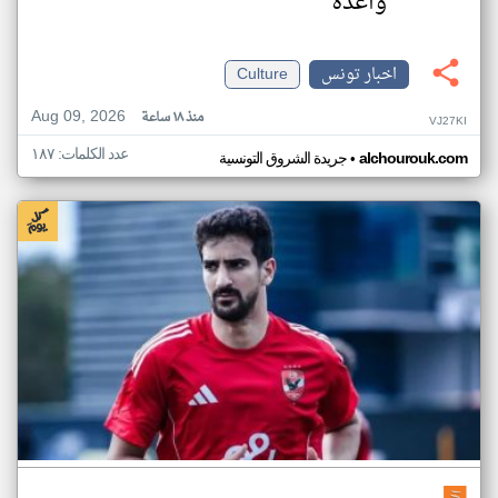
واعدة
اخبار تونس
Culture
Aug 09, 2026
منذ ١٨ ساعة
VJ27KI
عدد الكلمات: ١٨٧
•
alchourouk.com
جريدة الشروق التونسية