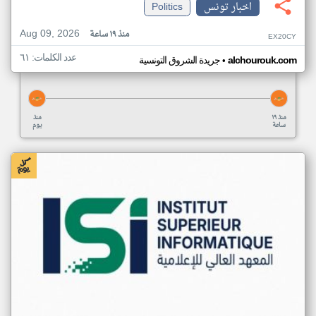
اخبار تونس
Politics
Aug 09, 2026
منذ ١٩ ساعة
EX20CY
عدد الكلمات: ٦١
•
alchourouk.com
جريدة الشروق التونسية
منذ ١٩
منذ
ساعة
يوم