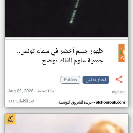
ظهور جسم أخضر في سماء تونس..
جمعية علوم الفلك توضح
اخبار تونس
Politics
Aug 09, 2026
منذ ١٦ ساعة
PQ61OG
عدد الكلمات: ١١٢
•
alchourouk.com
جريدة الشروق التونسية