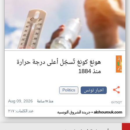
هونغ كونغ تُسجّل أعلى درجة حرارة
منذ 1884
اخبار تونس
Politics
Aug 09, 2026
منذ ١٧ ساعة
GI75QT
عدد الكلمات: ٢١٧
•
alchourouk.com
جريدة الشروق التونسية