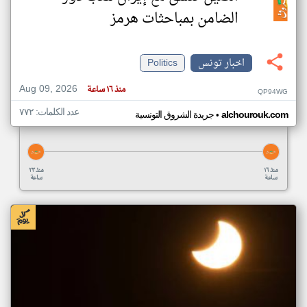
الضامن بمباحثات هرمز
اخبار تونس
Politics
Aug 09, 2026
منذ ١٦ ساعة
QP94WG
عدد الكلمات: ٧٧٢
•
alchourouk.com
جريدة الشروق التونسية
منذ ١٦
منذ ٢٣
ساعة
ساعة