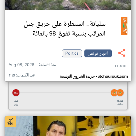
سليانة.. السيطرة على حريق جبل
المرقب بنسبة تفوق 98 بالمائة
اخبار تونس
Politics
Aug 08, 2026
منذ ١٤ ساعة
EG48KE
عدد الكلمات: ٢٩٥
•
alchourouk.com
جريدة الشروق التونسية
منذ ١٤
منذ
ساعة
يوم