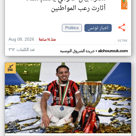
أثارت رعب المواطنين
اخبار تونس
Politics
Aug 08, 2026
منذ ١٤ ساعة
II17NX
عدد الكلمات: ٣٦٢
•
alchourouk.com
جريدة الشروق التونسية