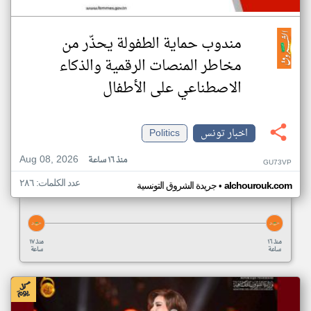
مندوب حماية الطفولة يحذّر من
مخاطر المنصات الرقمية والذكاء
الاصطناعي على الأطفال
اخبار تونس
Politics
Aug 08, 2026
منذ ١٦ ساعة
GU73VP
عدد الكلمات: ٢٨٦
•
alchourouk.com
جريدة الشروق التونسية
منذ ١٦
منذ ١٧
ساعة
ساعة