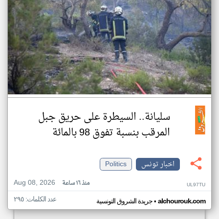
سليانة.. السيطرة على حريق جبل
المرقب بنسبة تفوق 98 بالمائة
اخبار تونس
Politics
Aug 08, 2026
منذ ١٦ ساعة
UL97TU
عدد الكلمات: ٢٩٥
•
alchourouk.com
جريدة الشروق التونسية