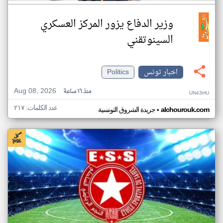
وزير الدفاع يزور المركز العسكري
السينوتقني
اخبار تونس
Politics
Aug 08, 2026
منذ ١٦ ساعة
UN43HU
عدد الكلمات: ٢١٧
•
alchourouk.com
جريدة الشروق التونسية