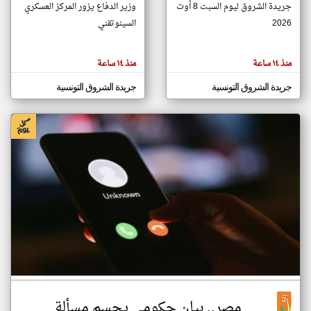
جريدة الشروق ليوم السبت 8 أوت
وزير الدفاع يزور المركز العسكري
2026
السينوتقني
klyoum.com
تغيير الدولة
منذ ١٤ ساعة
منذ ١٤ ساعة
تعبر
مصادر الأخبار من تونس
المقالات
الموجوده
اخبار تونس على مدار الساعة
جريدة الشروق التونسية
جريدة الشروق التونسية
هنا عن
وجهة
نظر
أهم اخبار تونس العاجلة والمباشرة
كاتبيها.
مصر.. بيان حكومي يحسم مسألة