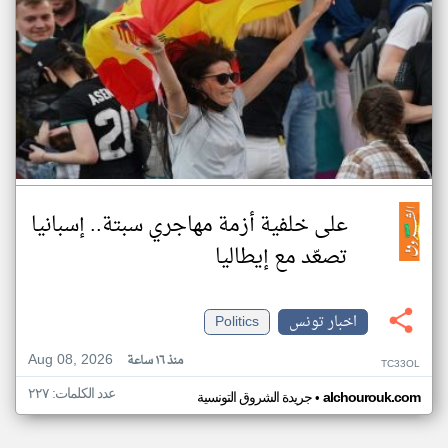
على خلفية أزمة مهاجري سبتة.. إسبانيا
تصعّد مع إيطاليا
اخبار تونس
Politics
Aug 08, 2026
منذ ١٦ ساعة
TC33OL
عدد الكلمات: ٢٢٧
•
alchourouk.com
جريدة الشروق التونسية