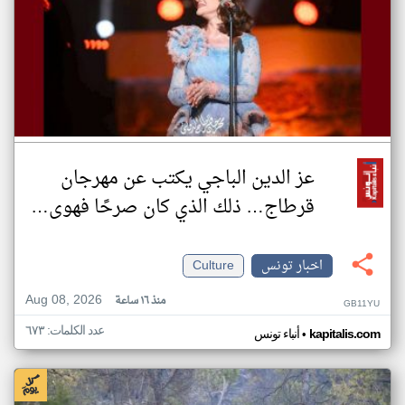
عز الدين الباجي يكتب عن مهرجان
قرطاج… ذلك الذي كان صرحًا فهوى…
اخبار تونس
Culture
Aug 08, 2026
منذ ١٦ ساعة
GB11YU
عدد الكلمات: ٦٧٣
•
kapitalis.com
أنباء تونس