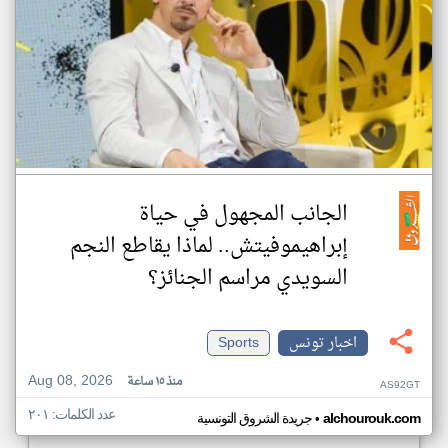
الجانب المجهول في حياة
إبراهيموفيتش.. لماذا يقاطع النجم
السويدي مراسم الجنائز؟
اخبار تونس
Sports
Aug 08, 2026
منذ ١٥ ساعة
AS92GT
عدد الكلمات: ٢٠١
•
alchourouk.com
جريدة الشروق التونسية