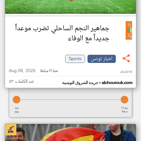
جماهير النجم الساحلي تضرب موعداً
جديداً مع الوفاء
اخبار تونس
Sports
Aug 08, 2026
منذ ١٦ ساعة
JG43TR
عدد الكلمات: ٨٣
•
alchourouk.com
جريدة الشروق التونسية
منذ ١٦
منذ
ساعة
يوم