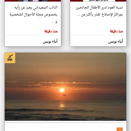
نسبة العود لدى الأطفال الجانحين
النائب السعيداني يعبر عن رأيه
بمراكز الإصلاح تقدّر بأكثر من ...
بخصوص مجلة الأحوال الشخصية
klyoum.com
تغيير الدولة
و ...
تعبر
مصادر الأخبار من تونس
المقالات
منذ دقيقة
منذ دقيقة
الموجوده
اخبار تونس على مدار الساعة
هنا عن
وجهة
أنباء تونس
أنباء تونس
نظر
أهم اخبار تونس العاجلة والمباشرة
كاتبيها.