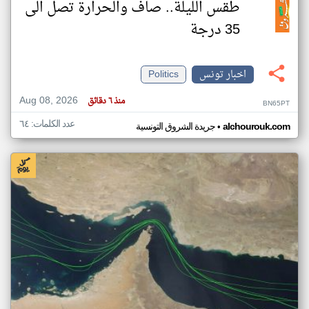
طقس الليلة.. صاف والحرارة تصل الى
35 درجة
اخبار تونس
Politics
Aug 08, 2026
منذ ٦ دقائق
BN65PT
عدد الكلمات: ٦٤
•
alchourouk.com
جريدة الشروق التونسية