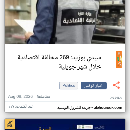
سيدي بوزيد: 269 مخالفة اقتصادية
خلال شهر جويلية
اخبار تونس
Politics
Aug 08, 2026
منذ ساعة
XG26LA
عدد الكلمات: ١١٧
•
alchourouk.com
جريدة الشروق التونسية