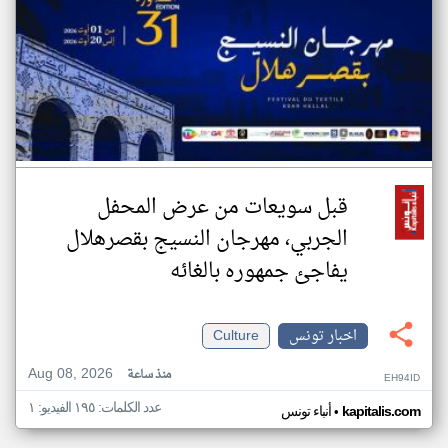
قبل سويعات من عرض المحفل
الجربي، مهرجان النسيج بقصرهلال
يفاجئ جمهوره بالغائه
اخبار تونس
Culture
Aug 08, 2026
منذ ساعة
EH94ID
عدد الكلمات: ١٩٥ الفيديو: ١
•
kapitalis.com
أنباء تونس