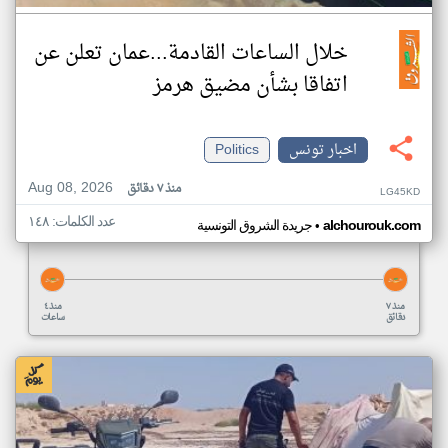
خلال الساعات القادمة...عمان تعلن عن
اتفاقا بشأن مضيق هرمز
اخبار تونس
Politics
Aug 08, 2026
منذ ٧ دقائق
LG45KD
عدد الكلمات: ١٤٨
•
alchourouk.com
جريدة الشروق التونسية
منذ ٧
منذ ٤
دقائق
ساعات