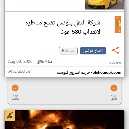
شركة النقل بتونس تفتح مناظرة
لانتداب 580 عونا
اخبار تونس
Politics
Aug 08, 2026
منذ ٧ دقائق
GD06FR
عدد الكلمات: ٨٥
•
alchourouk.com
جريدة الشروق التونسية
منذ ٧
منذ ٦
دقائق
ساعات