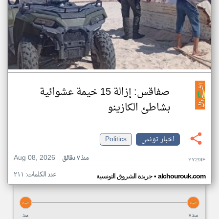
صفاقس: إزالة 15 خيمة عشوائية
بشاطئ الكازينو
اخبار تونس
Politics
Aug 08, 2026
منذ ٧ دقائق
YY29IF
عدد الكلمات: ٢١١
•
alchourouk.com
جريدة الشروق التونسية
منذ ٧
منذ