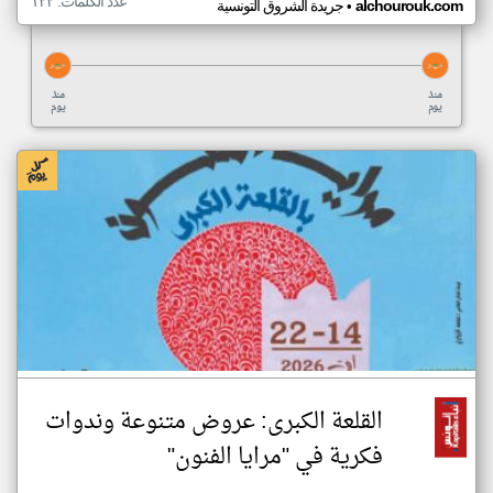
عدد الكلمات: ١٢٢
•
alchourouk.com
جريدة الشروق التونسية
منذ
منذ
يوم
يوم
القلعة الكبرى: عروض متنوعة وندوات
فكرية في "مرايا الفنون"