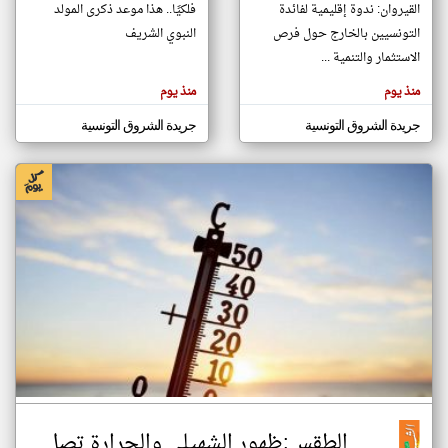
القيروان: ندوة إقليمية لفائدة
فلكيًا.. هذا موعد ذكرى المولد
التونسيين بالخارج حول فرص
النبوي الشريف
الاستثمار والتنمية ...
klyoum.com
تغيير الدولة
منذ يوم
منذ يوم
تعبر
مصادر الأخبار من تونس
المقالات
الموجوده
اخبار تونس على مدار الساعة
جريدة الشروق التونسية
جريدة الشروق التونسية
هنا عن
وجهة
نظر
أهم اخبار تونس العاجلة والمباشرة
كاتبيها.
الطقس:ظهور الشهيلي والحرارة تصل