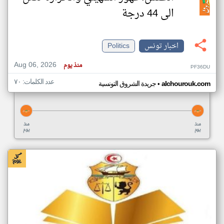
الى 44 درجة
اخبار تونس
Politics
Aug 06, 2026
منذ يوم
PF36DU
عدد الكلمات: ٧٠
•
alchourouk.com
جريدة الشروق التونسية
منذ
منذ
يوم
يوم