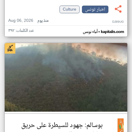
اخبار تونس
Culture
Aug 06, 2026
منذ يوم
DJ89UG
عدد الكلمات: ٣٩٢
•
kapitalis.com
أنباء تونس
بوسالم: جهود للسيطرة على حريق