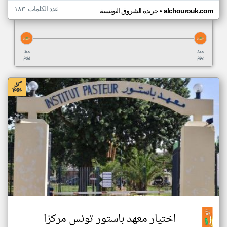
عدد الكلمات: ١٨٣
•
alchourouk.com
جريدة الشروق التونسية
منذ
منذ
يوم
يوم
اختيار معهد باستور تونس مركزا