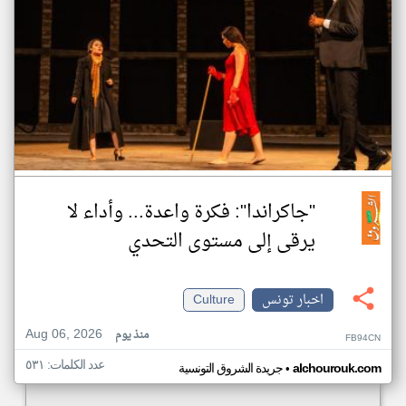
"جاكراندا": فكرة واعدة... وأداء لا
يرقى إلى مستوى التحدي
اخبار تونس
Culture
Aug 06, 2026
منذ يوم
FB94CN
عدد الكلمات: ٥٣١
•
alchourouk.com
جريدة الشروق التونسية