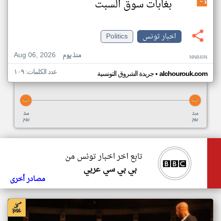
بغابات سوق السبت
اخبار تونس
Politics
Aug 06, 2026
منذ يوم
NN84IN
عدد الكلمات: ١٠٩
•
alchourouk.com
جريدة الشروق التونسية
منذ
منذ
يوم
يوم
تابع اخر اخبار تونس من
بي بي سي عربي
مصادر أخرى