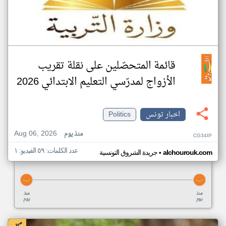
قائمة المتحصّلين على نقلة تقريب
الأزواج لمدرّسي التعليم الابتدائي 2026
اخبار تونس
Politics
Aug 06, 2026
منذ يوم
CG34IP
عدد الكلمات: ٥٩ الفيديو: ١
•
alchourouk.com
جريدة الشروق التونسية
منذ
منذ
يوم
يوم