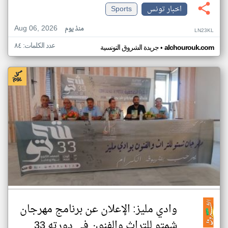
اخبار تونس
Sports
Aug 06, 2026
منذ يوم
LN23KL
عدد الكلمات: ٨٤
•
alchourouk.com
جريدة الشروق التونسية
وادي مليز: الإعلان عن برنامج مهرجان
شمتو للتراث والفنون في دورته 33