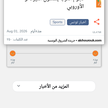
الأوروبي
اخبار تونس
Sports
Aug 01, 2026
منذ ٨ أيام
UL47MI
عدد الكلمات: ٢٥٠
•
alchourouk.com
جريدة الشروق التونسية
منذ ٨
منذ ٨
أيام
أيام
المزيد من الأخبار