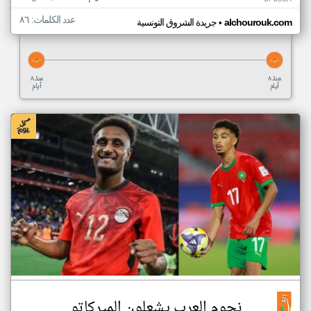
عدد الكلمات: ٨٦
•
alchourouk.com
جريدة الشروق التونسية
منذ ٨
منذ ٨
أيام
أيام
نجوم العرب يشعلون الميركاتو