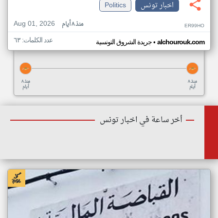
اخبار تونس
Politics
Aug 01, 2026
منذ ٨ أيام
ER99HO
عدد الكلمات: ٦٣
•
alchourouk.com
جريدة الشروق التونسية
منذ ٨
منذ ٨
أيام
أيام
أخر ساعة في اخبار تونس