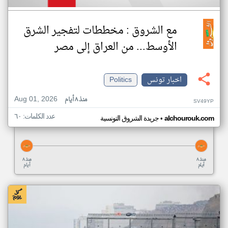
مع الشروق : مخططات لتفجير الشرق
الأوسط... من العراق إلى مصر
اخبار تونس
Politics
Aug 01, 2026
منذ ٨ أيام
SV49YP
عدد الكلمات: ٦٠
•
alchourouk.com
جريدة الشروق التونسية
منذ ٨
منذ ٨
أيام
أيام