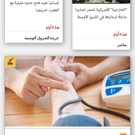
إسبانيا تعيد فتح حدود مليلية مع
"الخارجية" الأمريكية تصدر تحذيرا
المغرب تدريجيا
عاجلًا لرعاياها في الشرق الأوسط
klyoum.com
تغيير الدولة
منذ ٨ أيام
تعبر
مصادر الأخبار من تونس
المقالات
منذ ٨ أيام
الموجوده
اخبار تونس على مدار الساعة
جريدة الشروق التونسية
هنا عن
وجهة
مباشر
نظر
أهم اخبار تونس العاجلة والمباشرة
كاتبيها.