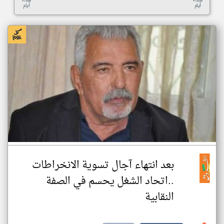
منذ ٨
منذ ٨
أيام
أيام
بعد انتهاء آجال تسوية الانخراطات
..اتحاد الشغل يحسم في الصفة
النقابية