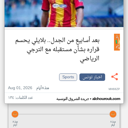
بعد أسابيع من الجدل.. بلايلي يحسم
قراره بشأن مستقبله مع الترجي
الرياضي
اخبار تونس
Sports
Aug 01, 2026
منذ ٨ أيام
MH68ZP
عدد الكلمات: ١٣٤
•
alchourouk.com
جريدة الشروق التونسية
منذ ٨
منذ ٨
أيام
أيام