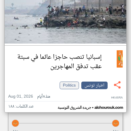
إسبانيا تنصب حاجزا عائما في سبتة
عقب تدفق المهاجرين
اخبار تونس
Politics
Aug 01, 2026
منذ ٨ أيام
HK46RA
عدد الكلمات: ١٨٨
•
alchourouk.com
جريدة الشروق التونسية