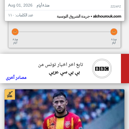
Aug 01, 2026
منذ ٨ أيام
ZZ24FZ
عدد الكلمات: ١١٠
•
alchourouk.com
جريدة الشروق التونسية
منذ ٨
منذ ٨
أيام
أيام
تابع اخر اخبار تونس من
بي بي سي عربي
مصادر أخرى