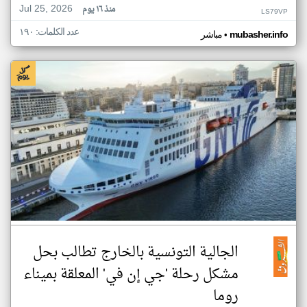
Jul 25, 2026
منذ ١٦ يوم
LS79VP
عدد الكلمات: ١٩٠
•
mubasher.info
مباشر
الجالية التونسية بالخارج تطالب بحل
مشكل رحلة 'جي إن في' المعلقة بميناء
روما