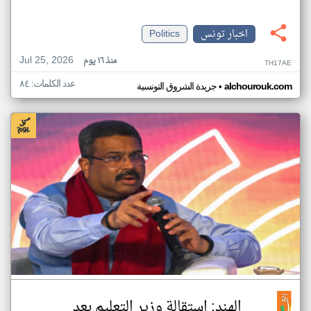
اخبار تونس
Politics
Jul 25, 2026
منذ ١٦ يوم
TH17AE
عدد الكلمات: ٨٤
•
alchourouk.com
جريدة الشروق التونسية
الهند: استقالة وزير التعليم بعد