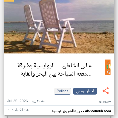
عــلــى الشاطئ ... الروايسية بطبرقة
...متعة السباحة بين البحر والغابة
اخبار تونس
Politics
Jul 25, 2026
منذ ١٦ يوم
SK19WW
عدد الكلمات: ٦٠
•
alchourouk.com
جريدة الشروق التونسية