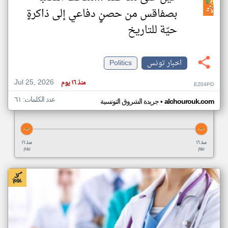
بصفاقس من حصنٍ دفاعي إلى ذاكرةٍ
حيّة للتاريخ
اخبار تونس
Politics
Jul 25, 2026
منذ ١٦ يوم
EZ04PD
عدد الكلمات: ٦١
•
alchourouk.com
جريدة الشروق التونسية
منذ ١٦
منذ ١٦
يوم
يوم