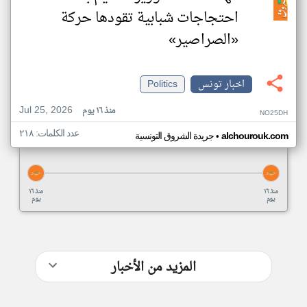
احتجاجات شبابية تقودها حركة
«الصراصير»
اخبار تونس
Politics
Jul 25, 2026
منذ ١٦ يوم
NO25DH
عدد الكلمات: ٢١٨
•
alchourouk.com
جريدة الشروق التونسية
منذ ١٦
منذ ١٦
يوم
يوم
المزيد من الأخبار