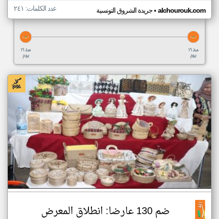
عدد الكلمات: ٢٤١
•
alchourouk.com
جريدة الشروق التونسية
منذ ١٦
منذ ١٦
يوم
يوم
ضم 130 عارضا: انطلاق المعرض