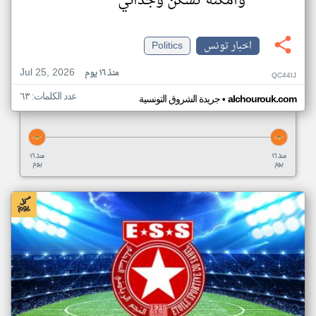
وأمكنة تسكن وجداني
اخبار تونس
Politics
Jul 25, 2026
منذ ١٦ يوم
QC44IJ
عدد الكلمات: ٦٣
•
alchourouk.com
جريدة الشروق التونسية
منذ ١٦
منذ ١٦
يوم
يوم