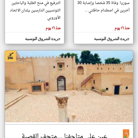
سوريا: وفاة 35 شخصا وإصابة 30
الترفيع في منح الطلبة والباحثين
آخرين في اصطدام حافلتي ...
التونسيين الدارسين ببلدان الاتحاد
الأوروبي
klyoum.com
تغيير الدولة
منذ ١٦ يوم
منذ ١٦ يوم
تعبر
مصادر الأخبار من تونس
المقالات
الموجوده
اخبار تونس على مدار الساعة
جريدة الشروق التونسية
جريدة الشروق التونسية
هنا عن
وجهة
نظر
أهم اخبار تونس العاجلة والمباشرة
كاتبيها.
عين على متاحفنا ...متحف القصبة