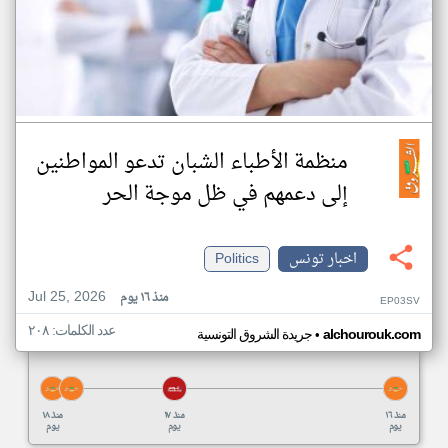
منظمة الأطباء الشبان تدعو المواطنين
إلى دعمهم في ظل موجة الحر
اخبار تونس
Politics
Jul 25, 2026
منذ ١٦ يوم
EP03SV
عدد الكلمات: ٢٠٨
•
alchourouk.com
جريدة الشروق التونسية
منذ ١٦
منذ ١٧
منذ ١٨
يوم
يوم
يوم