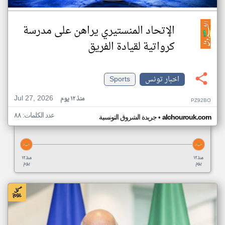
الإتحاد المنستيري يراهن على مدرسة
كرواتية لقيادة الفريق
اخبار تونس
Sports
Jul 27, 2026
منذ ١٢ يوم
PZ92BO
عدد الكلمات: ٨٨
•
alchourouk.com
جريدة الشروق التونسية
منذ ١٢
منذ ١٢
يوم
يوم