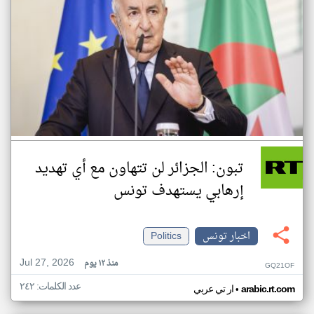
تبون: الجزائر لن تتهاون مع أي تهديد
إرهابي يستهدف تونس
اخبار تونس
Politics
Jul 27, 2026
منذ ١٢ يوم
GQ21OF
عدد الكلمات: ٢٤٢
•
arabic.rt.com
ار تي عربي