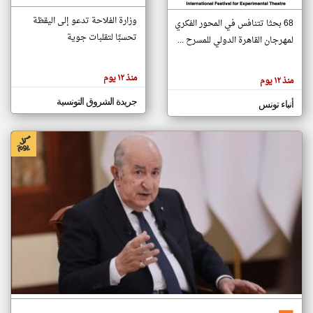
وزارة الفلاحة تدعو إلى اليقظة
68 بحثا تتنافس في المحور الفكري
تحسبًا لتقلبات جوية
لمهرجان القاهرة الدولي للمسرح ...
klyoum.com
تغيير الدولة
تعبر
مصادر الأخبار من تونس
المقالات
منذ ١٢ يوم
منذ ١٢ يوم
الموجوده
اخبار تونس على مدار الساعة
هنا عن
وجهة
جريدة الشروق التونسية
أنباء تونس
نظر
أهم اخبار تونس العاجلة والمباشرة
كاتبيها.