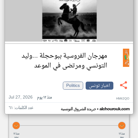
مهرجان الفروسية ببوحجلة ...وليد
التونسي ومرتضى في الموعد
اخبار تونس
Politics
Jul 27, 2026
منذ ١٢ يوم
HM42QO
عدد الكلمات: ٦١
•
alchourouk.com
جريدة الشروق التونسية
منذ ١٢
منذ ١٢
يوم
يوم