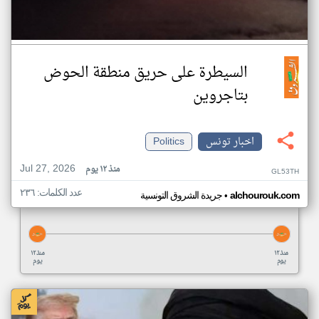
السيطرة على حريق منطقة الحوض
بتاجروين
اخبار تونس
Politics
Jul 27, 2026
منذ ١٢ يوم
GL53TH
عدد الكلمات: ٢٣٦
•
alchourouk.com
جريدة الشروق التونسية
منذ ١٢
منذ ١٢
يوم
يوم