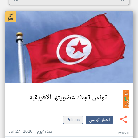
تونس تجدّد عضويتها الافريقية
اخبار تونس
Politics
Jul 27, 2026
منذ ١٢ يوم
FW06TI