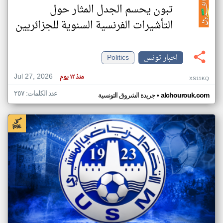
تبون يحسم الجدل المثار حول
التأشيرات الفرنسية السنوية للجزائريين
اخبار تونس
Politics
Jul 27, 2026
منذ ١٢ يوم
XS11KQ
عدد الكلمات: ٢٥٧
•
alchourouk.com
جريدة الشروق التونسية