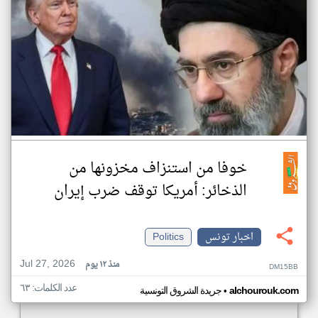
خوفا من استنزاف مخزونها من
الذخائر: أمريكا توقف ضرب إيران
اخبار تونس
Politics
Jul 27, 2026
منذ ١٢ يوم
DM15BB
عدد الكلمات: ٦٣
•
alchourouk.com
جريدة الشروق التونسية