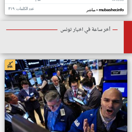
XP01UU
عدد الكلمات: ٣١٩
•
mubasher.info
مباشر
أخر ساعة في اخبار تونس