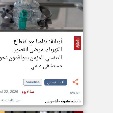
تعبر
المقالات
الموجوده
هنا عن
وجهة
نظر
أريانة: تزامنا مع انقطاع
كاتبيها.
الكهرباء، مرضى القصور
التنفسي المزمن يتوافدون نحو
مستشفى مامي
اخبار تونس
Varieties
Jul 22, 2026
منذ ١٦ يوم
NM14LH
عدد الكلمات: ١٠٤
•
kapitalis.com
أنباء تونس