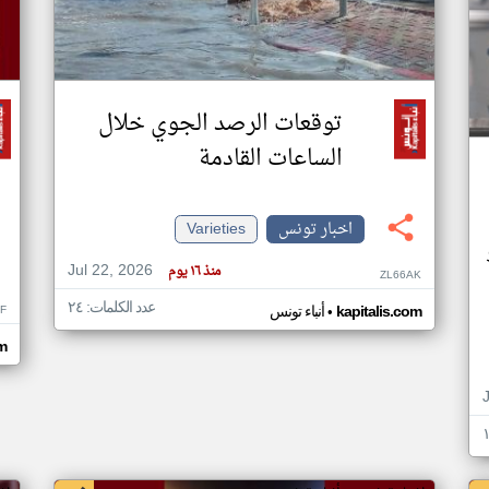
توقعات الرصد الجوي خلال
الساعات القادمة
اخبار تونس
Varieties
Jul 22, 2026
منذ ١٦ يوم
ZL66AK
عدد الكلمات: ٢٤
•
F
kapitalis.com
أنباء تونس
m