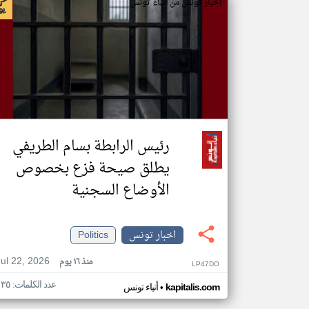
اخبار تونس من أنباء تونس
رئيس الرابطة بسام الطريفي
يطلق صيحة فزع بخصوص
الأوضاع السجنية
اخبار تونس
Politics
Jul 22, 2026
منذ ١٦ يوم
LP47DO
عدد الكلمات: ١٣٥
•
kapitalis.com
أنباء تونس