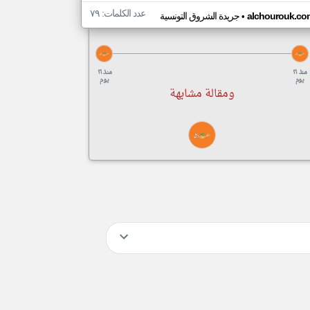
عدد الكلمات: ٧٩
•
alchourouk.co
جريدة الشروق التونسية
منذ ١٦
منذ ١٦
يوم
يوم
ومقالة مشابهة