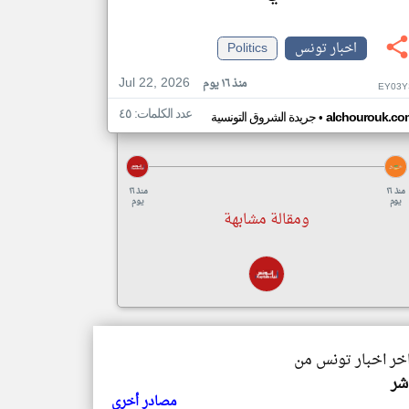
اخبار تونس
Politics
Jul 22, 2026
منذ ١٦ يوم
EY03Y
عدد الكلمات: ٤٥
•
alchourouk.co
جريدة الشروق التونسية
منذ ١٦
منذ ١٦
يوم
يوم
ومقالة مشابهة
اخر اخبار تونس من
شر
مصادر أخرى