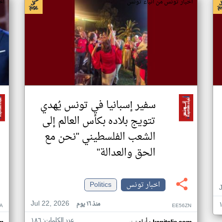
اخبار تونس من أنباء تونس
اخ
سفير إسبانيا في تونس يُهدي
تتويج بلاده بكأس العالم إلى
الشعب الفلسطيني "نحن مع
الحق والعدالة"
اخبار تونس
Politics
Jul 22, 2026
منذ ١٦ يوم
A
EE56ZN
عدد الكلمات: ١٨٦