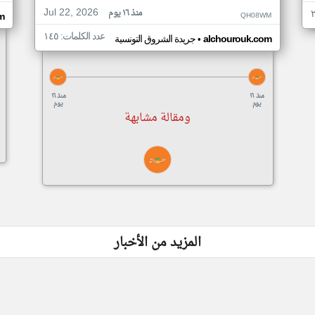
Jul 22, 2026
منذ ١٦ يوم
QH08WM
m
عدد الكلمات: ١٤٥
•
alchourouk.com
جريدة الشروق التونسية
منذ ١٦
منذ ١٦
يوم
يوم
ومقالة مشابهة
المزيد من الأخبار