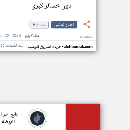
دون خسائر كبرى
اخبار تونس
Politics
Jul 22, 2026
منذ ١٦ يوم
GH42QU
عدد الكلمات: ١٤٥
•
alchourouk.com
جريدة الشروق التونسية
تابع اخر 
النهضة ن