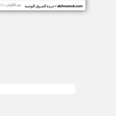
عدد الكلمات: ٢١١
•
alchourouk.com
جريدة الشروق التونسية