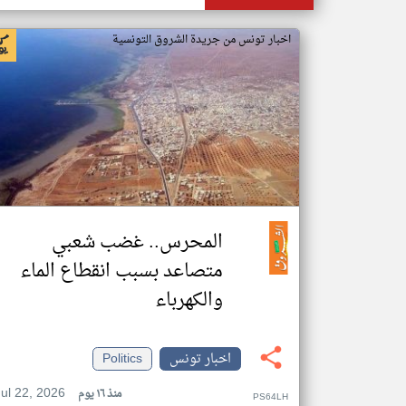
اخبار تونس من جريدة الشروق التونسية
المحرس.. غضب شعبي
متصاعد بسبب انقطاع الماء
والكهرباء
اخبار تونس
Politics
Jul 22, 2026
منذ ١٦ يوم
PS64LH