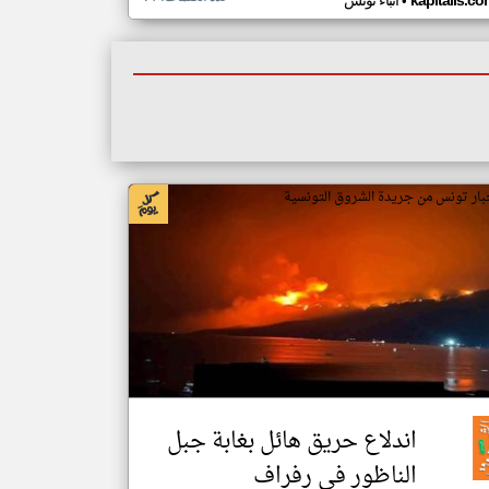
•
kapitalis.co
أنباء تونس
بار تونس من جريدة الشروق التونسية
اندلاع حريق هائل بغابة جبل
الناظور في رفراف