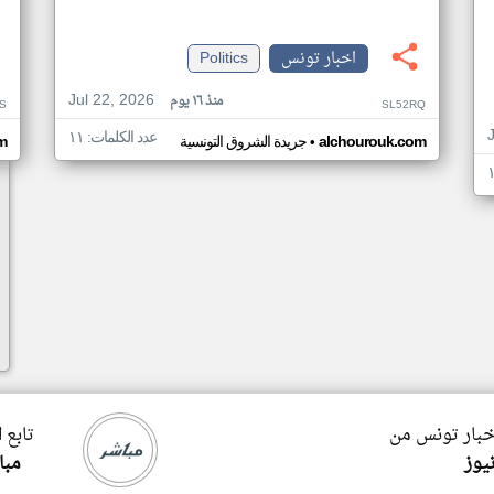
اخبار تونس
Politics
Jul 22, 2026
منذ ١٦ يوم
S
SL52RQ
عدد الكلمات: ١١
•
alchourouk.com
جريدة الشروق التونسية
m
اخبار تونس من
تابع 
يوز
مبا