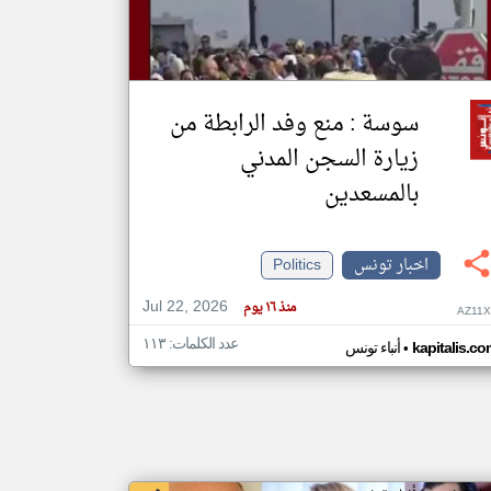
klyoum.com
تغيير الدولة
مصادر الأخبار من تونس
سوسة : منع وفد الرابطة من
اخبار تونس على مدار الساعة
زيارة السجن المدني
أهم اخبار تونس العاجلة والمباشرة
بالمسعدين
اخبار تونس
Politics
Jul 22, 2026
منذ ١٦ يوم
AZ11X
عدد الكلمات: ١١٣
•
kapitalis.co
أنباء تونس