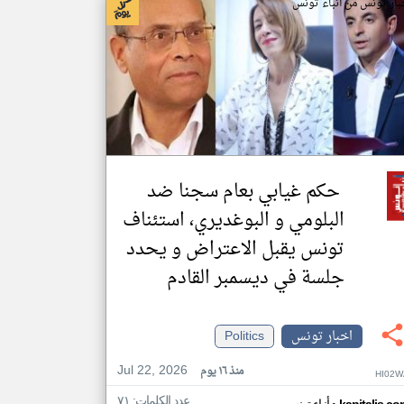
بار تونس من أنباء تونس
حكم غيابي بعام سجنا ضد
البلومي و البوغديري، استئناف
تونس يقبل الاعتراض و يحدد
جلسة في ديسمبر القادم
اخبار تونس
Politics
Jul 22, 2026
منذ ١٦ يوم
HI02W
عدد الكلمات: ٧١