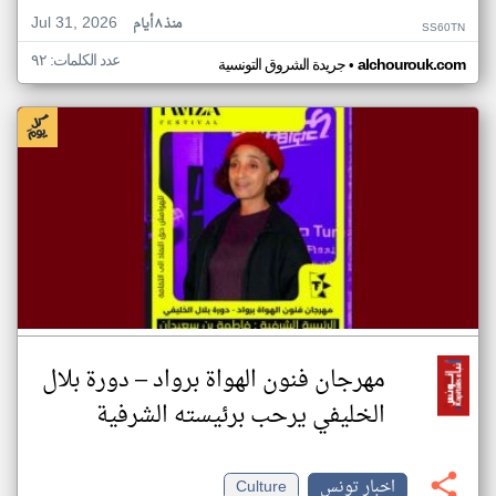
Jul 31, 2026
منذ ٨ أيام
SS60TN
عدد الكلمات: ٩٢
•
alchourouk.com
جريدة الشروق التونسية
مهرجان فنون الهواة برواد – دورة بلال
الخليفي يرحب برئيسته الشرفية
اخبار تونس
Culture