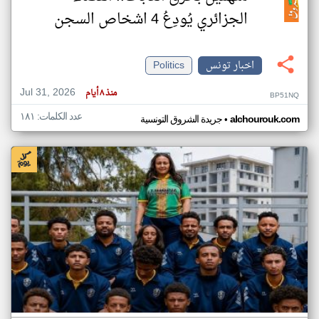
الجزائري يُودِعُ 4 اشخاص السجن
اخبار تونس
Politics
Jul 31, 2026
منذ ٨ أيام
BP51NQ
عدد الكلمات: ١٨١
•
alchourouk.com
جريدة الشروق التونسية