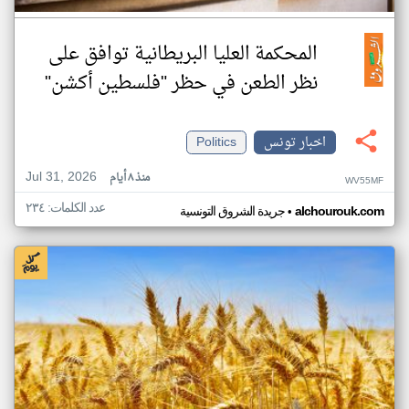
المحكمة العليا البريطانية توافق على
نظر الطعن في حظر "فلسطين أكشن"
اخبار تونس
Politics
Jul 31, 2026
منذ ٨ أيام
WV55MF
عدد الكلمات: ٢٣٤
•
alchourouk.com
جريدة الشروق التونسية