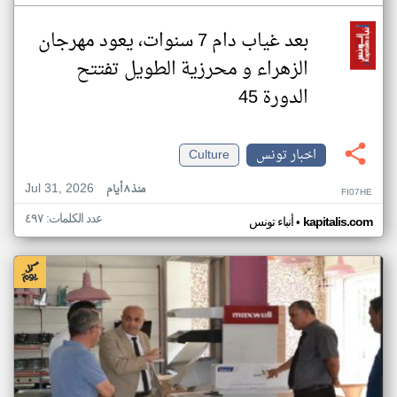
بعد غياب دام 7 سنوات، يعود مهرجان
الزهراء و محرزية الطويل تفتتح
الدورة 45
اخبار تونس
Culture
Jul 31, 2026
منذ ٨ أيام
FI07HE
عدد الكلمات: ٤٩٧
•
kapitalis.com
أنباء تونس