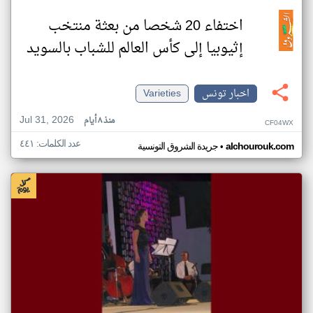
اختفاء 20 شخصا من بعثة منتخب
إثيوبيا إلى كأس العالم للشباب بالسويد
اخبار تونس
Varieties
Jul 31, 2026
منذ ٨ أيام
CF04WX
عدد الكلمات: ٤٤١
•
alchourouk.com
جريدة الشروق التونسية