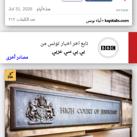
Jul 31, 2026
منذ ٨ أيام
NY33HA
عدد الكلمات: ٢١٢
•
kapitalis.com
أنباء تونس
تابع اخر اخبار تونس من
بي بي سي عربي
مصادر أخرى