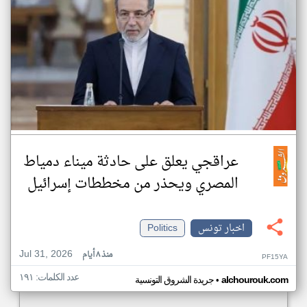
عراقجي يعلق على حادثة ميناء دمياط
المصري ويحذر من مخططات إسرائيل
اخبار تونس
Politics
Jul 31, 2026
منذ ٨ أيام
PF15YA
عدد الكلمات: ١٩١
•
alchourouk.com
جريدة الشروق التونسية