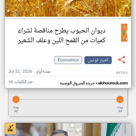
ديوان الحبوب يطرح مناقصة لشراء
كميات من القمح اللين وعلف الشعير
اخبار تونس
Economics
Jul 31, 2026
منذ ٨ أيام
BK75FJ
عدد الكلمات: ٧٥
•
alchourouk.com
جريدة الشروق التونسية
منذ ٨
منذ ٨
أيام
أيام