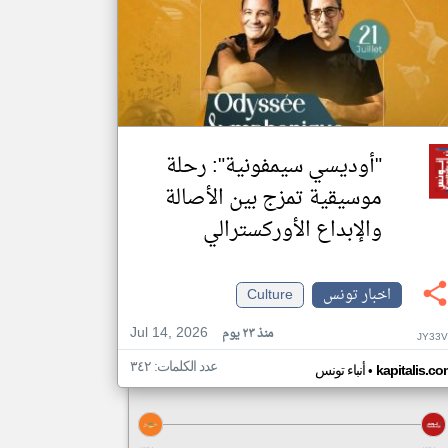
"أوديسي سيمفونية": رحلة
موسيقية تمزج بين الأصالة
والإبداع الأوركسترالي
اخبار تونس
Culture
Jul 14, 2026
منذ ٢٣ يوم
JY33V
عدد الكلمات: ٣٤٢
•
kapitalis.co
أنباء تونس