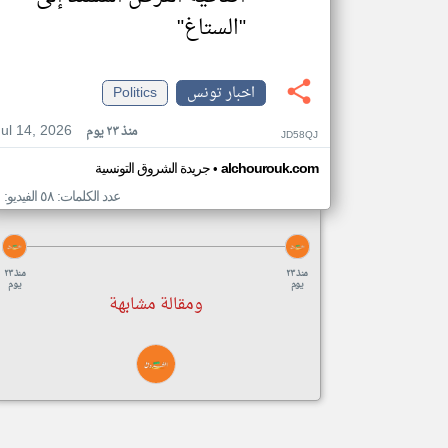
"الستاغ"
اخبار تونس
Politics
Jul 14, 2026
منذ ٢٣ يوم
JD58QJ
•
alchourouk.com
جريدة الشروق التونسية
عدد الكلمات: ٥٨ الفيديو: ١
منذ ٢٣
منذ ٢٣
يوم
يوم
ومقالة مشابهة