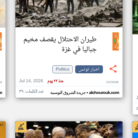
طيران الاحتلال يقصف مخيم
جباليا في غزة
اخبار تونس
Politics
Jul 14, 2026
منذ ٢٣ يوم
M
OV30HK
عدد الكلمات: ٣٩
•
alchourouk.com
جريدة الشروق التونسية
m
اخبار تونس من مباشر
اخ