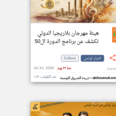
klyoum.com
تغيير الدولة
مصادر الأخبار من تونس
هيئة مهرجان بلاريجيا الدولي
اخبار تونس على مدار الساعة
تكشف عن برنامج الدورة ال50
أهم اخبار تونس العاجلة والمباشرة
اخبار تونس
Culture
Jul 14, 2026
منذ ٢٣ يوم
UT47P
عدد الكلمات: ١٦٢
•
alchourouk.co
جريدة الشروق التونسية
بار تونس من أنباء تونس