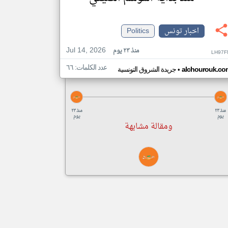
اخبار تونس
Politics
Jul 14, 2026
منذ ٢٣ يوم
LH97F
عدد الكلمات: ٦٦
•
alchourouk.co
جريدة الشروق التونسية
منذ ٢٣
منذ ٢٣
يوم
يوم
ومقالة مشابهة