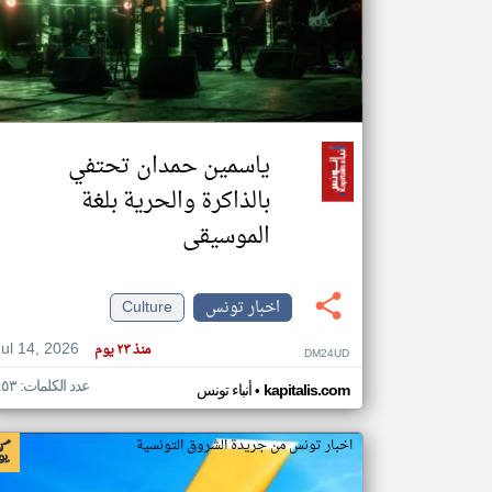
تعبر
المقالات
الموجوده
هنا عن
وجهة
ياسمين حمدان تحتفي
نظر
كاتبيها.
بالذاكرة والحرية بلغة
الموسيقى
اخبار تونس
Culture
Jul 14, 2026
منذ ٢٣ يوم
DM24UD
عدد الكلمات: ٤٥٣
•
kapitalis.com
أنباء تونس
اخبار تونس من جريدة الشروق التونسية