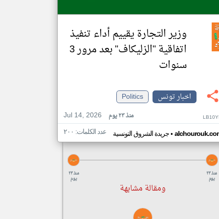
وزير التجارة يقييم أداء تنفيذ
اتفاقية "الزليكاف" بعد مرور 3
سنوات
اخبار تونس
Politics
Jul 14, 2026
منذ ٢٣ يوم
LB10Y
عدد الكلمات: ٢٠٠
•
alchourouk.co
جريدة الشروق التونسية
منذ ٢٣
منذ ٢٣
يوم
يوم
ومقالة مشابهة