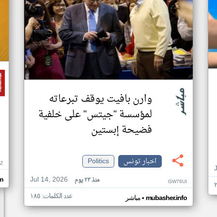
وارن بافيت يوقف تبرعاته
لمؤسسة "جيتس" على خلفية
فضيحة إبستين
اخبار تونس
Politics
Z
Jul 14, 2026
منذ ٢٣ يوم
m
GW76UI
عدد الكلمات: ١٨٥
•
mubasher.info
مباشر