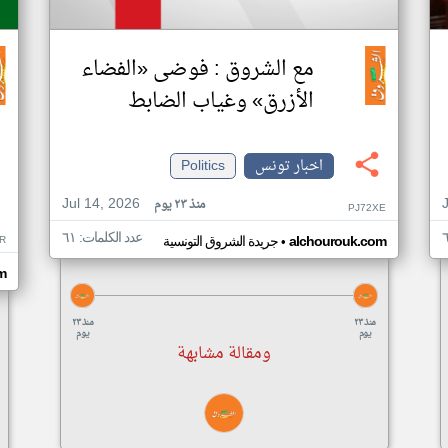
مع الشروق : فوضى «الفضاء
الأزرق» وغياب الضابط
اخبار تونس
Politics
Jul 14, 2026
منذ ٢٣ يوم
PJ72XE
عدد الكلمات: ٦١
•
R
alchourouk.com
جريدة الشروق التونسية
m
منذ ٢٣
منذ ٢٣
يوم
يوم
ومقالة مشابهة