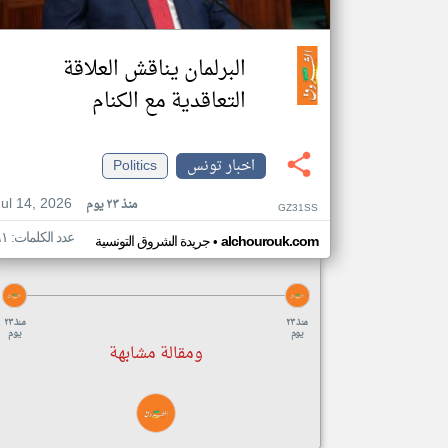
البرلمان يناقش العلاقة
التعاقدية مع الكنام
اخبار تونس
Politics
Jul 14, 2026
منذ ٢٣ يوم
GZ31SS
عدد الكلمات: ٦١
•
alchourouk.com
جريدة الشروق التونسية
منذ ٢٣
منذ ٢٣
يوم
يوم
ومقالة مشابهة