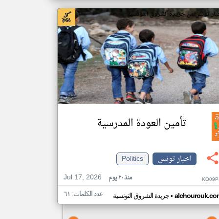
بار تونس من جريدة الشروق التونسية
تأمين العودة المدرسية
اخبار تونس
Politics
Jul 17, 2026
منذ ٢٠ يوم
KO09P
عدد الكلمات: ٦١
•
alchourouk.co
جريدة الشروق التونسية