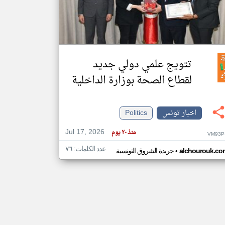
klyoum.com
تغيير الدولة
مصادر الأخبار من تونس
تتويج علمي دولي جديد
اخبار تونس على مدار الساعة
لقطاع الصحة بوزارة الداخلية
أهم اخبار تونس العاجلة والمباشرة
اخبار تونس
Politics
Jul 17, 2026
منذ ٢٠ يوم
VM93P
عدد الكلمات: ٧٦
•
alchourouk.co
جريدة الشروق التونسية