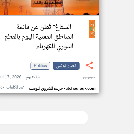
"الستاغ" تُعلن عن قائمة
المناطق المعنية اليوم بالقطع
الدوري للكهرباء
اخبار تونس
Politics
Jul 17, 2026
منذ ٢٠ يوم
CE92OZ
عدد الكلمات: ٢٥٠
•
alchourouk.com
جريدة الشروق التونسية