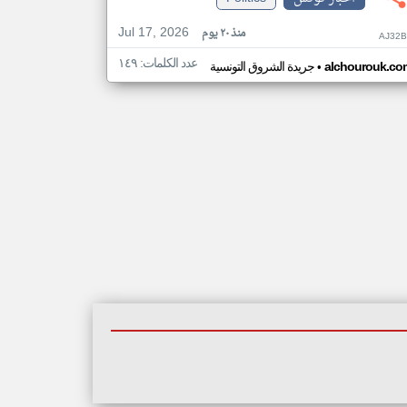
Jul 17, 2026
منذ ٢٠ يوم
AJ32B
عدد الكلمات: ١٤٩
•
alchourouk.co
جريدة الشروق التونسية