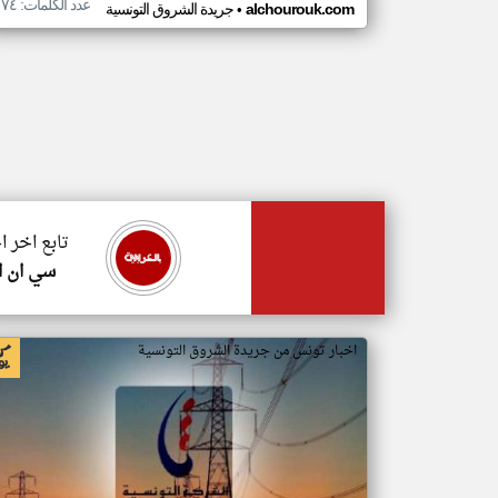
عدد الكلمات: ١٧٤
•
alchourouk.com
جريدة الشروق التونسية
تابع اخر 
سي ان ا
اخبار تونس من جريدة الشروق التونسية