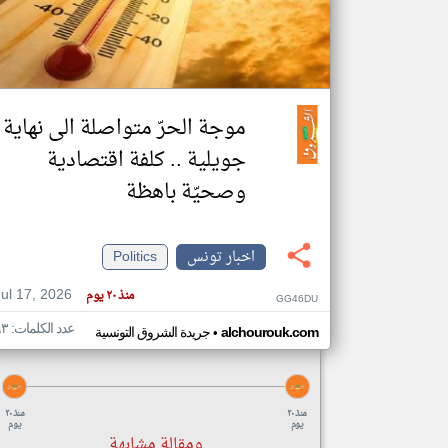
تعبر
المقالات
الموجوده
موجة الحرّ متواصلة الى نهاية
هنا عن
وجهة
نظر
جويلية .. كلفة اقتصادية
كاتبيها.
وصحيّة باهظة
اخبار تونس
Politics
Jul 17, 2026
منذ ٢٠ يوم
GG46DU
عدد الكلمات: ٦٣
•
alchourouk.com
جريدة الشروق التونسية
منذ ٢٠
منذ ٢٠
يوم
يوم
ومقالة مشابهة