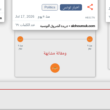
اخبار تونس
Politics
T
Jul 17, 2026
منذ ٢٠ يوم
HB31TN
m
عدد الكلمات: ٦٩
•
alchourouk.com
جريدة الشروق التونسية
منذ ٢٠
منذ ٢٠
يوم
يوم
ومقالة مشابهة