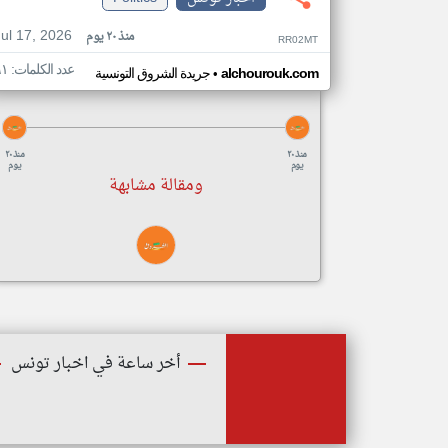
Jul 17, 2026
منذ ٢٠ يوم
RR02MT
عدد الكلمات: ٦١
•
alchourouk.com
جريدة الشروق التونسية
منذ ٢٠
منذ ٢٠
يوم
يوم
ومقالة مشابهة
أخر ساعة في اخبار تونس