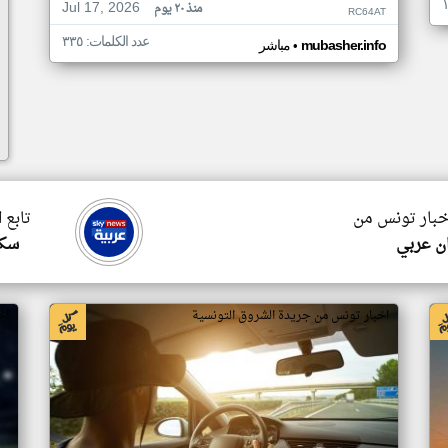
Jul 17, 2026
منذ ٢٠ يوم
RC64AT
عدد الكلمات: ٣٣٥
•
mubasher.info
مباشر
اخبار تونس من
تابع 
ن عربي
سكا
اخبار تونس من جريدة الشروق التونسية
اخ