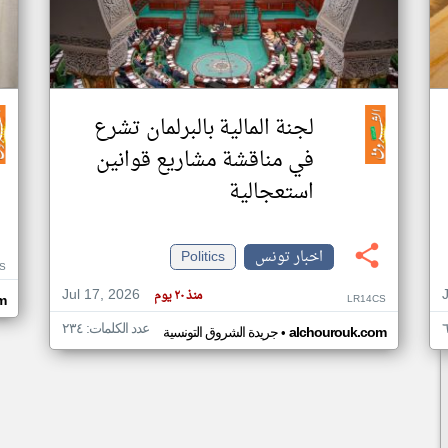
لجنة المالية بالبرلمان تشرع
في مناقشة مشاريع قوانين
استعجالية
اخبار تونس
Politics
S
Jul 17, 2026
منذ ٢٠ يوم
LR14CS
m
عدد الكلمات: ٢٣٤
•
alchourouk.com
جريدة الشروق التونسية