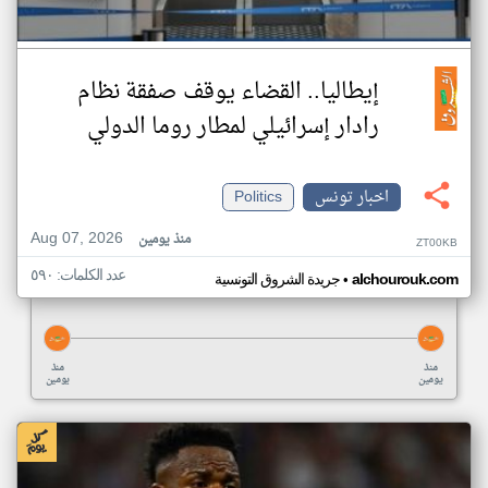
إيطاليا.. القضاء يوقف صفقة نظام
رادار إسرائيلي لمطار روما الدولي
اخبار تونس
Politics
Aug 07, 2026
منذ يومين
ZT00KB
عدد الكلمات: ٥٩٠
•
alchourouk.com
جريدة الشروق التونسية
منذ
منذ
يومين
يومين