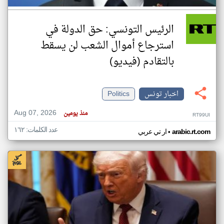
الرئيس التونسي: حق الدولة في
استرجاع أموال الشعب لن يسقط
بالتقادم (فيديو)
اخبار تونس
Politics
Aug 07, 2026
منذ يومين
RT99UI
عدد الكلمات: ١٦٢
•
arabic.rt.com
ار تي عربي