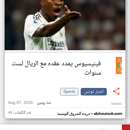
فينيسيوس يمدد عقده مع الريال لست
سنوات
اخبار تونس
Sports
Aug 07, 2026
منذ يومين
VG08IC
عدد الكلمات: ٨٧
•
alchourouk.com
جريدة الشروق التونسية