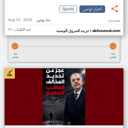
اخبار تونس
Sports
Aug 07, 2026
منذ يومين
ES14UN
عدد الكلمات: ٧٦
•
alchourouk.com
جريدة الشروق التونسية
منذ
منذ
يومين
يومين