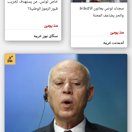
خاص تونس.. من يستهدف تخريب
سجناء تونس يعانون الاكتظاظ
قبور الرموز الوطنية؟
والحر يضاعف المحنة
klyoum.com
تغيير الدولة
منذ يومين
تعبر
مصادر الأخبار من تونس
المقالات
منذ يومين
الموجوده
سكاي نيوز عربية
اخبار تونس على مدار الساعة
هنا عن
وجهة
اندبندنت عربية
نظر
أهم اخبار تونس العاجلة والمباشرة
كاتبيها.