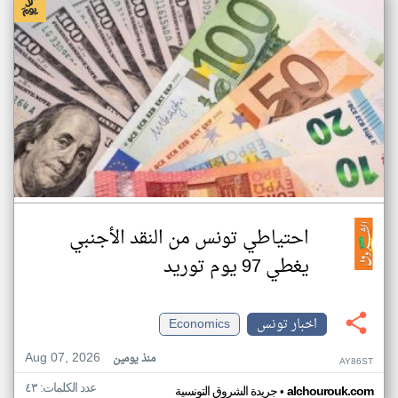
احتياطي تونس من النقد الأجنبي
يغطي 97 يوم توريد
اخبار تونس
Economics
Aug 07, 2026
منذ يومين
AY86ST
عدد الكلمات: ٤٣
•
alchourouk.com
جريدة الشروق التونسية