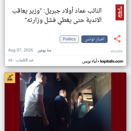
النائب عماد أولاد جبريل: "وزير يعاقب
الاندية حتى يغطي فشل وزارته"
اخبار تونس
Politics
Aug 07, 2026
منذ يومين
VG12GX
عدد الكلمات: ٤٥٠
•
kapitalis.com
أنباء تونس