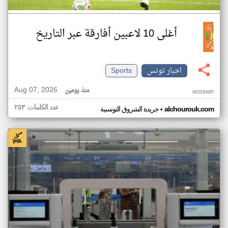
أغلى 10 لاعبين أفارقة عبر التاريخ
اخبار تونس
Sports
Aug 07, 2026
منذ يومين
WJ39WP
عدد الكلمات: ٢٥٣
•
alchourouk.com
جريدة الشروق التونسية