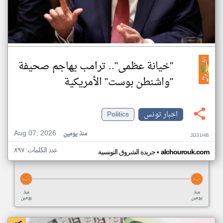
"خيانة عظمى".. ترامب يهاجم صحيفة
"واشنطن بوست" الأمريكية
اخبار تونس
Politics
Aug 07, 2026
منذ يومين
JD31HB
عدد الكلمات: ٨٩٧
•
alchourouk.com
جريدة الشروق التونسية
منذ
منذ
يومين
يومين