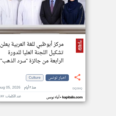
مركز أبوظبي للغة العربية يعلن
تشكيل اللجنة العليا للدورة
الرابعة من جائزة "سرد الذهب"
اخبار تونس
Culture
Aug 05, 2026
منذ ٣ أيام
DQ28IQ
عدد الكلمات: ٢٨٧
•
kapitalis.com
أنباء تونس