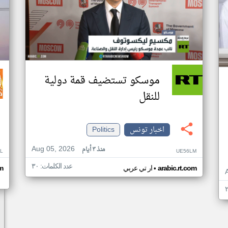
موسكو تستضيف قمة دولية
للنقل
اخبار تونس
Politics
Aug 05, 2026
منذ ٣ أيام
L
UE56LM
عدد الكلمات: ٣٠
•
arabic.rt.com
ار تي عربي
m