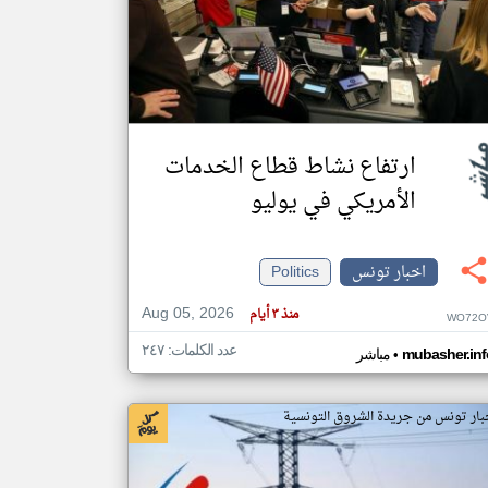
klyoum.com
تغيير الدولة
مصادر الأخبار من تونس
اخبار تونس على مدار الساعة
ارتفاع نشاط قطاع الخدمات
أهم اخبار تونس العاجلة والمباشرة
الأمريكي في يوليو
اخبار تونس
Politics
Aug 05, 2026
منذ ٣ أيام
WO72O
عدد الكلمات: ٢٤٧
•
mubasher.inf
مباشر
بار تونس من جريدة الشروق التونسية