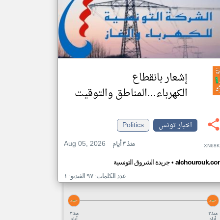
إشعار بانقطاع
الكهرباء...المناطق والتوقيت
اخبار تونس
Politics
Aug 05, 2026
منذ ٣ أيام
XN68K
•
alchourouk.co
جريدة الشروق التونسية
عدد الكلمات: ٩٧ الفيديو: ١
منذ ٣
منذ ٣
أيام
أيام