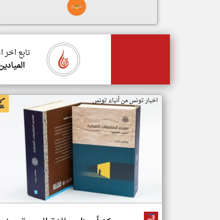
تابع اخر 
الميادين
اخبار تونس من أنباء تونس