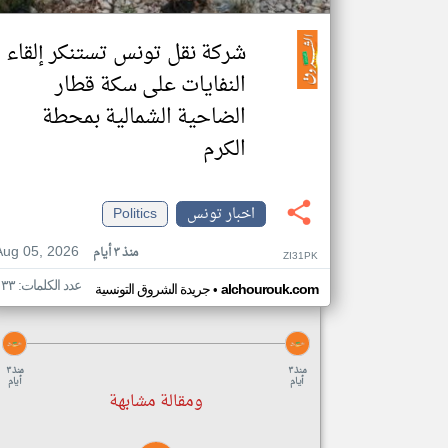
شركة نقل تونس تستنكر إلقاء
النفايات على سكة قطار
الضاحية الشمالية بمحطة
الكرم
اخبار تونس
Politics
Aug 05, 2026
منذ ٣ أيام
ZI31PK
عدد الكلمات: ١٣٣
•
alchourouk.com
جريدة الشروق التونسية
منذ ٣
منذ ٣
أيام
أيام
ومقالة مشابهة