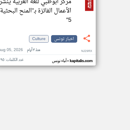
مركز أبوظبي للغة العربية ينشر
الأعمال الفائزة بـ"المنح البحثية
5″
اخبار تونس
Culture
Aug 05, 2026
منذ ٣ أيام
NJ29RX
عدد الكلمات: ٤٩٥
•
kapitalis.com
أنباء تونس