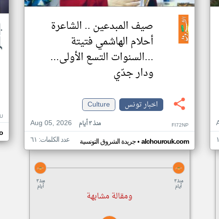
صيف المبدعين .. الشاعرة
أحلام الهاشمي فتيتة
...السنوات التسع الأولى...
ودار جدّي
اخبار تونس
Culture
U
Aug 05, 2026
منذ ٣ أيام
FI72NP
o
عدد الكلمات: ٦١
•
alchourouk.com
جريدة الشروق التونسية
منذ ٣
منذ ٣
أيام
أيام
ومقالة مشابهة