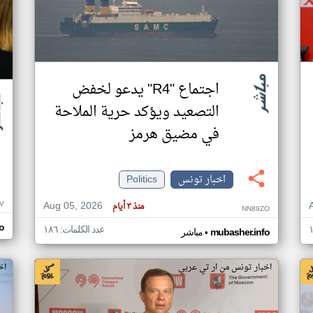
اجتماع "R4" يدعو لخفض
التصعيد ويؤكد حرية الملاحة
في مضيق هرمز
اخبار تونس
Politics
Aug 05, 2026
V
منذ ٣ أيام
NN89ZO
o
عدد الكلمات: ١٨٦
•
mubasher.info
مباشر
اخبار تونس من ار تي عربي
اخ