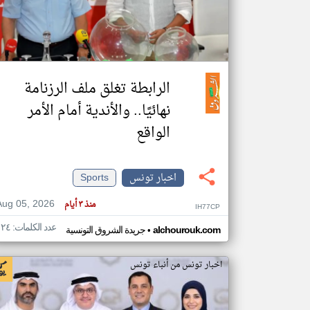
تعبر
المقالات
الموجوده
الرابطة تغلق ملف الرزنامة
هنا عن
وجهة
نظر
نهائيًا.. والأندية أمام الأمر
كاتبيها.
الواقع
اخبار تونس
Sports
Aug 05, 2026
منذ ٣ أيام
IH77CP
عدد الكلمات: ١٢٤
•
alchourouk.com
جريدة الشروق التونسية
اخبار تونس من أنباء تونس