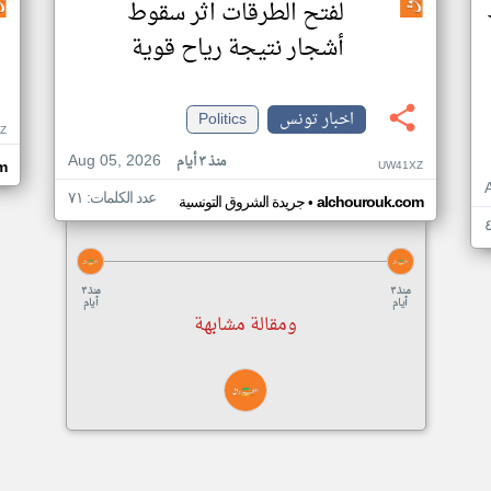
لفتح الطرقات اثر سقوط
أشجار نتيجة رياح قوية
اخبار تونس
Politics
IZ
Aug 05, 2026
منذ ٣ أيام
UW41XZ
m
عدد الكلمات: ٧١
•
alchourouk.com
جريدة الشروق التونسية
منذ ٣
منذ ٣
أيام
أيام
ومقالة مشابهة