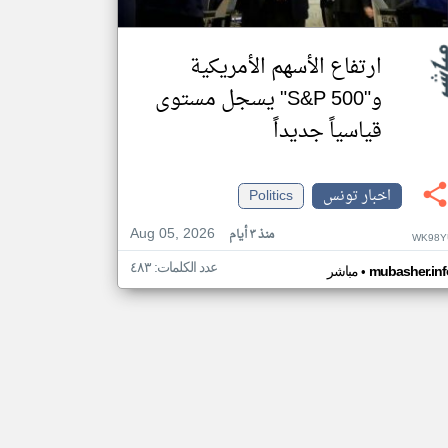
ارتفاع الأسهم الأمريكية
و"S&P 500" يسجل مستوى
قياسياً جديداً
اخبار تونس
Politics
Aug 05, 2026
منذ ٣ أيام
WK98Y
عدد الكلمات: ٤٨٣
•
mubasher.inf
مباشر