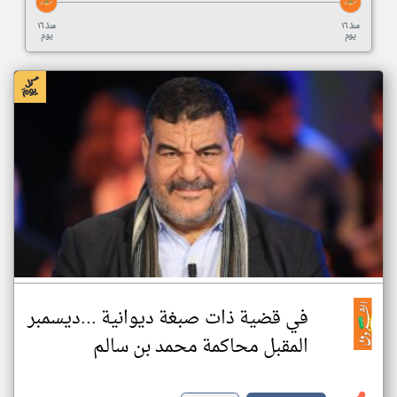
منذ ١٦
منذ ١٦
يوم
يوم
في قضية ذات صبغة ديوانية ...ديسمبر
المقبل محاكمة محمد بن سالـم