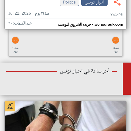
اخبار تونس
Politics
Jul 22, 2026
منذ ١٦ يوم
YW14PB
عدد الكلمات: ٦٠
•
alchourouk.com
جريدة الشروق التونسية
منذ ١٦
منذ ١٦
يوم
يوم
أخر ساعة في اخبار تونس