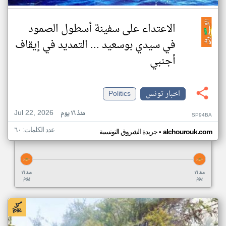
الاعتداء على سفينة أسطول الصمود
في سيدي بوسعيد ... التمديد في إيقاف
أجنبي
اخبار تونس
Politics
Jul 22, 2026
منذ ١٦ يوم
SP94BA
عدد الكلمات: ٦٠
•
alchourouk.com
جريدة الشروق التونسية
منذ ١٦
منذ ١٦
يوم
يوم