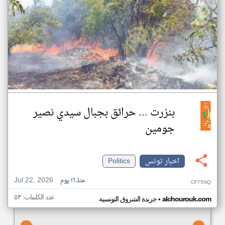
بنزرت ... حرائق بجبال سيدي نصير
جومين
اخبار تونس
Politics
Jul 22, 2026
منذ ١٦ يوم
CF75NQ
عدد الكلمات: ٥٣
•
alchourouk.com
جريدة الشروق التونسية