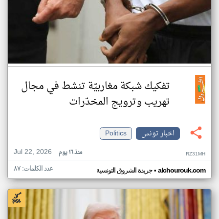
تفكيك شبكة مغاربيّة تنشط في مجال
تهريب وترويج المخدّرات
اخبار تونس
Politics
Jul 22, 2026
منذ ١٦ يوم
RZ31MH
عدد الكلمات: ٨٧
•
alchourouk.com
جريدة الشروق التونسية