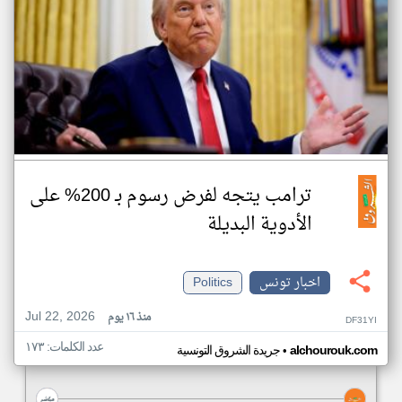
ترامب يتجه لفرض رسوم بـ 200% على
الأدوية البديلة
اخبار تونس
Politics
Jul 22, 2026
منذ ١٦ يوم
DF31YI
عدد الكلمات: ١٧٣
•
alchourouk.com
جريدة الشروق التونسية