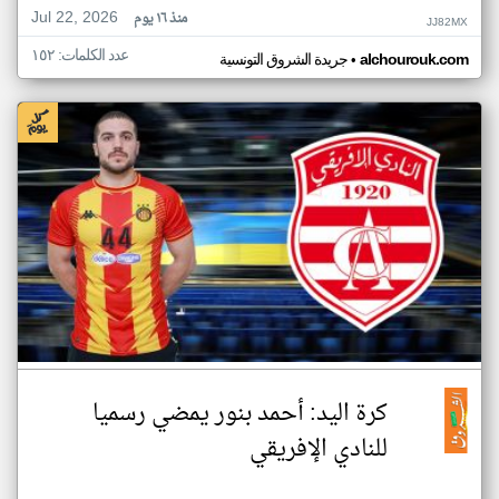
Jul 22, 2026
منذ ١٦ يوم
JJ82MX
عدد الكلمات: ١٥٢
•
alchourouk.com
جريدة الشروق التونسية
كرة اليد: أحمد بنور يمضي رسميا
للنادي الإفريقي