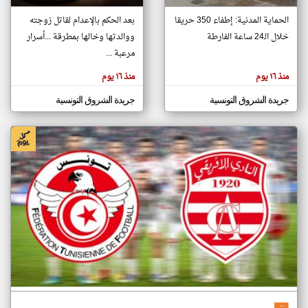
الحماية المدنية: إطفاء 350 حريقا
بعد الحكم بالإعدام لقاتل زوجته
خلال الـ24 ساعة الفارطة
ووالدتها وخالها بمطرقة ...أسرار
klyoum.com
تغيير الدولة
مرعبة ...
تعبر
مصادر الأخبار من تونس
المقالات
منذ ١٦ يوم
منذ ١٦ يوم
الموجوده
اخبار تونس على مدار الساعة
هنا عن
وجهة
جريدة الشروق التونسية
جريدة الشروق التونسية
نظر
أهم اخبار تونس العاجلة والمباشرة
كاتبيها.