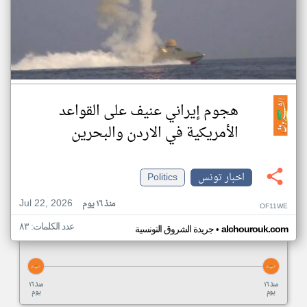
هجوم إيراني عنيف على القواعد
الأمريكية في الاردن والبحرين
اخبار تونس
Politics
Jul 22, 2026
منذ ١٦ يوم
OF11WE
عدد الكلمات: ٨٣
•
alchourouk.com
جريدة الشروق التونسية
منذ ١٦
منذ ١٦
يوم
يوم