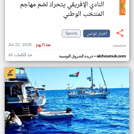
النادي الإفريقي يتحرك لضم مهاجم
المنتخب الوطني
اخبار تونس
Sports
Jul 22, 2026
منذ ١٦ يوم
ON44EW
عدد الكلمات: ٨٥
•
alchourouk.com
جريدة الشروق التونسية