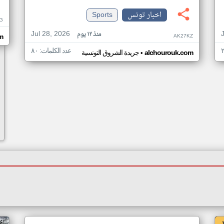
اخبار تونس
Sports
G
Jul 28, 2026
منذ ١٢ يوم
AK27KZ
m
عدد الكلمات: ٨٠
•
alchourouk.com
جريدة الشروق التونسية
اخ