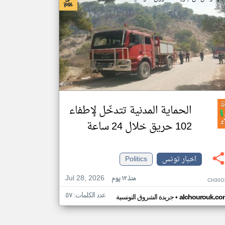
الحماية المدنية تتدخّل لإطفاء
102 حريق خلال 24 ساعة
اخبار تونس
Politics
Jul 28, 2026
منذ ١٢ يوم
CH30O
عدد الكلمات: ٥٧
•
alchourouk.co
جريدة الشروق التونسية