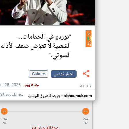
تعبر
المقالات
الموجوده
"نوردو في الحمامات...
هنا عن
وجهة
نظر
الشعبية لا تعوّض ضعف الأداء
كاتبيها.
الصوتي."
اخبار تونس
Culture
Jul 28, 2026
منذ ١٢ يوم
MC92GY
عدد الكلمات: ٣٧٤
•
alchourouk.com
جريدة الشروق التونسية
منذ ١٢
منذ ١٢
يوم
يوم
ومقالة مشابهة