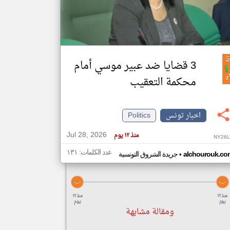
klyoum.com
تغيير الدولة
مصادر الأخبار من تونس
3 قضايا ضد عبير موسي أمام
اخبار تونس على مدار الساعة
محكمة التعقيب
أهم اخبار تونس العاجلة والمباشرة
اخبار تونس
Politics
Jul 28, 2026
منذ ١٢ يوم
NY26L
عدد الكلمات: ١٣١
•
alchourouk.co
جريدة الشروق التونسية
منذ ١٢
منذ ١٢
يوم
يوم
ومقالة مشابهة