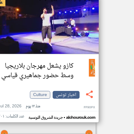
كازو يشعل مهرجان بلاريجيا
وسط حضور جماهيري قياسي
اخبار تونس
Culture
Jul 28, 2026
منذ ١٢ يوم
FF90PX
عدد الكلمات: ٢٠١
•
alchourouk.com
جريدة الشروق التونسية