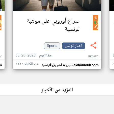
صراع أوروبي على موهبة
تونسية
اخبار تونس
Sports
Jul 28, 2026
منذ ١٢ يوم
V
RK08ZD
عدد الكلمات: ١١٨
•
alchourouk.com
جريدة الشروق التونسية
m
المزيد من الأخبار