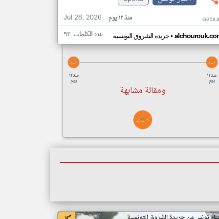
Jul 28, 2026
منذ ١٢ يوم
GB58J
عدد الكلمات: ٩٣
•
alchourouk.co
جريدة الشروق التونسية
منذ ١٢
منذ ١٢
يوم
يوم
ومقالة مشابهة
بار تونس من جريدة الشروق التونسية