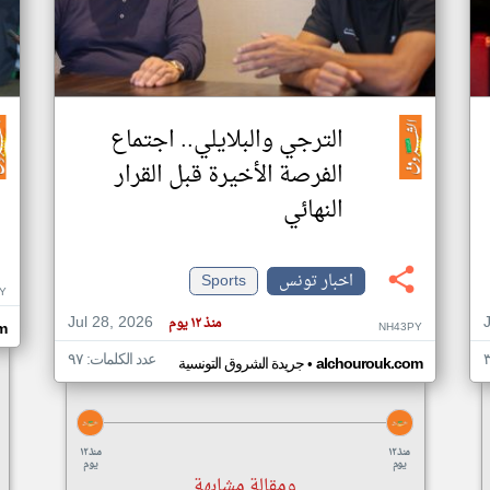
الترجي والبلايلي.. اجتماع
الفرصة الأخيرة قبل القرار
النهائي
اخبار تونس
Sports
Y
Jul 28, 2026
منذ ١٢ يوم
NH43PY
m
عدد الكلمات: ٩٧
•
alchourouk.com
جريدة الشروق التونسية
منذ ١٢
منذ ١٢
يوم
يوم
ومقالة مشابهة