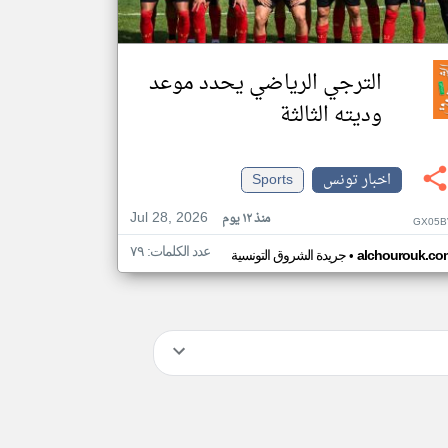
الترجي الرياضي يحدد موعد
وديته الثالثة
اخبار تونس
Sports
Jul 28, 2026
منذ ١٢ يوم
GX05B
عدد الكلمات: ٧٩
•
alchourouk.co
جريدة الشروق التونسية