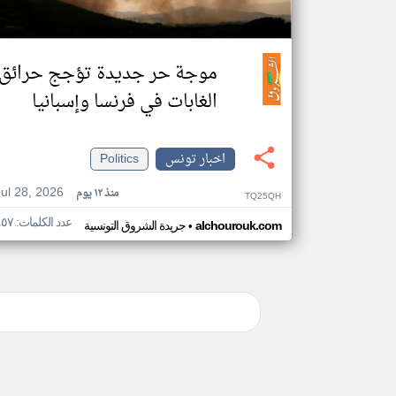
موجة حر جديدة تؤجج حرائق
الغابات في فرنسا وإسبانيا
اخبار تونس
Politics
Jul 28, 2026
منذ ١٢ يوم
TQ25QH
عدد الكلمات: ٤٥٧
•
alchourouk.com
جريدة الشروق التونسية