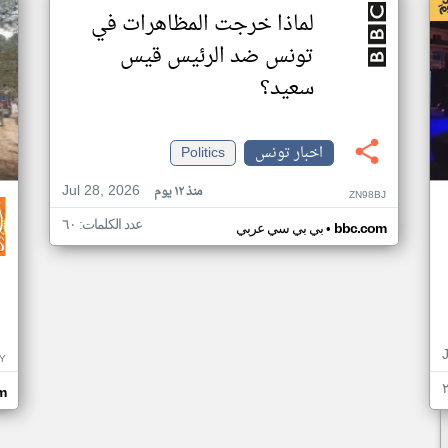
لماذا خرجت المظاهرات في
تونس ضد الرئيس قيس
سعيد؟
اخبار تونس
Politics
Jul 28, 2026
منذ ١٢ يوم
ZN98BJ
عدد الكلمات: ٦٠
•
bbc.com
بي بي سي عربي
Y
m