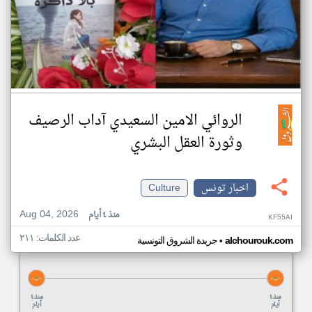
الروائي الامين السعيدي آداب الرصيف
وثورة العقل البشري
اخبار تونس
Culture
Aug 04, 2026
منذ ٤ أيام
KF55AI
عدد الكلمات: ٢١١
•
alchourouk.com
جريدة الشروق التونسية
منذ ٤
منذ ٤
أيام
أيام