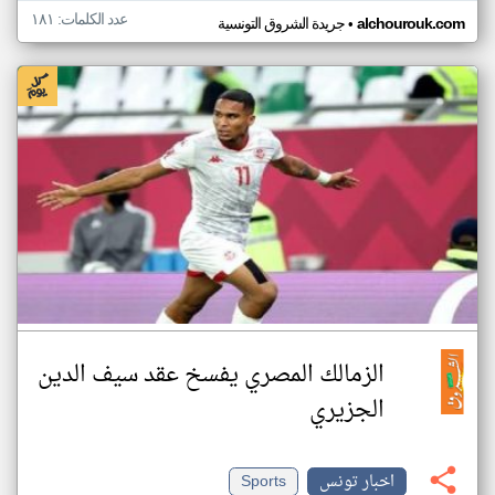
عدد الكلمات: ١٨١
•
alchourouk.com
جريدة الشروق التونسية
الزمالك المصري يفسخ عقد سيف الدين
الجزيري
اخبار تونس
Sports