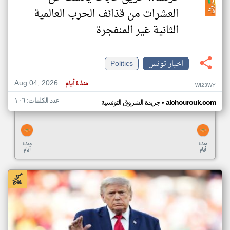
العشرات من قذائف الحرب العالمية
الثانية غير المنفجرة
اخبار تونس
Politics
Aug 04, 2026
منذ ٤ أيام
WI23WY
عدد الكلمات: ١٠٦
•
alchourouk.com
جريدة الشروق التونسية
منذ ٤
منذ ٤
أيام
أيام