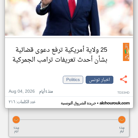
25 ولاية أمريكية ترفع دعوى قضائية
بشأن أحدث تعريفات ترامب الجمركية
اخبار تونس
Politics
Aug 04, 2026
منذ ٤ أيام
TD33HD
عدد الكلمات: ٢١٦
•
alchourouk.com
جريدة الشروق التونسية
منذ ٤
منذ ٤
أيام
أيام