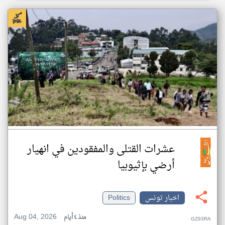
عشرات القتلى والمفقودين في انهيار
أرضي بإثيوبيا
اخبار تونس
Politics
Aug 04, 2026
منذ ٤ أيام
GZ93RA