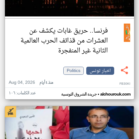
فرنسا.. حريق غابات يكشف عن
العشرات من قذائف الحرب العالمية
الثانية غير المنفجرة
اخبار تونس
Politics
Aug 04, 2026
منذ ٤ أيام
FB30KI
عدد الكلمات: ١٠٦
•
alchourouk.com
جريدة الشروق التونسية