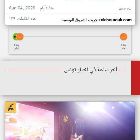
Aug 04, 2026
منذ ٤ أيام
AR11LW
عدد الكلمات: ١٣٩
•
alchourouk.com
جريدة الشروق التونسية
منذ ٤
منذ ٤
أيام
أيام
أخر ساعة في اخبار تونس