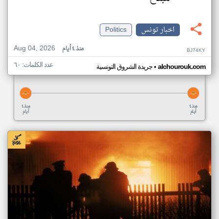
اخبار تونس
Politics
Aug 04, 2026
منذ ٤ أيام
BJ74KY
عدد الكلمات: ٦٠
•
alchourouk.com
جريدة الشروق التونسية
منذ ٤
منذ ٤
أيام
أيام