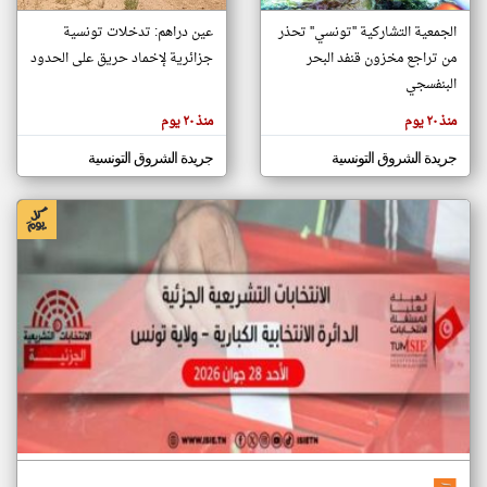
الجمعية التشاركية ''تونسي'' تحذر
عين دراهم: تدخلات تونسية
من تراجع مخزون قنفد البحر
جزائرية لإخماد حريق على الحدود
klyoum.com
تغيير الدولة
البنفسجي
تعبر
مصادر الأخبار من تونس
المقالات
منذ ٢٠ يوم
منذ ٢٠ يوم
الموجوده
اخبار تونس على مدار الساعة
هنا عن
وجهة
جريدة الشروق التونسية
جريدة الشروق التونسية
نظر
أهم اخبار تونس العاجلة والمباشرة
كاتبيها.