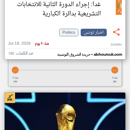
غدا: إجراء الدورة الثانية للانتخابات
التشريعية بدائرة الكبارية
اخبار تونس
Politics
Jul 18, 2026
منذ ٢٠ يوم
ZU49RU
عدد الكلمات: ١٥٤
•
alchourouk.com
جريدة الشروق التونسية
منذ ٢٠
منذ ٢٠
يوم
يوم