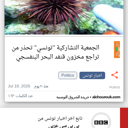
الجمعية التشاركية ''تونسي'' تحذر من
تراجع مخزون قنفد البحر البنفسجي
اخبار تونس
Politics
Jul 18, 2026
منذ ٢٠ يوم
PU30JZ
عدد الكلمات: ١٦٣
•
alchourouk.com
جريدة الشروق التونسية
تابع اخر اخبار تونس من
بي بي سي عربي