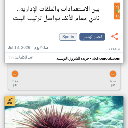
بين الاستعدادات والملفات الإدارية..
نادي حمام الأنف يواصل ترتيب البيت
اخبار تونس
Sports
Jul 18, 2026
منذ ٢٠ يوم
BY53TG
عدد الكلمات: ١١١
•
alchourouk.com
جريدة الشروق التونسية
منذ ٢٠
منذ ٢٠
يوم
يوم