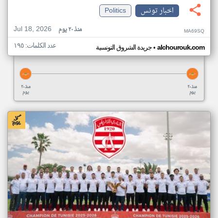
اخبار تونس
Politics
Jul 18, 2026
منذ ٢٠ يوم
MA69SQ
عدد الكلمات: ١٩٥
•
alchourouk.com
جريدة الشروق التونسية
منذ ٢٠
منذ ٢٠
يوم
يوم