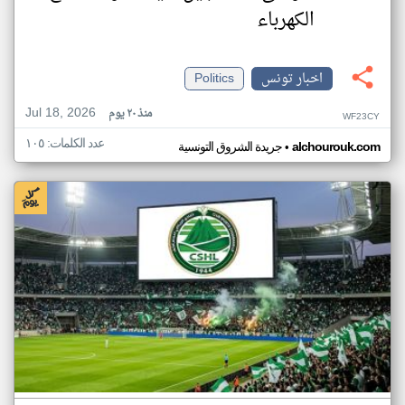
الكهرباء
اخبار تونس
Politics
Jul 18, 2026
منذ ٢٠ يوم
WF23CY
عدد الكلمات: ١٠٥
•
alchourouk.com
جريدة الشروق التونسية