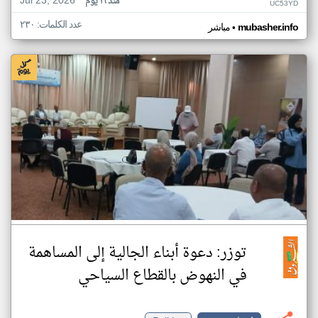
Jul 23, 2026
منذ ١٦ يوم
UC53YD
عدد الكلمات: ٢٣٠
•
mubasher.info
مباشر
توزر: دعوة أبناء الجالية إلى المساهمة
في النهوض بالقطاع السياحي