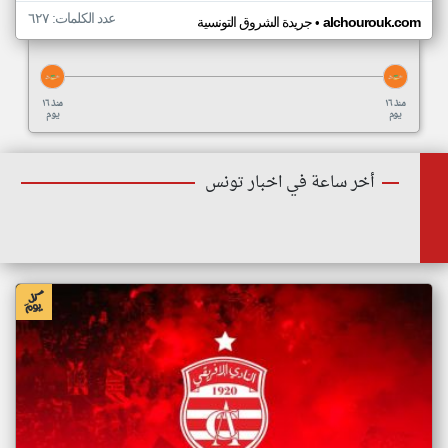
عدد الكلمات: ٦٢٧
•
alchourouk.com
جريدة الشروق التونسية
منذ ١٦
منذ ١٦
يوم
يوم
أخر ساعة في اخبار تونس