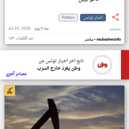
اخبار تونس
Politics
Jul 23, 2026
منذ ١٦ يوم
UN49HU
عدد الكلمات: ١٨٣
•
mubasher.info
مباشر
تابع اخر اخبار تونس من
وطن يغرد خارج السرب
مصادر أخرى