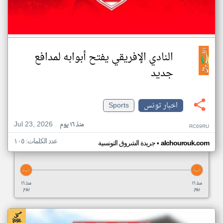
النادي الإفريقي يفتح أبوابه لمدافع
جديد
اخبار تونس
Sports
Jul 23, 2026
منذ ١٦ يوم
RC69RU
عدد الكلمات: ١٠٥
•
alchourouk.com
جريدة الشروق التونسية
منذ ١٦
منذ ١٦
يوم
يوم