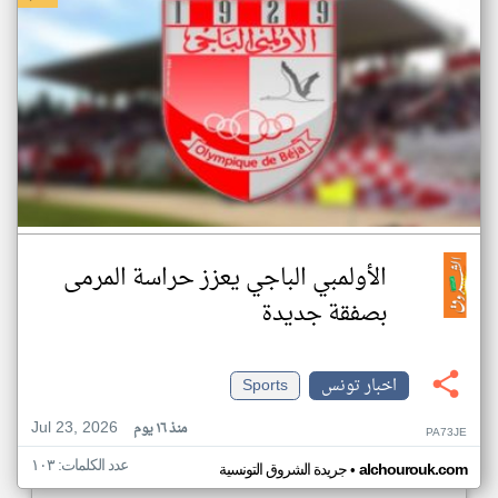
الأولمبي الباجي يعزز حراسة المرمى
بصفقة جديدة
اخبار تونس
Sports
Jul 23, 2026
منذ ١٦ يوم
PA73JE
عدد الكلمات: ١٠٣
•
alchourouk.com
جريدة الشروق التونسية