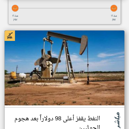
منذ ١٦
منذ ١٦
يوم
يوم
النفط يقفز أعلى 98 دولاراً بعد هجوم
الحوثيين