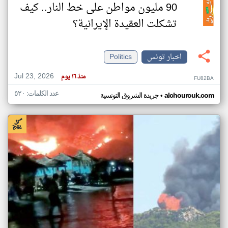
90 مليون مواطن على خط النار.. كيف
تشكلت العقيدة الإيرانية؟
اخبار تونس
Politics
Jul 23, 2026
منذ ١٦ يوم
FU82BA
عدد الكلمات: ٥٢٠
•
alchourouk.com
جريدة الشروق التونسية