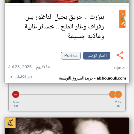
بنزرت .. حريق بجبل الناظور بين
رفراف وغار الملح .. خسائر غابية
ومادّية جسيمة
اخبار تونس
Politics
Jul 23, 2026
منذ ١٦ يوم
LQ81PL
عدد الكلمات: ٥١
•
alchourouk.com
جريدة الشروق التونسية
منذ ١٦
منذ ١٧
يوم
يوم