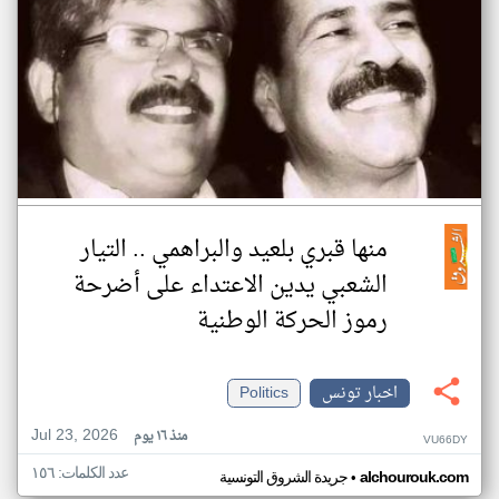
منها قبري بلعيد والبراهمي .. التيار
الشعبي يدين الاعتداء على أضرحة
رموز الحركة الوطنية
اخبار تونس
Politics
Jul 23, 2026
منذ ١٦ يوم
VU66DY
عدد الكلمات: ١٥٦
•
alchourouk.com
جريدة الشروق التونسية