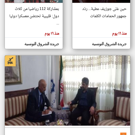
حين غنّى جوزيف عطية... ردّد
بمشاركة 112 رياضيا من ثلاث
جمهور الحمامات الكلمات
دول: قليبية تحتضن معسكرا دوليا
klyoum.com
تغيير الدولة
...
تعبر
مصادر الأخبار من تونس
المقالات
منذ ١٦ يوم
منذ ١٦ يوم
الموجوده
اخبار تونس على مدار الساعة
هنا عن
وجهة
جريدة الشروق التونسية
جريدة الشروق التونسية
نظر
أهم اخبار تونس العاجلة والمباشرة
كاتبيها.