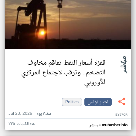
قفزة أسعار النفط تفاقم مخاوف
التضخم.. وترقب لاجتماع المركزي
الأوروبي
اخبار تونس
Politics
Jul 23, 2026
منذ ١٦ يوم
EY57CR
عدد الكلمات: ٢٣٥
•
mubasher.info
مباشر