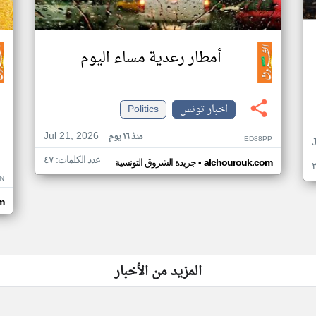
أمطار رعدية مساء اليوم
اخبار تونس
Politics
Jul 21, 2026
منذ ١٦ يوم
ED88PP
عدد الكلمات: ٤٧
•
alchourouk.com
جريدة الشروق التونسية
N
m
المزيد من الأخبار