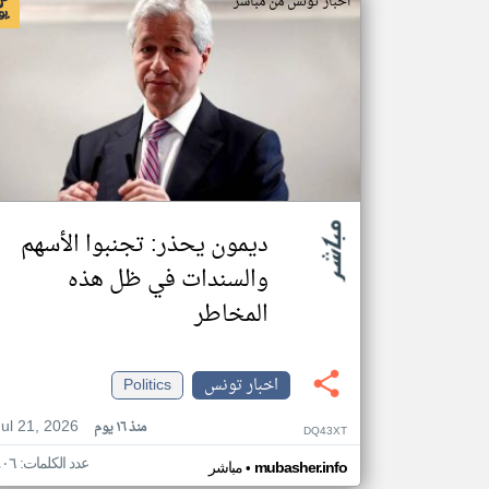
اخبار تونس من مباشر
ديمون يحذر: تجنبوا الأسهم
والسندات في ظل هذه
المخاطر
اخبار تونس
Politics
Jul 21, 2026
منذ ١٦ يوم
DQ43XT
عدد الكلمات: ٤٠٦
•
mubasher.info
مباشر