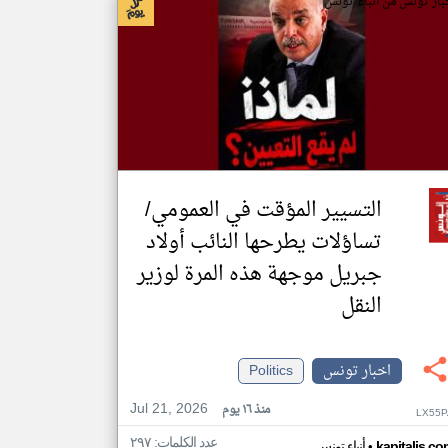
بار تونس من أنباء تونس
التسيير المؤقت في العمومي/
تساؤلات يطرحها النائب أولاد
جبريل موجهة هذه المرة لوزير
النقل
اخبار تونس
Politics
Jul 21, 2026
منذ ١٦ يوم
LX55P
عدد الكلمات: ٢٩٧
•
kapitalis.co
أنباء تونس