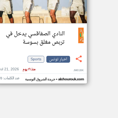
تعبر
المقالات
الموجوده
النادي الصفاقسي يدخل في
هنا عن
وجهة
نظر
تربص مغلق بسوسة
كاتبيها.
اخبار تونس
Sports
Jul 21, 2026
منذ ١٦ يوم
JM01BK
عدد الكلمات: ٣٥
•
alchourouk.com
جريدة الشروق التونسية