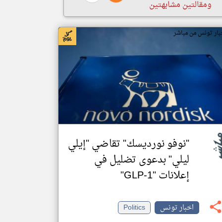
ومقالتين مشابهتين
بار تونس من مباشر
"نوفو نورديسك" تقاضي "إيلي
ليلي" بدعوى تضليل في
إعلانات "GLP-1"
اخبار تونس
Politics