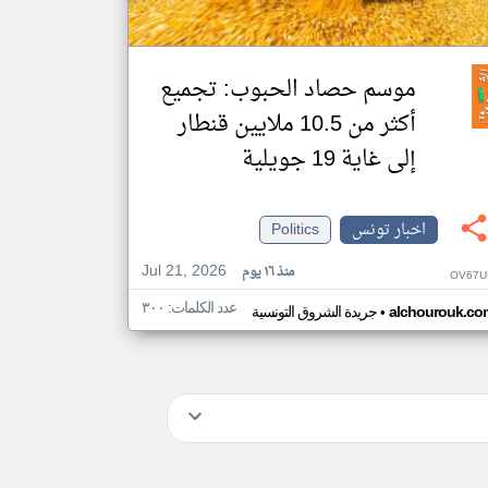
موسم حصاد الحبوب: تجميع
أكثر من 10.5 ملايين قنطار
إلى غاية 19 جويلية
اخبار تونس
Politics
Jul 21, 2026
منذ ١٦ يوم
OV67U
عدد الكلمات: ٣٠٠
•
alchourouk.co
جريدة الشروق التونسية