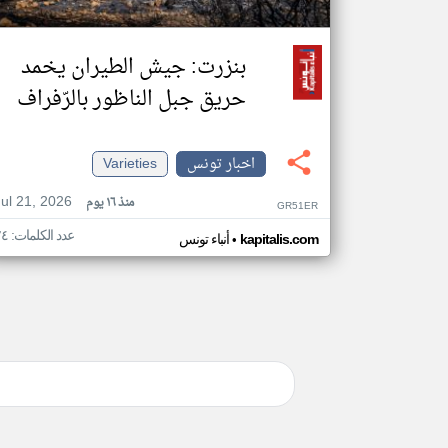
بنزرت: جيش الطيران يخمد
حريق جبل الناظور بالرّفراف
اخبار تونس
Varieties
Jul 21, 2026
منذ ١٦ يوم
GR51ER
عدد الكلمات: ٢٤
•
kapitalis.com
أنباء تونس