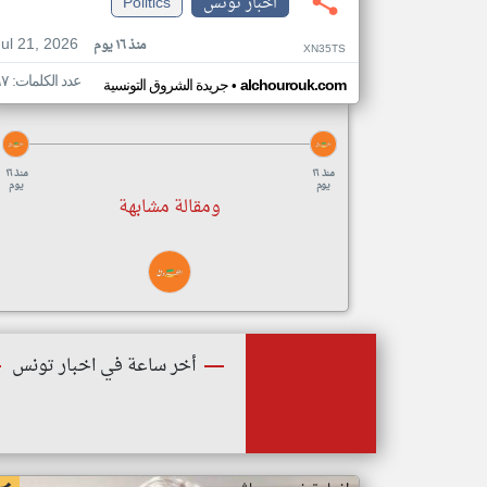
اخبار تونس
Politics
Jul 21, 2026
منذ ١٦ يوم
XN35TS
عدد الكلمات: ٩٧
•
alchourouk.com
جريدة الشروق التونسية
منذ ١٦
منذ ١٦
يوم
يوم
ومقالة مشابهة
أخر ساعة في اخبار تونس