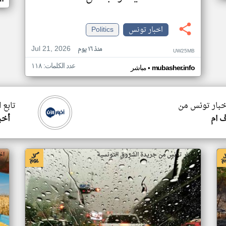
اخبار تونس
Politics
Jul 21, 2026
منذ ١٦ يوم
UW25MB
عدد الكلمات: ١١٨
•
mubasher.info
مباشر
اخبار تونس من
تابع 
 ام
أخب
اخبار تونس من جريدة الشروق التونسية
اخ