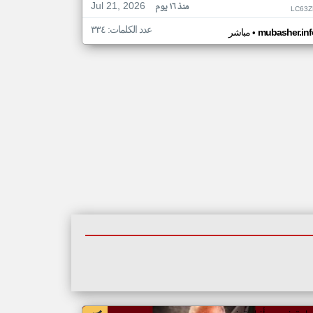
Jul 21, 2026
منذ ١٦ يوم
LC63Z
عدد الكلمات: ٣٣٤
•
mubasher.inf
مباشر