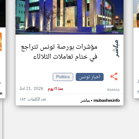
مؤشرات بورصة تونس تتراجع
في ختام تعاملات الثلاثاء
اخبار تونس
Politics
L
Jul 21, 2026
منذ ١٦ يوم
RG86SA
m
عدد الكلمات: ١٨٢
•
mubasher.info
مباشر