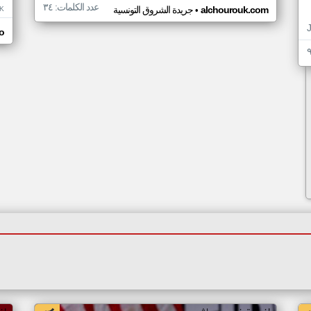
عدد الكلمات: ٣٤
•
K
alchourouk.com
جريدة الشروق التونسية
o