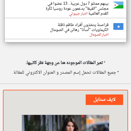
بينهم ممثلو 7 دول عربية.. 13 عضوا في
مجلس "الفيفا" يدعمون عودة روسيا لكرة
القدم العالمية
اخبار جيبوتي
قراصنة يتخذون أفراد طاقم ناقلة
الكيماويات "أسانا" رهائن في الصومال
اخبار الصومال
*
تعبر المقالات الموجوده هنا عن وجهة نظر كاتبيها.
* جميع المقالات تحمل إسم المصدر و العنوان الاكتروني للمقالة.
لايف ستايل