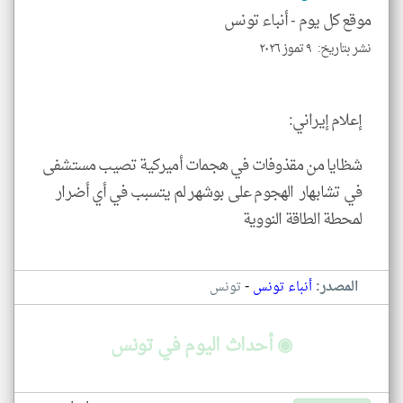
الا
موقع كل يوم -
أنباء تونس
للمق
نشر بتاريخ: ٩ تموز ٢٠٢٦
إعلام إيراني:
klyoum.com
شظايا من مقذوفات في هجمات أميركية تصيب مستشفى
في تشابهار ‏ الهجوم على بوشهر لم يتسبب في أي أضرار
لمحطة الطاقة النووية
-
المصدر:
أنباء تونس
تونس
◉ أحداث اليوم في تونس