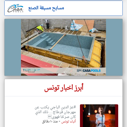
مسابح مسبقة الصنع
أبرز اخبار تونس
#عز الدين الباجي يكتب عن
مهرجان قرطاج… ذلك الذي
كان صرحًا فهوى
-
أنباء تونس
منذ ١٠ دقائق