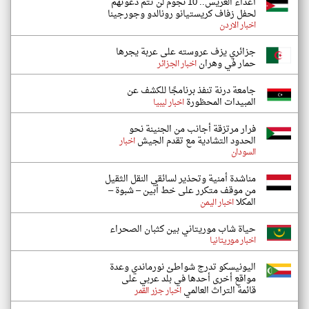
أعداء العريس.. 10 نجوم لن تتم دعوتهم
لحفل زفاف كريستيانو رونالدو وجورجينا
اخبار الاردن
جزائري يزف عروسته على عربة يجرها
حمار في وهران
اخبار الجزائر
جامعة درنة تنفذ برنامجًا للكشف عن
المبيدات المحظورة
اخبار ليبيا
فرار مرتزقة أجانب من الجنينة نحو
الحدود التشادية مع تقدم الجيش
اخبار
السودان
مناشدة أمنية وتحذير لسائقي النقل الثقيل
من موقف متكرر على خط أبين – شبوة –
المكلا
اخبار اليمن
حياة شاب موريتاني بين كثبان الصحراء
اخبار موريتانيا
اليونيسكو تدرج شواطئ نورماندي وعدة
مواقع أخرى أحدها في بلد عربي على
قائمة التراث العالمي
اخبار جزر القمر