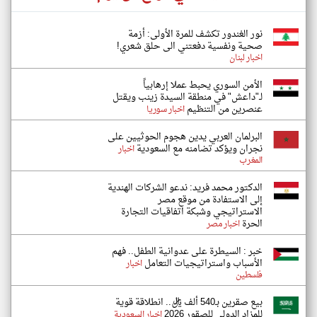
نور الغندور تكشف للمرة الأولى: أزمة
صحية ونفسية دفعتني الى حلق شعري!
اخبار لبنان
الأمن السوري يحبط عملا إرهابياً
لـ"داعش" في منطقة السيدة زينب ويقتل
عنصرين من التنظيم
اخبار سوريا
البرلمان العربي يدين هجوم الحوثيين على
نجران ويؤكد تضامنه مع السعودية
اخبار
المغرب
الدكتور محمد فريد: ندعو الشركات الهندية
إلى الاستفادة من موقع مصر
الاستراتيجي وشبكة اتفاقيات التجارة
الحرة
اخبار مصر
خبر : السيطرة على عدوانية الطفل.. فهم
الأسباب واستراتيجيات التعامل
اخبار
فلسطين
بيع صقرين بـ540 ألف ريال.. انطلاقة قوية
للمزاد الدولي للصقور 2026
اخبار السعودية