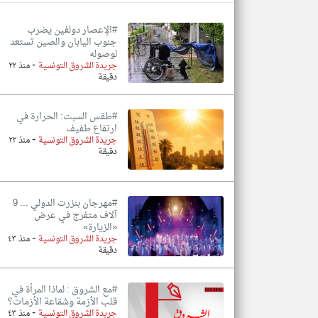
#الإعصار دولفين يضرب
جنوب اليابان والصين تستعد
لوصوله
-
تعبر
جريدة الشروق التونسية
منذ ٢٢
المقالات
دقيقة
الموجوده
هنا عن
وجهة
نظر
#طقس السبت: الحرارة في
كاتبيها.
ارتفاع طفيف
-
جريدة الشروق التونسية
منذ ٢٢
دقيقة
#مهرجان بنزرت الدولي ... 9
آلاف متفرج في عرض
«الزيارة»
-
جريدة الشروق التونسية
منذ ٤٣
دقيقة
#مع الشروق : لماذا المرأة في
قلب الأزمة وشمّاعة الأزمات؟
-
جريدة الشروق التونسية
منذ ٤٣