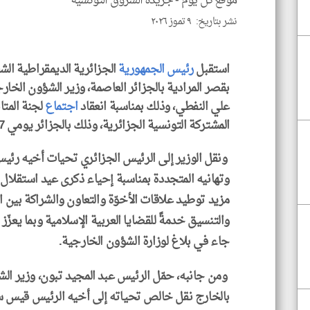
موقع كل يوم -
جريدة الشروق التونسية
نشر بتاريخ: ٩ تموز ٢٠٢٦
استقبل
رئيس الجمهورية
الجزائرية الديمقراطية الش
بقصر المرادية بالجزائر العاصمة، وزير الشؤون الخا
علي النفطي، وذلك بمناسبة انعقاد
اجتماع
لجنة المتاب
المشتركة التونسية الجزائرية، وذلك بالجزائر يومي 7 و8 جويلية 2026.
ونقل الوزير إلى الرئيس الجزائري تحيات أخيه رئيس
وتهانيه المتجددة بمناسبة إحياء ذكرى عيد استقلال
ا
مزيد توطيد علاقات الأخوّة والتعاون والشراكة بين ا
والتنسيق خدمةً للقضايا العربية الإسلامية وبما يعزّز
جاء في بلاغ لوزارة الشؤون الخارجية.
ومن جانبه، حمّل الرئيس عبد المجيد تبون، وزير ال
بالخارج نقل خالص تحياته إلى أخيه الرئيس قيس سعي