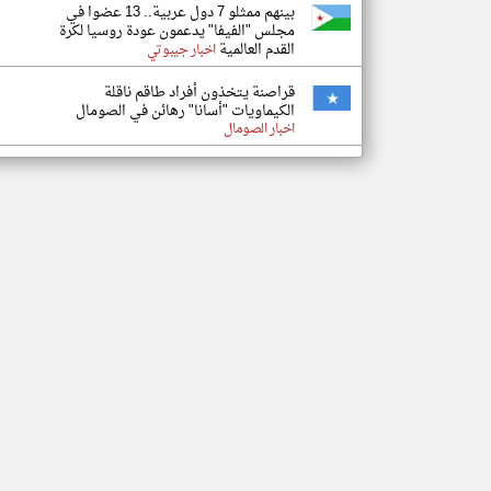
بينهم ممثلو 7 دول عربية.. 13 عضوا في
مجلس "الفيفا" يدعمون عودة روسيا لكرة
القدم العالمية
اخبار جيبوتي
قراصنة يتخذون أفراد طاقم ناقلة
الكيماويات "أسانا" رهائن في الصومال
اخبار الصومال