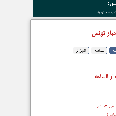
نس:
لصين تستعد لوصوله
بار تونس
ية
سياسة
الجزائر
ار الساعة
وسي
#بودن
باشرة