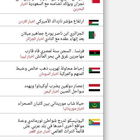
نجران ويؤكد تضامنه مع السعودية
اخبار
البحرين
ارتفاع مؤشر نازداك الأميركي
اخبار الاردن
الجزائري ابن ناصر يودع جماهير ميلان
بعد إنهاء عقده مع النادي
اخبار الجزائر
فرنسا.. السجن سنة لمصري قاد قارب
مهاجرين غرق في بحر المانش
اخبار ليبيا
إحباط محاولة تهريب ذهب خالص وضبط
المتهم والمركبة
اخبار السودان
إعصار دولفين يضرب أوكيناوا ويهدد
سواحل الصين
اخبار اليمن
حياة شاب موريتاني بين كثبان الصحراء
اخبار موريتانيا
اليونيسكو تدرج شواطئ نورماندي وعدة
مواقع أخرى أحدها في بلد عربي على
قائمة التراث العالمي
اخبار جزر القمر