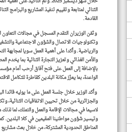
خلال شهر ديسمبر 2025. وتم التأكيد ع
الثنائي لمتابعة وتقييم تنفيذ المشاريع والبرامج الثنا
القادمة.
وثمّن الوزيران التقدم المسجل في مجالات التعاون 
وتكنولوجيات الاتصال والشؤون الاجتماعية والتشغيل
والرياضية. وأكدا على أهمية العمل سويا لمجابهة التح
والأمن الغذائي وتعزيز التجارة الثنائية بما يخدم الم
بالإضافة إلى العمل على فتح آفاق أرحب أمام مؤسساتن
الواعدة، بما يعزّز مكانة البلدين كقاطرة للتكامل الاق
وأكد الوزير خلال جلسة العمل على ما يوليه قائدا الب
والجزائرية من خلال تحيين الاتفاقيات الثنائية، وتك
لاسيما في مجالات الإقامة والعمل والتملك، لما لذلك 
وتيسير شؤون مواطنينا المقيمين في كلا البلدين. كما 
المناطق الحدودية المشتركة، من خلال بعث مشاريع م