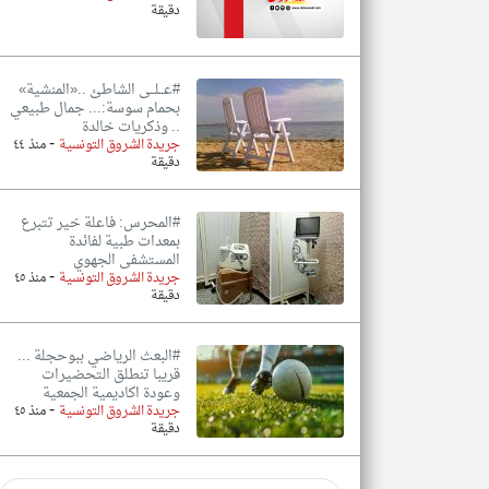
دقيقة
#عــلــى الشاطئ ..«المنشية»
بحمام سوسة:... جمال طبيعي
.. وذكريات خالدة
-
جريدة الشروق التونسية
منذ ٤٤
دقيقة
#المحرس: فاعلة خير تتبرع
بمعدات طبية لفائدة
المستشفى الجهوي
-
جريدة الشروق التونسية
منذ ٤٥
دقيقة
#البعث الرياضي ببوحجلة ...
قريبا تنطلق التحضيرات
وعودة اكاديمية الجمعية
-
جريدة الشروق التونسية
منذ ٤٥
دقيقة