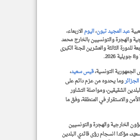
الم
و
العن
الا
للمق
عبية
عبد المجيد تبون
،
اليوم
الاربعاء،
رجية والهجرة والتونسيين بالخارج محمد
عة للدورة الثالثة والعشرين للجنة الكبرى
klyoum.com
 الجمهورية التونسية،
قيس سعيد
،
لجزائر
وما يحدوه من عزم دائم على
لبلدين الشقيقين، ومواصلة التشاور
 الأمن والاستقرار في المنطقة، وفق ما
شؤون الخارجية والهجرة والتونسيين
ّد، مؤكدا انسجام رؤى قائدي البلدين