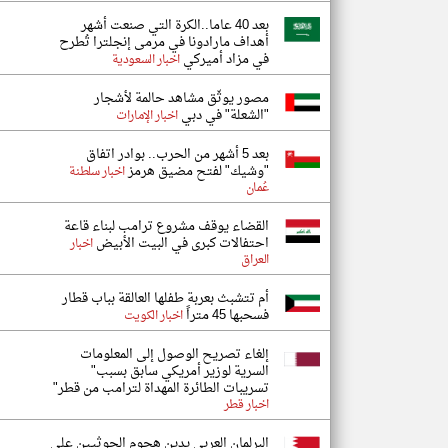
بعد 40 عاما..الكرة التي صنعت أشهر
أهداف مارادونا في مرمى إنجلترا تُطرح
في مزاد أميركي
اخبار السعودية
مصور يوثّق مشاهد حالمة لأشجار
"الشعلة" في دبي
اخبار الإمارات
بعد 5 أشهر من الحرب.. بوادر اتفاق
"وشيك" لفتح مضيق هرمز
اخبار سلطنة
عُمان
القضاء يوقف مشروع ترامب لبناء قاعة
احتفالات كبرى في البيت الأبيض
اخبار
العراق
أم تتشبث بعربة طفلها العالقة بباب قطار
فسحبها 45 متراً
اخبار الكويت
إلغاء تصريح الوصول إلى المعلومات
السرية لوزير أمريكي سابق بسبب"
تسريبات الطائرة المهداة لترامب من قطر"
اخبار قطر
البرلمان العربي يدين هجوم الحوثيين على