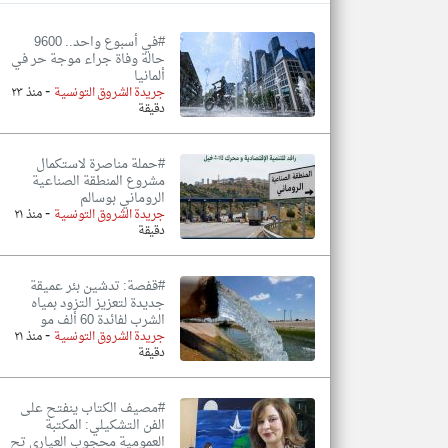
#في أسبوع واحد.. 9600
حالة وفاة جراء موجة حر في
ألمانيا
-
تعبر
جريدة الشروق التونسية
منذ ٢٣
المقالات
دقيقة
الموجوده
هنا عن
وجهة
نظر
#حملة مناصرة لاستكمال
كاتبيها.
مشروع المنطقة الصناعية
الروماني بوسالم
-
جريدة الشروق التونسية
منذ ٢١
دقيقة
#قفصة: تدشين بئر عميقة
جديدة لتعزيز التزود بمياه
الشرب لفائدة 60 ألف مو
-
جريدة الشروق التونسية
منذ ٢١
دقيقة
#مصيف الكتاب ينفتح على
الفن التشكيلي: المكتبة
العمومية محجوب العياري تح