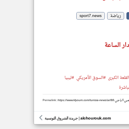
رياضة
sport7.news
ار الساعة
لقلعة الكبرى
#السوق الأمريكي
#ليبيا
باشرة
تدريب-الأولمبي-الباجي
Permalink:
alchourouk.com
|
جريدة الشروق التونسية