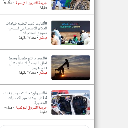
-
جريدة الشروق التونسية
منذ ٢٤
دقيقة
#ألفابت تعيد تنظيم قيادات
الذكاء الاصطناعي لتسريع
تسويق المنتجات
-
مباشر
منذ ٢٧ دقيقة
#النفط يرتفع طفيفاً وسط
آمال التوصل لاتفاق بشأن
فتح هرمز
-
مباشر
منذ ٢٧ دقيقة
#القيروان: حادث مرور يخلف
4 قتلى وعدد من الاصابات
الخطيرة
-
جريدة الشروق التونسية
منذ ٥١
دقيقة