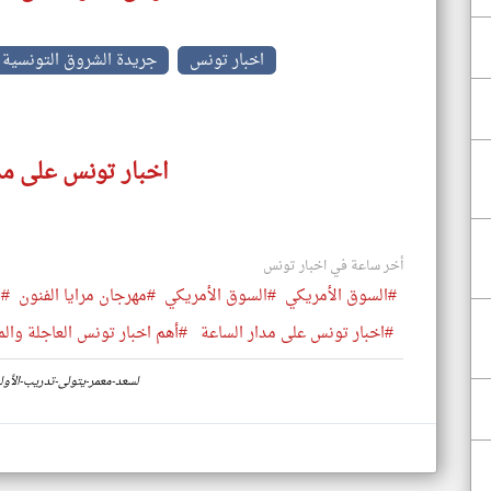
اخبار تونس
جريدة الشروق التونسية
اخبار تونس على مد
أخر ساعة في اخبار تونس
#السوق الأمريكي
#السوق الأمريكي
#مهرجان مرايا الفنون
#ا
#اخبار تونس على مدار الساعة
#أهم اخبار تونس العاجلة والم
https://www.klyoum.com/tunisia-news/ar/88-لسعد-معمر-يتولى-