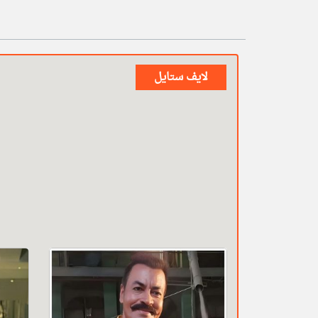
لايف ستايل