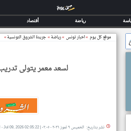
اسة
رياضة
أقتصاد
موقع كل يوم
»
اخبار تونس
»
رياضة
»
جريدة الشروق التونسية
»
لسعد معمر يتولى تدريب 
نشر بتاريخ: الخميس ٩ تموز ٢٠٢٦ - ٠٢:٠٥
|
Jul 09, 2026 02:05:22
- 