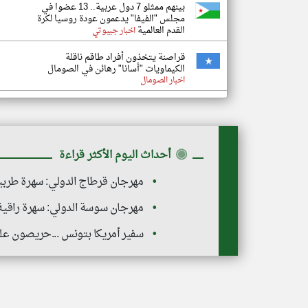
بينهم ممثلو 7 دول عربية.. 13 عضوا في
مجلس "الفيفا" يدعمون عودة روسيا لكرة
القدم العالمية
اخبار جيبوتي
قراصنة يتخذون أفراد طاقم ناقلة
الكيماويات "أسانا" رهائن في الصومال
اخبار الصومال
◉
أحداث اليوم الأكثر قراءة
مهرجان قرطاج الدولي: سهرة طربية
مهرجان سوسة الدولي: سهرة راقية م
سفير أمريكا بتونس ...حريصون على 