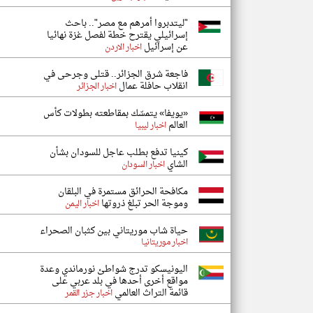
"ليتدبروا أمرهم مع مصر".. باحث
إسرائيلي يقترح خطة لفصل غزة نهائيا
عن إسرائيل
اخبار الاردن
فاجعة شرق الجزائر.. قتلى وجرحى في
انقلاب حافلة عمال
اخبار الجزائر
«يويفا» يتمسّك بمقاطعته بطولات كأس
العالم
اخبار ليبيا
كينيا تدفع بطلب عاجل للسودان بشأن
الشاي
اخبار السودان
مكافحة الحرائق مستمرة في البلقان
وموجة الحر تبلغ ذروتها
اخبار اليمن
حياة شاب موريتاني بين كثبان الصحراء
اخبار موريتانيا
اليونيسكو تدرج شواطئ نورماندي وعدة
مواقع أخرى أحدها في بلد عربي على
قائمة التراث العالمي
اخبار جزر القمر