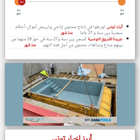
منذ
منذ
شهر
شهر
تورطوا في إنتاج محتوى إباحي وتبييض أموال، أحكام
أنباء تونس
سجنية بين سنة و 27 عاما
منذ شهر
السجن بين سنة و27 سنة في حق 18 متهما من
جريدة الشروق التونسية
بينهم صناع وصانعات محتوى من أجل هذه التهم
منذ شهر
أبرز اخبار تونس