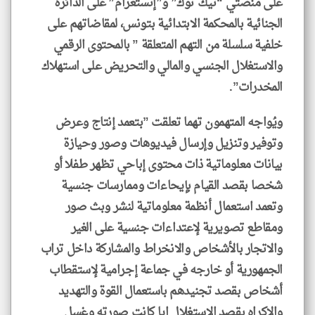
على منصتي “تيك توك” و”إنستغرام” على الدائرة
الجنائية بالمحكمة الابتدائية بتونس، لمقاضاتهم على
خلفية سلسلة من التهم المتعلقة ” بالمحتوى الرقمي
والاستغلال الجنسي والمالي والتحريض على استهلاك
المخدرات”.
ويُواجه المتهمون تهما تعلقت ”بتعمد إنتاج وعرض
وتوفير وتنزيل وإرسال فيديوهات وصور وحيازة
بيانات معلوماتية ذات محتوى إباحي تظهر طفلا أو
شخصا بقصد القيام بإيحاءات وممارسات جنسية
وتعمد استعمال أنظمة معلوماتية لنشر وبث صور
ومقاطع تصويرية لإعتداءات جنسية على الغير
والاتجار بالأشخاص والانخراط والمشاركة داخل تراب
الجمهورية أو خارجه في جماعة إجرامية لإستقطاب
أشخاص بقصد تجنيدهم باستعمال القوة والتهديد
والإكراه بقصد الإستغلال ايا كانت صورته وغسل