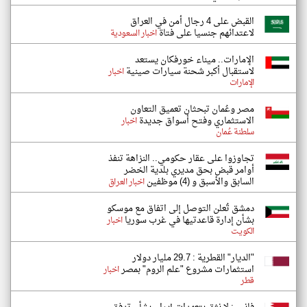
القبض على 4 رجال أمن في العراق
لاعتدائهم جنسيا على فتاة
اخبار السعودية
الإمارات.. ميناء خورفكان يستعد
لاستقبال أكبر شحنة سيارات صينية
اخبار
الإمارات
مصر وعُمان تبحثان تعميق التعاون
الاستثماري وفتح أسواق جديدة
اخبار
سلطنة عُمان
تجاوزوا على عقار حكومي.. النزاهة تنفذ
أوامر قبض بحق مديري بلدية الخضر
السابق والأسبق و (4) موظفين
اخبار العراق
دمشق تُعلن التوصل إلى اتفاق مع موسكو
بشأن إدارة قاعدتيها في غرب سوريا
اخبار
الكويت
"الديار" القطرية : 29.7 مليار دولار
استثمارات مشروع "علم الروم" بمصر
اخبار
قطر