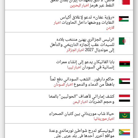
فانس: لا نثق بتعهدات إيران بشأن تدفق
النفط عبر هرمز
اخبار البحرين
«رؤية عمّان» تدعو لإغلاق أكياس
النفايات ووضعها داخل الحاويات
اخبار
الاردن
الرئيس الجزائري يهنئ منتخب بلاده
للسيدات عقب إنجازه التاريخي والتأهل
إلى مونديال 2027
اخبار الجزائر
بابا الفاتيكان يدعو إلى إنشاء ممرات
إنسانية في السودان
اخبار ليبيا
حاكم دارفور.. الشعب السوداني دفع ثمناً
باهظاً من الدماء والدموع
اخبار السودان
كشف إماراتي لأهداف "الحوثيين" بالمخا
وحجم الضربات
اخبار اليمن
حياة شاب موريتاني بين كثبان الصحراء
اخبار موريتانيا
اليونيسكو تدرج شواطئ نورماندي وعدة
مواقع أخرى أحدها في بلد عربي على