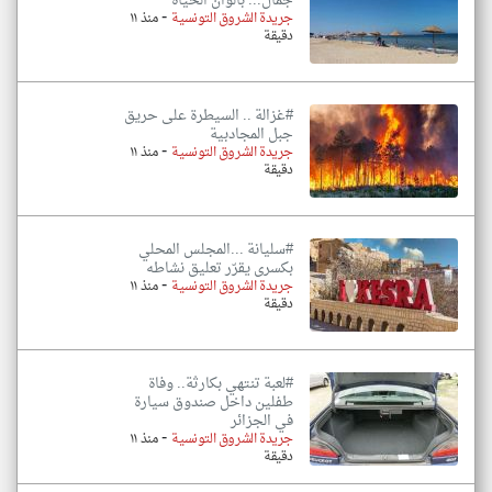
جمال... بألوان الحياة
-
جريدة الشروق التونسية
منذ ١١
دقيقة
#غزالة .. السيطرة على حريق
جبل المجادبية
-
جريدة الشروق التونسية
منذ ١١
دقيقة
#سليانة ...المجلس المحلي
بكسرى يقرّر تعليق نشاطه
-
جريدة الشروق التونسية
منذ ١١
دقيقة
#لعبة تنتهي بكارثة.. وفاة
طفلين داخل صندوق سيارة
في الجزائر
-
جريدة الشروق التونسية
منذ ١١
دقيقة