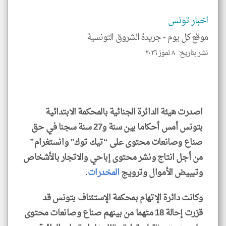
نظر
كاتب
اخبار تونس
*
جمي
موقع كل يوم -
جريدة الشروق التونسية
المق
تحم
إسم
نشر بتاريخ: ٨ تموز ٢٠٢٦
الم
و
العن
الا
للمق
اصدرت هيئة الدائرة الجنائية بالمحكمة الابتدائية
بتونس أمس أحكاما بين سنة و27 سنة سجنا في حق
صناع وصانعات محتوى على “تيك توك” وانستغرام”
klyoum.com
من أجل انتاج ونشر محتوى إباحي والاتجار بالأشخاص
وتبييض الأموال وترويج
المخدرات
.
وكانت دائرة الإتهام بمحكمة الإستئناف بتونس قد
قرّرت إحالة 18 متهما من بينهم صناع وصانعات محتوى