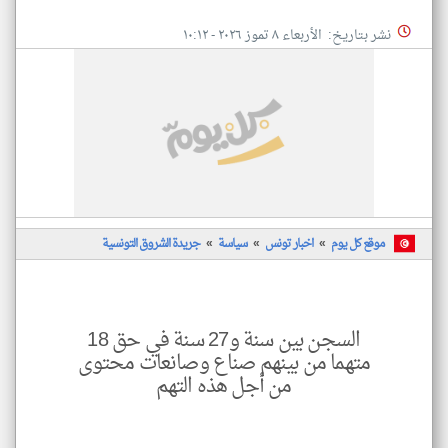
حق
18
نشر بتاريخ: الأربعاء ٨ تموز ٢٠٢٦ - ١٠:١٢
متهما
من
تغيير الدولة
بينهم
تعبر
مصادر الأخبار من تونس
صناع
المقالات
الموجوده
وصان
اخبار تونس على مدار الساعة
هنا عن
محتو
وجهة
نظر
أهم اخبار تونس العاجلة والمباشرة
من
كاتبيها.
أجل
هذه
التهم
منذ ٠
موقع كل يوم
اخبار تونس
سياسة
جريدة الشروق التونسية
ثانية
اخبا
تونس
السجن بين سنة و27 سنة في حق 18
*
متهما من بينهم صناع وصانعات محتوى
تعب
من أجل هذه التهم
المق
الم
هنا
عن
وجه