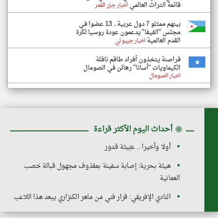
قائمة التراث العالمي
اخبار جزر القمر
بينهم ممثلو 7 دول عربية.. 13 عضوا في
مجلس "الفيفا" يدعمون عودة روسيا لكرة
القدم العالمية
اخبار جيبوتي
قراصنة يتخذون أفراد طاقم ناقلة
الكيماويات "أسانا" رهائن في الصومال
اخبار الصومال
◉
أحداث اليوم الأكثر قراءة
أولا وأخيرا .. عبّيثة قدور
هيئة بحرية: إصابة سفينة بمقذوف مجهول قبالة خصب
العمانية
النادي الإفريقي: قرار فني من ماهر الكنزاري يبعد هذا اللاعب