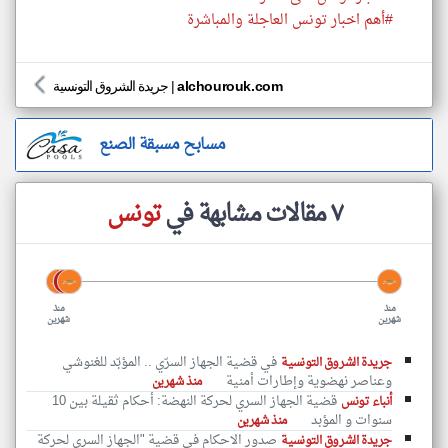
#أهم اخبار تونس العاجلة والمباشرة
alchourouk.com
|
جريدة الشروق التونسية
مسابح مسبقة الصنع
٧ مقالات مشابهة في
تونس
منذ
منذ
شهرين
شهرين
في قضية الجهاز السرّي .. المؤبّد للغنوشي
جريدة الشروق التونسية
وعناصر نهضوية وإطارات أمنية
منذ شهرين
قضية الجهاز السري لحركة النهضة: أحكام ثقيلة بين 10
أنباء تونس
سنوات و المؤبد
منذ شهرين
صدور الاحكام في قضية "الجهاز السري لحركة
جريدة الشروق التونسية