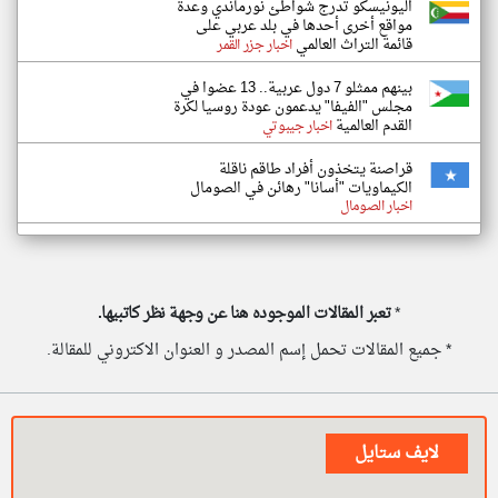
اليونيسكو تدرج شواطئ نورماندي وعدة
مواقع أخرى أحدها في بلد عربي على
قائمة التراث العالمي
اخبار جزر القمر
بينهم ممثلو 7 دول عربية.. 13 عضوا في
مجلس "الفيفا" يدعمون عودة روسيا لكرة
القدم العالمية
اخبار جيبوتي
قراصنة يتخذون أفراد طاقم ناقلة
الكيماويات "أسانا" رهائن في الصومال
اخبار الصومال
*
تعبر المقالات الموجوده هنا عن وجهة نظر كاتبيها.
* جميع المقالات تحمل إسم المصدر و العنوان الاكتروني للمقالة.
لايف ستايل