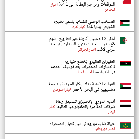
التوقعات وتراجع البطالة إلى 4.1%
اخبار
البحرين
المنتخب الوطني للشباب يلتقي نظيره
الكويتي وديا غدا
اخبار الاردن
أغلى 10 لاعبين أفارقة عبر التاريخ.. نجم
ريال مدريد الجديد ينتزع الصدارة وتواجد
عربي لافت
اخبار الجزائر
الطيران الماليزي يُخضع طياريه
لاختبارات المخدرات بعد توقيف أحدهم
في إندونيسيا
اخبار ليبيا
القوات الأمنية تدك أوكار الجريمة وتضبط
مشتبهين في البحر الأحمر
اخبار السودان
أندية الدوري الإنجليزي تستبدل رعاة
شركات المقامرة بالتكنولوجيا المالية
اخبار
اليمن
حياة شاب موريتاني بين كثبان الصحراء
اخبار موريتانيا