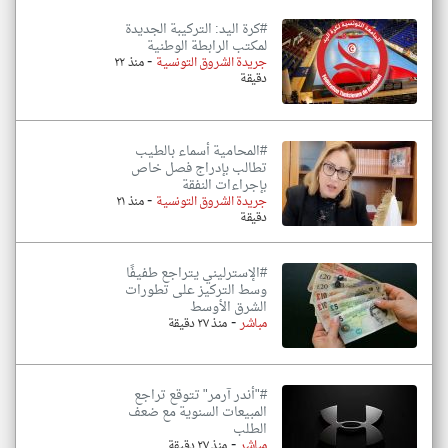
#كرة اليد: التركيبة الجديدة
لمكتب الرابطة الوطنية
-
جريدة الشروق التونسية
منذ ٢٢
دقيقة
#المحامية أسماء بالطيب
تطالب بإدراج فصل خاص
بإجراءات النفقة
-
جريدة الشروق التونسية
منذ ٢١
دقيقة
#الإسترليني يتراجع طفيفًا
وسط التركيز على تطورات
الشرق الأوسط
-
مباشر
منذ ٢٧ دقيقة
#"أندر آرمر" تتوقع تراجع
المبيعات السنوية مع ضعف
الطلب
-
مباشر
منذ ٢٧ دقيقة