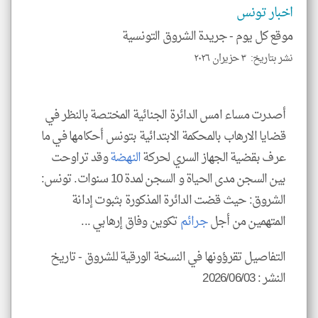
و
اخبار تونس
العن
الا
للمق
موقع كل يوم -
جريدة الشروق التونسية
نشر بتاريخ: ٣ حزيران ٢٠٢٦
أصدرت مساء امس الدائرة الجنائية المختصة بالنظر في
klyoum.com
قضايا الارهاب بالمحكمة الابتدائية بتونس أحكامها في ما
عرف بقضية الجهاز السري لحركة
النهضة
وقد تراوحت
بين السجن مدى الحياة و السجن لمدة 10 سنوات. تونس:
الشروق: حيث قضت الدائرة المذكورة بثبوت إدانة
المتهمين من أجل
جرائم
تكوين وفاق إرهابي ...
التفاصيل تقرؤونها في النسخة الورقية للشروق - تاريخ
النشر : 2026/06/03