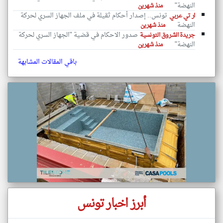
النهضة"
منذ شهرين
تونس.. إصدار أحكام ثقيلة في ملف الجهاز السري لحركة
ار تي عربي
النهضة
منذ شهرين
صدور الاحكام في قضية "الجهاز السري لحركة
جريدة الشروق التونسية
النهضة"
منذ شهرين
باقي المقالات المشابهة
أبرز اخبار تونس