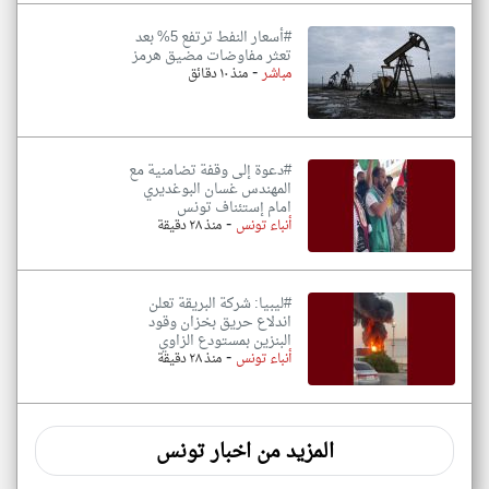
#أسعار النفط ترتفع 5% بعد
تعثر مفاوضات مضيق هرمز
-
مباشر
منذ ١٠ دقائق
#دعوة إلى وقفة تضامنية مع
المهندس غسان البوغديري
امام إستئناف تونس
-
أنباء تونس
منذ ٢٨ دقيقة
#ليبيا: شركة البريقة تعلن
اندلاع حريق بخزان وقود
البنزين بمستودع الزاوي
-
أنباء تونس
منذ ٢٨ دقيقة
المزيد من اخبار تونس