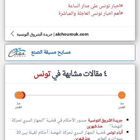
#اخبار تونس على مدار الساعة
#أهم اخبار تونس العاجلة والمباشرة
alchourouk.com
|
جريدة الشروق التونسية
مسابح مسبقة الصنع
٤ مقالات مشابهة في
تونس
منذ
منذ
شهرين
شهرين
صدور الأحكام في قضية "الجهاز السري لحركة
جريدة الشروق التونسية
النهضة"
منذ شهرين
قضية الجهاز السري لحركة النهضة: أحكام ثقيلة بين 10
أنباء تونس
سنوات و المؤبد
منذ شهرين