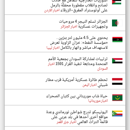
الدوريات الخارجية تتعامل مع حادث
تصادم وانقلاب مقطورة محمّلة بالرمل
على أوتوستراد المفرق–الزرقاء
اخبار الاردن
الجزائر تسلم النيجر 4 مروحيات
وتجهيزات عسكرية
اخبار الجزائر
يحتوي على 4.5 مليون لتر بنزين..
«مؤسسة النفط»: خزان الزاوية تعرض
لاستهداف مباشر وانهار بالكامل
اخبار ليبيا
ترتيبات لمشاركة السودان بجمعية الأمم
المتحدة ومتابعة تنفيذ القرار 1591
اخبار
السودان
تحطم طائرة عسكرية أمريكية قرب مطار
شبيلي
اخبار اليمن
حياة شاب موريتاني بين كثبان الصحراء
اخبار موريتانيا
اليونيسكو تدرج شواطئ نورماندي وعدة
مواقع أخرى أحدها في بلد عربي على
قائمة التراث العالمي
اخبار جزر القمر