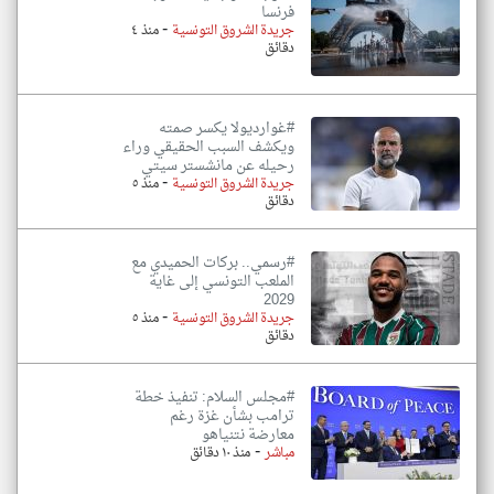
فرنسا
-
جريدة الشروق التونسية
منذ ٤
دقائق
#غوارديولا يكسر صمته
ويكشف السبب الحقيقي وراء
رحيله عن مانشستر سيتي
-
جريدة الشروق التونسية
منذ ٥
دقائق
#رسمي.. بركات الحميدي مع
الملعب التونسي إلى غاية
2029
-
جريدة الشروق التونسية
منذ ٥
دقائق
#مجلس السلام: تنفيذ خطة
ترامب بشأن غزة رغم
معارضة نتنياهو
-
مباشر
منذ ١٠ دقائق