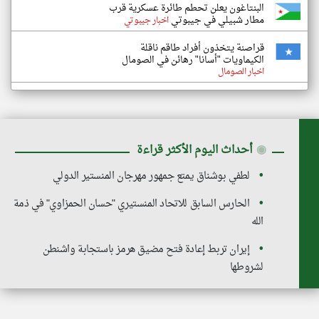
البنتاغون يعلن تحطم طائرة عسكرية قرب
مطار شبيلي في جيبوتي
اخبار جيبوتي
قراصنة يتخذون أفراد طاقم ناقلة
الكيماويات "أسانا" رهائن في الصومال
اخبار الصومال
◉
أحداث اليوم الأكثر قراءة
لطفي بوشناق يمتع جمهور مهرجان المنستير الدولي
الحارس السابق للاتحاد المنستيري "حسان الحمزاوي" في ذمة
الله
إيران تربط إعادة فتح مضيق هرمز باستجابة واشنطن
لشروطها