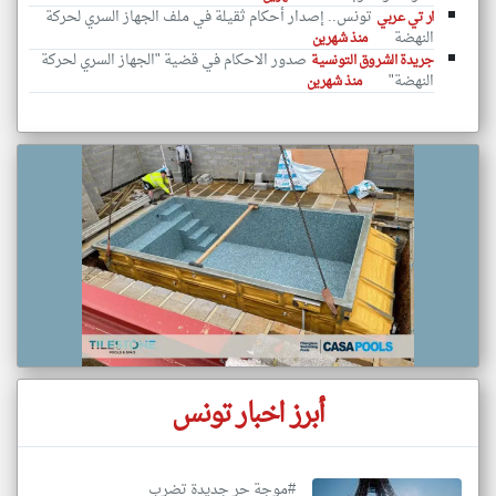
تونس.. إصدار أحكام ثقيلة في ملف الجهاز السري لحركة
ار تي عربي
النهضة
منذ شهرين
صدور الاحكام في قضية "الجهاز السري لحركة
جريدة الشروق التونسية
النهضة"
منذ شهرين
أبرز اخبار تونس
#موجة حر جديدة تضرب