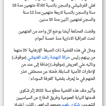
لعلي الفرشيشي والسجن بالنسبة لثلاثة متهمين مدة 18
سنة والسجن بالنسبة لاربعة متهمين مدة 12 سنة
والسجن لمتهمين اثنين مدة 10 سنين.
وقضت المحكمة أيضا بوضع كل واحد من المتهمين
تحت المراقبة الادارية مدة خمسة أعوام.
ومثل في هذه القضية ذات الصبغة 'الإرهابية' 35 متهما
من بينهم رئيس
حركة النهضة
راشد الغنوشي
(موقوف)
ونائبه علي العريض (موقوف) إضافة إلى عدد من
الإطارات الأمنية السابقة، فضلا عن مصطفى خذر
المتهم في ما يُعرف بقضية 'الغرفة السوداء'.
وأثير ملف هذه القضية مطلع سنة 2022 إثر شكوى
قدمتها النيابة العمومية وفريق الدفاع عن السياسيين
الشهيدين
شكري بلعيد
ومحمد البراهمي، اللذين اغتيلا