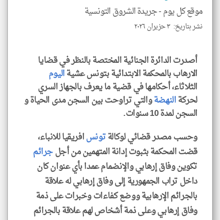
موقع كل يوم -
جريدة الشروق التونسية
نشر بتاريخ: ٣ حزيران ٢٠٢٦
klyoum.com
أصدرت الدائرة الجنائية المختصة بالنظر في قضايا
الارهاب بالمحكمة الابتدائية بتونس عشية
اليوم
الثلاثاء، أحكامها في قضية ما يعرف بالجهاز السري
لحركة
النهضة
والتي تراوحت بين السجن مدى الحياة و
السجن لمدة 10 سنوات.
وحسب مصدر قضائي لوكالة
تونس
افريقيا للانباء،
قضت المحكمة بثبوت إدانة المتهمين من أجل
جرائم
تكوين وفاق إرهابي والإنضمام عمدا بأي عنوان كان
داخل تراب الجمهورية إلى وفاق إرهابي له علاقة
بالجرائم الإرهابية ووضع كفاءات وخبرات على ذمة
وفاق إرهابي وعلى ذمة أشخاص لهم علاقة بالجرائم