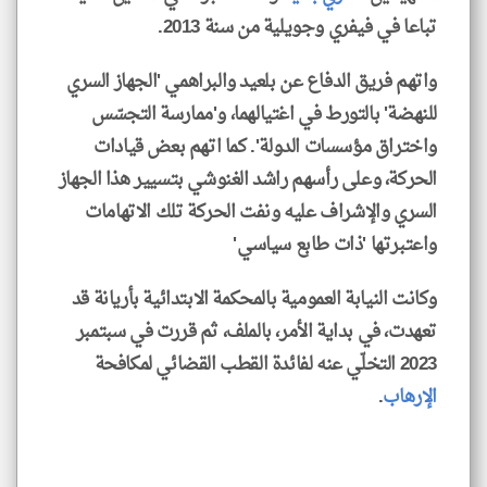
تباعا في فيفري وجويلية من سنة 2013.
واتهم فريق الدفاع عن بلعيد والبراهمي 'الجهاز السري
للنهضة' بالتورط في اغتيالهما، و'ممارسة التجسّس
واختراق مؤسسات الدولة'. كما اتهم بعض قيادات
الحركة، وعلى رأسهم راشد الغنوشي بتسيير هذا الجهاز
السري والإشراف عليه ونفت الحركة تلك الاتهامات
واعتبرتها 'ذات طابع سياسي'
وكانت النيابة العمومية بالمحكمة الابتدائية بأريانة قد
تعهدت، في بداية الأمر، بالملف، ثم قررت في سبتمبر
2023 التخلّي عنه لفائدة القطب القضائي لمكافحة
الإرهاب
.