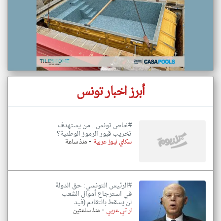
أبرز اخبار تونس
#خاص تونس.. من يستهدف
تخريب قبور الرموز الوطنية؟
-
سكاي نيوز عربية
منذ ساعة
#الرئيس التونسي: حق الدولة
في استرجاع أموال الشعب
لن يسقط بالتقادم (فيد
-
ار تي عربي
منذ ساعتين