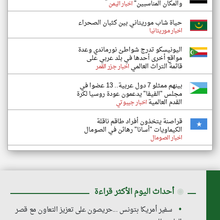
والمكان المناسبين"
اخبار اليمن
حياة شاب موريتاني بين كثبان الصحراء
اخبار موريتانيا
اليونيسكو تدرج شواطئ نورماندي وعدة
مواقع أخرى أحدها في بلد عربي على
قائمة التراث العالمي
اخبار جزر القمر
بينهم ممثلو 7 دول عربية.. 13 عضوا في
مجلس "الفيفا" يدعمون عودة روسيا لكرة
القدم العالمية
اخبار جيبوتي
قراصنة يتخذون أفراد طاقم ناقلة
الكيماويات "أسانا" رهائن في الصومال
اخبار الصومال
◉
أحداث اليوم الأكثر قراءة
سفير أمريكا بتونس ...حريصون على تعزيز التعاون مع قصر