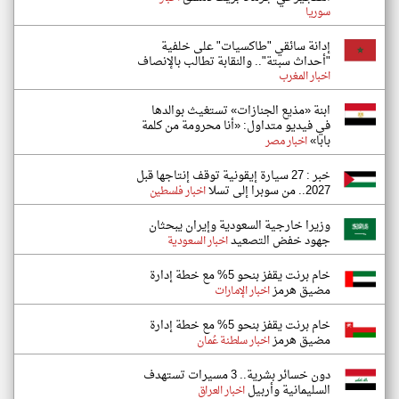
سوريا
إدانة سائقي "طاكسيات" على خلفية
"أحداث سبتة".. والنقابة تطالب بالإنصاف
اخبار المغرب
ابنة «مذيع الجنازات» تستغيث بوالدها
في فيديو متداول: «أنا محرومة من كلمة
بابا»
اخبار مصر
خبر : 27 سيارة إيقونية توقف إنتاجها قبل
2027.. من سوبرا إلى تسلا
اخبار فلسطين
وزيرا خارجية السعودية وإيران يبحثان
جهود خفض التصعيد
اخبار السعودية
خام برنت يقفز بنحو 5% مع خطة إدارة
مضيق هرمز
اخبار الإمارات
خام برنت يقفز بنحو 5% مع خطة إدارة
مضيق هرمز
اخبار سلطنة عُمان
دون خسائر بشرية.. 3 مسيرات تستهدف
السليمانية وأربيل
اخبار العراق