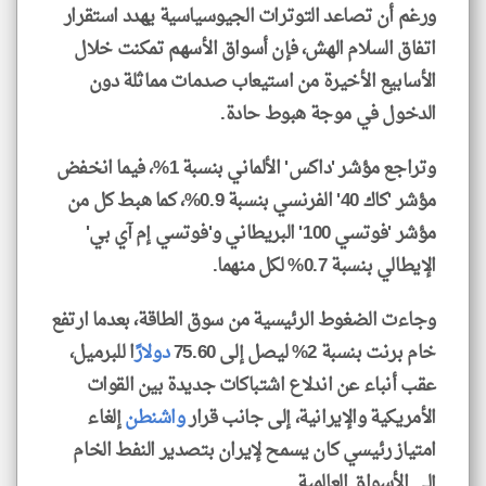
ورغم أن تصاعد التوترات الجيوسياسية يهدد استقرار
اتفاق السلام الهش، فإن أسواق الأسهم تمكنت خلال
الأسابيع الأخيرة من استيعاب صدمات مماثلة دون
الدخول في موجة هبوط حادة.
وتراجع مؤشر 'داكس' الألماني بنسبة 1%، فيما انخفض
مؤشر 'كاك 40' الفرنسي بنسبة 0.9%، كما هبط كل من
مؤشر 'فوتسي 100' البريطاني و'فوتسي إم آي بي'
الإيطالي بنسبة 0.7% لكل منهما.
وجاءت الضغوط الرئيسية من سوق الطاقة، بعدما ارتفع
خام برنت بنسبة 2% ليصل إلى 75.60
دولار
ًا للبرميل،
عقب أنباء عن اندلاع اشتباكات جديدة بين القوات
الأمريكية والإيرانية، إلى جانب قرار
واشنطن
إلغاء
امتياز رئيسي كان يسمح لإيران بتصدير النفط الخام
إلى الأسواق العالمية.