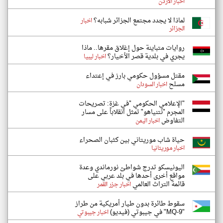
اخبار الاردن
لماذا لا يجدد مجتمع الجزائر شبابه؟
اخبار
الجزائر
روايات متباينة حول إغلاق مقرها.. ماذا
يجري في بلدية قصر الأخيار؟
اخبار ليبيا
مقتل مسؤول حكومي بارز في إعتداء
مسلح
اخبار السودان
"الإعلامي الحكومي "في غزة: تصريحات
المجرم "نتنياهو" تمثل انقلاباً على مسار
التفاوض
اخبار اليمن
حياة شاب موريتاني بين كثبان الصحراء
اخبار موريتانيا
اليونيسكو تدرج شواطئ نورماندي وعدة
مواقع أخرى أحدها في بلد عربي على
قائمة التراث العالمي
اخبار جزر القمر
سقوط طائرة بدون طيار أمريكية من طراز
"MQ-9" في جيبوتي (فيديو)
اخبار جيبوتي