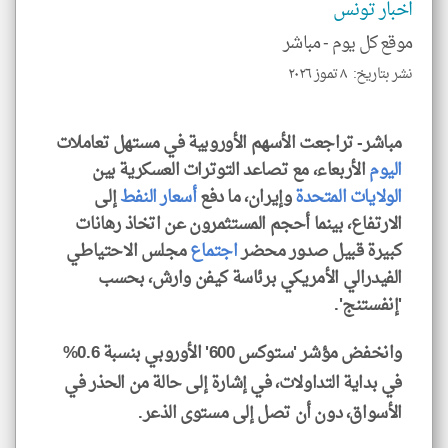
اخبار تونس
للمق
موقع كل يوم -
مباشر
نشر بتاريخ: ٨ تموز ٢٠٢٦
klyoum.com
مباشر- تراجعت الأسهم الأوروبية في مستهل تعاملات
اليوم
الأربعاء، مع تصاعد التوترات العسكرية بين
الولايات المتحدة
وإيران، ما دفع
أسعار
النفط
إلى
الارتفاع، بينما أحجم المستثمرون عن اتخاذ رهانات
كبيرة قبيل صدور محضر
اجتماع
مجلس الاحتياطي
الفيدرالي الأمريكي برئاسة كيفن وارش، بحسب
'إنفستنج'.
وانخفض مؤشر 'ستوكس 600' الأوروبي بنسبة 0.6%
في بداية التداولات، في إشارة إلى حالة من الحذر في
الأسواق، دون أن تصل إلى مستوى الذعر.