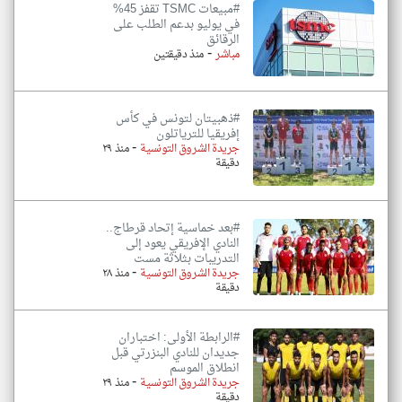
#مبيعات TSMC تقفز 45%
في يوليو بدعم الطلب على
الرقائق
-
مباشر
منذ دقيقتين
#ذهبيتان لتونس في كأس
إفريقيا للترياتلون
-
جريدة الشروق التونسية
منذ ٢٩
دقيقة
#بعد خماسية إتحاد قرطاج..
النادي الإفريقي يعود إلى
التدريبات بثلاثة مست
-
جريدة الشروق التونسية
منذ ٢٨
دقيقة
#الرابطة الأولى: اختباران
جديدان للنادي البنزرتي قبل
انطلاق الموسم
-
جريدة الشروق التونسية
منذ ٢٩
دقيقة