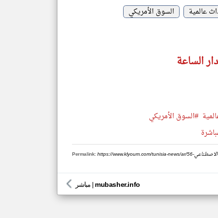
اث عالمية
السوق الأمريكي
ار الساعة
لمية
#السوق الأمريكي
باشرة
وم-بالذكا-الاصطناعي
Permalink:
mubasher.info
|
مباشر