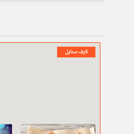
لايف ستايل