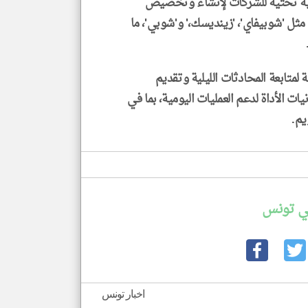
بنية تحتية للشركات لإنشاء وتخصيص
مثل 'شوبيفاي'، 'زينديسك،' و'شوبي'، ما
لمتابعة المحادثات الليلية وتقديم
 الأداة لدعم العمليات اليومية، بما في
يم.
ي تونس
اخبار تونس