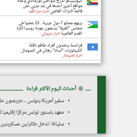
اليونيسكو تدرج شواطئ نورماندي وعدة
مواقع أخرى أحدها في بلد عربي على
قائمة التراث العالمي
اخبار جزر القمر
بينهم ممثلو 7 دول عربية.. 13 عضوا في
مجلس "الفيفا" يدعمون عودة روسيا لكرة
القدم العالمية
اخبار جيبوتي
قراصنة يتخذون أفراد طاقم ناقلة
الكيماويات "أسانا" رهائن في الصومال
اخبار الصومال
◉
أحداث اليوم الأكثر قراءة
سفير أمريكا بتونس ...حريصون على 
معهد باستور تونس مركزا إقليميا ل
سليانة: تدخل طائرتين عسكريتين