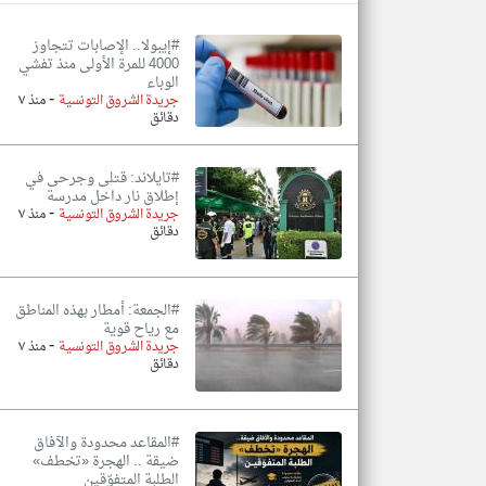
#إيبولا.. الإصابات تتجاوز
4000 للمرة الأولى منذ تفشي
الوباء
-
تعبر
جريدة الشروق التونسية
منذ ٧
المقالات
دقائق
الموجوده
هنا عن
وجهة
نظر
#تايلاند: قتلى وجرحى في
كاتبيها.
إطلاق نار داخل مدرسة
-
جريدة الشروق التونسية
منذ ٧
دقائق
#الجمعة: أمطار بهذه المناطق
مع رياح قوية
-
جريدة الشروق التونسية
منذ ٧
دقائق
#المقاعد محدودة والآفاق
ضيقة .. الهجرة «تخطف»
الطلبة المتفوّقين