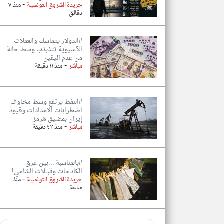
-
جريدة الشروق التونسية
منذ ٧
دقائق
#الدولار يتماسك والعملات
الآسيوية تتذبذب وسط حالة
من عدم اليقين
-
مباشر
منذ ١١ دقيقة
#النفط يرتفع وسط مخاوف
اضطرابات الإمدادات وقيود
إيران بمضيق هرمز
-
مباشر
منذ ٤٣ دقيقة
#بالمناسبة ...بين عرق
الكادحات وقبــلات الشامي!
-
جريدة الشروق التونسية
منذ
ساعة