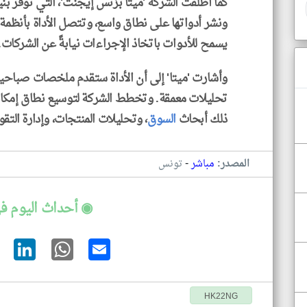
كما أطلقت الشركة 'ميتا بزنس إيجنت'، التي توفر 
ونشر أدواتها على نطاق واسع، وتتصل الأداة بأنظمة 
يسمح للأدوات باتخاذ الإجراءات نيابةً عن الشركات.
وأشارت 'ميتا' إلى أن الأداة ستقدم ملخصات صباحية 
تحليلات معمقة. وتخطط الشركة لتوسيع نطاق إمكانيات
ذلك أبحاث
السوق
، وتحليلات المنتجات، وإدارة التقو
-
المصدر:
مباشر
تونس
◉ أحداث اليوم ف
HK22NG