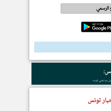
ع الرسمي
نس:
بار تونس