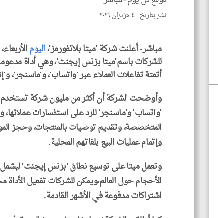
موقع كل يوم -
مباشر
نشر بتاريخ: ٤ حزيران ٢٠٢٦
مباشر- أعلنت شركة 'ميتا بلاتفورمز'،
اليوم
الأربعاء،
للشركات باسم'ميتا بزنس إيجنت'، وهي أداة مدعومة 
أتمتة تفاعلات العملاء عبر 'واتساب'، و'ماسنجر'، و'إ
وأوضحت الشركة أن أكثر من مليون شركة تستخدم با
'واتساب' و'ماسنجر' للرد على استفسارات عملائها، وت
المتخصصة، وتقديم توصيات بالمنتجات، وحجز الموا
وإتمام عمليات البيع بلغاتهم المحلية.
وتعمل ميتا على توسيع نطاق 'بزنس إيجنت' ليشمل '
الأحجام حول العالم،ويمكن للشركات تفعيل الأداة مج
اشتراكات مدفوعة في الأشهر القادمة.