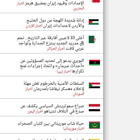
الإمدادات وقيود إيران بمضيق هرمز
اخبار
البحرين
إدانة شديدة اللهجة من دول الخليج
والأردن لاعتداءات إيران
اخبار الاردن
أغلى 10 لاعبين أفارقة عبر التاريخ.. نجم
ريال مدريد الجديد ينتزع الصدارة وتواجد
عربي لافت
اخبار الجزائر
النويري يدعو إلى تحديد المسؤولين عن
«أحداث صرمان» واتخاذ إجراءات لمنع
تكرارها
اخبار ليبيا
السلطات الأمنية بالخرطوم تعلن مهلة
لإخلاء معسكر نيفاشا بأمدرمان
اخبار
السودان
صراع سموتريتش السياسي يكشف عن
صدع في ائتلاف نتنياهو
اخبار اليمن
حياة شاب موريتاني بين كثبان الصحراء
اخبار موريتانيا