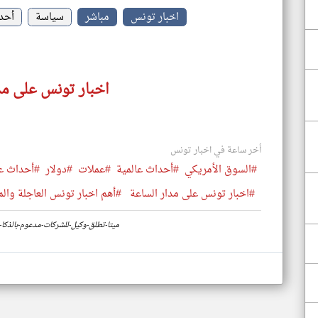
اخبار تونس
مباشر
سياسة
أحد
اخبار تونس على مد
أخر ساعة في اخبار تونس
#السوق الأمريكي
#أحداث عالمية
#عملات
#دولار
#أحداث عا
#اخبار تونس على مدار الساعة
#أهم اخبار تونس العاجلة والم
https://www.klyoum.com/tunisia-news/ar/56-ميتا-تطلق-وكيل-للشركات-مدع