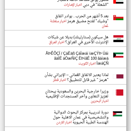
"الشعلة" في دبي
اخبار الإمارات
بعد 5 أشهر من الحرب.. بوادر اتفاق
"وشيك" لفتح مضيق هرمز
اخبار سلطنة
عُمان
هل سيكون (ستارلينك) بديلا عن شبكات
الإنترنت الأخرى في العراق؟
اخبار العراق
ÅÞÊÕÇÏ / ÇáÈäß ÇáÏæáí íæÇÝÞ Úáì
ãäÍÉ áÓæÑíÇ ÈÞíãÉ 100 ãáíæä
ÏæáÇÑ
اخبار الكويت
لماذا يعتبر الاتفاق العُماني – الإيراني بشأن
"هرمز " غير قابل للتطبيق؟
اخبار قطر
وزيرا خارجية البحرين والسعودية يبحثان
تعزيز التعاون وآخر المستجدات الإقليمية
اخبار البحرين
دورة تدريبية بمركز البحوث الدوائية
والتشخيصية في عمان الاهلية حول
الهندسة الطبية الحيوية
اخبار الاردن