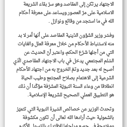
الاجتهاد يرتكن إلى المقاصد وهو سرّ بقاء الشريعة
الاسلامية على مرّ العصور ويساعد على معرفة أحكام
الله في ما استجد من وقائع ونوازل .
وفسّر وزير الشؤون الدّينية المقاصد على أنها أمر لا بد
منه لاستنباط الأحكام من خلال معرفة العلل والغايات
التي من أجلها شرّع الحكم، واعتبر أنّ الحديث عن
السّلم المجتمعي يدخل في باب الاجتهاد المقاصدي الّذي
أصبح له بعد جديد وتمّ الخروج به من اجتهاد الأحكام
الشرعية إلى الاهتمام بصلاح المجتمع وطيب الحياة
انطلاقا من وعاء السنة النبويّة المشرّفة مؤكّدا أن ذلك
هو التطبيق العملي الصحيح للشريعة الإسلامية.
وتحدث الوزير عن خصائص السّيرة النبوية التي تتميّز
بالشمولية حيث أرادها الله تعالى أن تكون مكشوفة
ومفتوحة في جميع مراحلها للاقتداء بالرّسول الأكرم