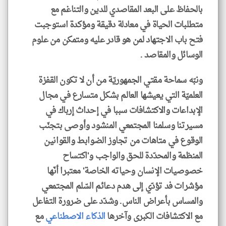
بالحفاظ على البعد المقاصدي للدين والتناغم مع
متطلبات الحياة في معادلة دقيقة ومؤكدة استوجبت
فتح باب الاجتهاد لمن هو قادر عليه ومتمكن من علوم
الوسائل والمقاصد .
ونبّه سماحة مقتي الجمهوريّة من أن لا تكون القفزة
العلميّة التي يعيشها العالم بشكل متسارع في مجال
الإبداعات والاكتشافات سببا في إحداث إرباك في
مسيرتنا وسلمنا المجتمعي المنشود وأوصى بتجنّب
الوقوع في متاهات من تجاوز الضوابط والقوانين
المنظمة والمحدّدة للحق والواجب و'اكتساح
خصوصيات الإنسان وحياته الخاصة' معتبرا أنّها
مؤشرات فد تؤدّي إلى هدم دعائم السّلم المجتمعي
والمساس بأعراض الناس. وشدّد على ضرورة التفاعل
مع الاكتشافات الكبرى وآخرها
الذكاء الاصطناعي
مع