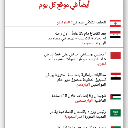
أيضاً في موقع كل يوم
الحلف الثلاثي ضد مَن؟
اخبار لبنان
بعد انقطاع دام 15 عاماً.. أول رحلة
لـ«الجزيرة الكويتية» تهبط في مطار دير
الزور
اخبار سوريا
"مجلس بوعياش" يدخل على خط تعرض
شاب لتهديد من فرد القوات العمومية
اخبار
المغرب
مطالبات برلمانية بمحاسبة المتورطين في
تسجيل خطوط محمول دون علم
المواطنين
اخبار مصر
شهيدان و6 إصابات خلال الـ24 ساعة
الماضية
اخبار فلسطين
رئيس وزراء باكستان الإسلامية يغادر
المدينة المنورة
اخبار السعودية
مصور يوثّق مشاهد حالمة لأشجار