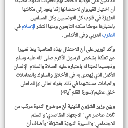
القائمين على الولاية لاحتضانهم فعاليات الندوة، مضيفا
أن اختيار القيروان لاحتضانها إنّما يعود إلى مكانتها
العزيزة في قلوب كل التونسيين وكل المسلمين
باعتبارها موطنا سكنه التابعون ومنها انتشر
الإسلام
في
المغرب
العربي وفي الأندلس.
وأكد الوزير على أنّ الاحتفال بهذه المناسبة يعدّ تعبيرا
عن تعلّقنا بشخص الرسول الأكرم صلى الله عليه وسلم
وتجسيما لحبّنا له باعتباره عليه الصلاة والسلام الإنسان
الأكمل الذي يُهتدى به في الأخلاق والسلوك والمعاملات
والعبادات مستشهدا في ذلك بقوله تعالى 'وإنك لعلى
خلق عظيم'(سورة القلم آية4)
وبيّن وزير الشؤون الدّينية أنّ موضوع الندوة مركّب من
ثلاث عناصر هي ' الاجتهاد المقاصدي' و'السلم
الاجتماعي' و'السيرة النبويّة المشرّفة' وأضاف أنّ