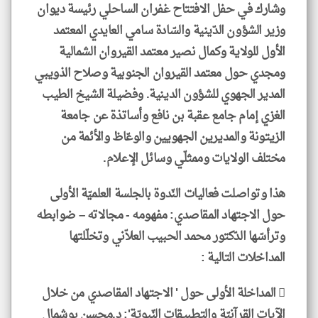
وشارك في حفل الافتتاح غفران الساحلي رئيسة ديوان
وزير الشؤون الدّينية والسّادة سامي العايدي المعتمد
الأول للولاية وكمال نصير معتمد القيروان الشمالية
ومجدي حول معتمد القيروان الجنوبية وصلاح الذويبي
المدير الجهوي للشؤون الدينية. وفضيلة الشيخ الطيب
الغزي إمام جامع عقبة بن نافع وأساتذة عن جامعة
الزيتونة والمديرين الجهويين والوعّاظ والأئمة من
مختلف الولايات وممثلّي وسائل الإعلام.
هذا وتواصلت فعاليات النّدوة بالجلسة العلميّة الأولى
حول الاجتهاد المقاصدي: مفهومه - مجالاته – ضوابطه
وترأسّها الدّكتور محمد الحبيب العلاّني وتخلّلتها
المداخلات التالية :
 المداخلة الأولى حول ' الاجتهاد المقاصدي من خلال
الآيات القرآنيّة والتطبيقات النّبويّة': د.محسن بوشمال