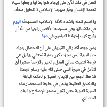
العمل في ذات الآن على إيجاد ضوابط لها وجعلها سبيلا
لخدمة الإنسان وفق منهجنا الإسلامي لا للحلول محلّه.
واختتم كلمته بالدّعاء للأمّة الإسلامية المستهدفة
اليوم
في مقدّساتها وفي مسجدها الأقصى راجيا من اللّه أن
يفرّج كرب إخواننا الميامين في
غزة
.
ومن جهته أكد والي القيروان على أنّ الاحتفال بمولد
خير البرية ليس مجرّد ذكرى زمنية نحتفي بها بل هي
فرصة لتثبيت معاني العدل والخير والرّحمة معتبرا أنّ
التأمل في سيرة النبي صلى الله عليه وسلم تجعلنا
نلاحظ الجمع بين الإيمان العميق والحكمة البالغة
والاخلاق العظيمة ونحن في حاجة لاستحضار هذه
السيرة النبوية حتى تكون مصدرا للإصلاح والبناء
الحضاري.