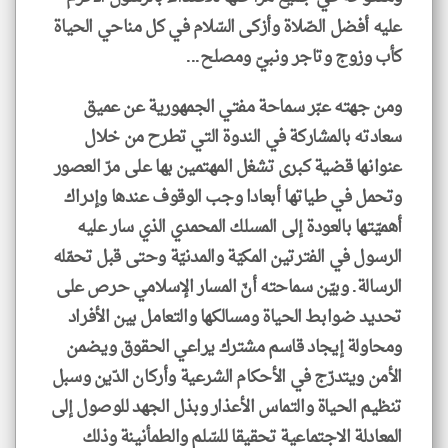
عليه أفضل الصّلاة وأزكى السّلام في كل مناحي الحياة
كأب وزوج وتاجر ونبيّ ومصلح...
ومن جهته عبّر سماحة مفتي الجمهورية عن عميق
سعادته بالمشاركة في الندوة التي تطرح من خلال
عنوانها قضية كبرى تشغل المهتمين بها على مرّ العصور
وتحمل في طياتها أبعادا وجب الوقوف عندها وإدراك
أهميّتها بالعودة إلى المسلك المحمدي الذي سار عليه
الرسول في الفترتين المكيّة والمدنيّة وحتى قبل تحمّله
الرسالة. وبيّن سماحته أنّ المسار الإسلامي حرص على
تحديد ضوابط الحياة ومسالكها والتعامل بين الأفراد
ومحاولة إيجاد قاسم مشترك يراعي الحقوق ويضمن
الأمن ويتدرّج في الأحكام الشرعية وأركان الدّين وسبل
تنظيم الحياة والتماس الأعذار وبذل الجهد للوصول إلى
المعادلة الاجتماعية تحقيقا للسّلم والطمأنينة وذلك