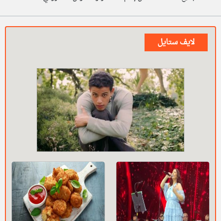
لايف ستايل