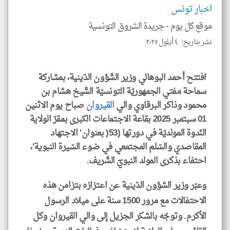
و
اخبار تونس
العن
الا
للمق
موقع كل يوم -
جريدة الشروق التونسية
نشر بتاريخ: ٤ أيلول ٢٠٢٥
افتتح أحمد البوهالي وزير الشّؤون الدّينية، بمشاركة
klyoum.com
سماحة مفتي الجمهوريّة التونسيّة الشّيخ هشام بن
محمود وذاكر البرقاوي والي
القيروان
صباح يوم الاثنين
01 سبتمبر 2025 بقاعة الاجتماعات الكبرى بمقرّ الولاية
النّدوة المولديّة في دورتها (53( بعنوان' الاجتهاد
المقاصدي والسّلم المجتمعي في ضوء السّيرة النبوية'،
احتفاء بذكرى المولد النبويّ الشّريف.
وعبّر وزير الشؤون الدّينية عن اعتزازه بتزامن هذه
الاحتفالات مع مرور 1500 سنة على ميلاد الرسول
الأكرم. وتوجّه بالشكر الجزيل إلى والي القيروان وكل