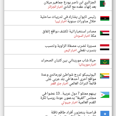
الجزائري ابن ناصر يودع جماهير ميلان
بعد إنهاء عقده مع النادي
اخبار الجزائر
رئيس تايوان يشارك في تدريبات ساحلية
خلال مناورات سنوية
اخبار ليبيا
مصادر استخباراتية تكشف دواقع إتفاق
مكة
اخبار السودان
مسيّرة تضرب مصفاة الزاوية وتتسبب
بتسرب نفطي
اخبار اليمن
حياة شاب موريتاني بين كثبان الصحراء
اخبار موريتانيا
اليونيسكو تدرج شواطئ نورماندي وعدة
مواقع أخرى أحدها في بلد عربي على
قائمة التراث العالمي
اخبار جزر القمر
بينهم ممثلو 7 دول عربية.. 13 عضوا في
مجلس "الفيفا" يدعمون عودة روسيا لكرة
القدم العالمية
اخبار جيبوتي
قراصنة يتخذون أفراد طاقم ناقلة