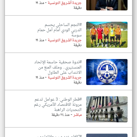
-
جريدة الشروق التونسية
منذ ١٩
دقيقة
#النجم الساحلي يحسم
الدربي الودي أمام أمل حمام
سوسة
-
جريدة الشروق التونسية
منذ ١٩
دقيقة
#ندوة صحفية حاسمة للإتحاد
المنستيري.. وملف المنع من
الانتداب على الطاول
-
جريدة الشروق التونسية
منذ ١٩
دقيقة
#قطر الوطني: 3 عوامل تدعم
مرونة الاقتصاد الأمريكي رغم
التحديات الراهنة
-
مباشر
منذ ٢٤ دقيقة
#''إلغاء عدد من رحلاتها دون