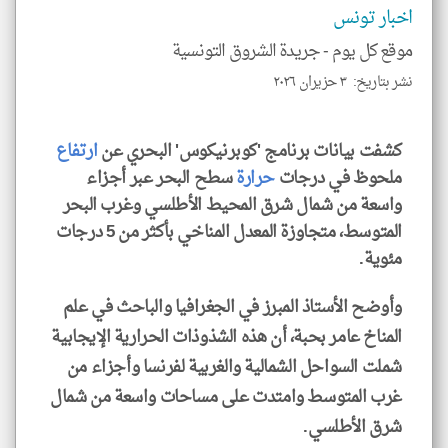
الا
اخبار تونس
للمق
موقع كل يوم -
جريدة الشروق التونسية
نشر بتاريخ: ٣ حزيران ٢٠٢٦
klyoum.com
كشفت بيانات برنامج 'كوبرنيكوس' البحري عن
ارتفاع
ملحوظ في درجات
حرارة
سطح البحر عبر أجزاء
واسعة من شمال شرق المحيط الأطلسي وغرب البحر
المتوسط، متجاوزة المعدل المناخي بأكثر من 5 درجات
مئوية.
وأوضح الأستاذ المبرز في الجغرافيا والباحث في علم
المناخ عامر بحبة، أن هذه الشذوذات الحرارية الإيجابية
شملت السواحل الشمالية والغربية لفرنسا وأجزاء من
غرب المتوسط وامتدت على مساحات واسعة من شمال
شرق الأطلسي.