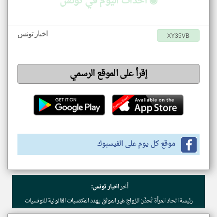
◉ أحداث اليوم في تونس
اخبار تونس
XY35VB
إقرأ على الموقع الرسمي
موقع كل يوم على الفيسبوك
أخر
اخبار تونس:
رئيسة اتحاد المرأة تُحذّر: الزواج غير الموثق يهدد المكتسبات القانونية للتونسيات