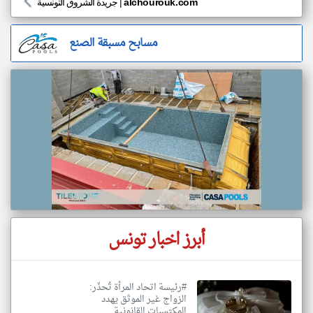
alchourouk.com
|
جريدة الشروق التونسية
مسابح مسبقة الصنع
أبرز اخبار تونس
#رئيسة اتحاد المرأة تُحذّر:
الزواج غير الموثق يهدد
المكتسبات القانونية