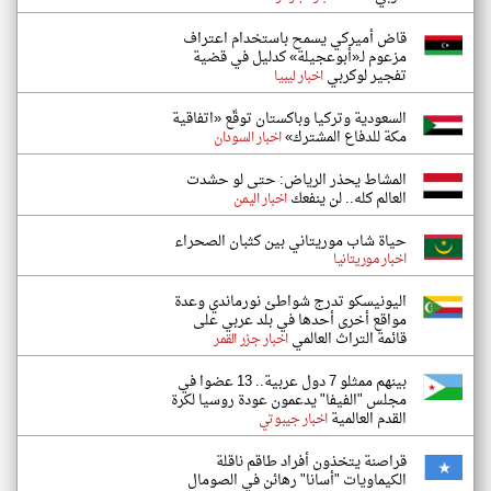
قاض أميركي يسمح باستخدام اعتراف
مزعوم لـ«أبوعجيلة» كدليل في قضية
تفجير لوكربي
اخبار ليبيا
السعودية وتركيا وباكستان توقّع «اتفاقية
مكة للدفاع المشترك»
اخبار السودان
المشاط يحذر الرياض: حتى لو حشدت
العالم كله.. لن ينفعك
اخبار اليمن
حياة شاب موريتاني بين كثبان الصحراء
اخبار موريتانيا
اليونيسكو تدرج شواطئ نورماندي وعدة
مواقع أخرى أحدها في بلد عربي على
قائمة التراث العالمي
اخبار جزر القمر
بينهم ممثلو 7 دول عربية.. 13 عضوا في
مجلس "الفيفا" يدعمون عودة روسيا لكرة
القدم العالمية
اخبار جيبوتي
قراصنة يتخذون أفراد طاقم ناقلة
الكيماويات "أسانا" رهائن في الصومال