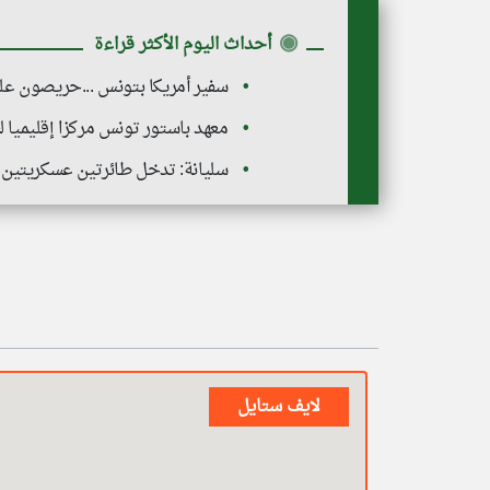
◉
أحداث اليوم الأكثر قراءة
سفير أمريكا بتونس ...حريصون على 
معهد باستور تونس مركزا إقليميا ل
سليانة: تدخل طائرتين عسكريتين
لايف ستايل