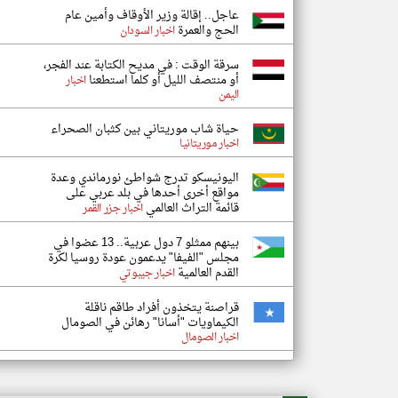
عاجل.. إقالة وزير الأوقاف وأمين عام
الحج والعمرة
اخبار السودان
سرقة الوقت : في مديح الكتابة عند الفجر،
أو منتصف الليل أو كلما استطعنا
اخبار
اليمن
حياة شاب موريتاني بين كثبان الصحراء
اخبار موريتانيا
اليونيسكو تدرج شواطئ نورماندي وعدة
مواقع أخرى أحدها في بلد عربي على
قائمة التراث العالمي
اخبار جزر القمر
بينهم ممثلو 7 دول عربية.. 13 عضوا في
مجلس "الفيفا" يدعمون عودة روسيا لكرة
القدم العالمية
اخبار جيبوتي
قراصنة يتخذون أفراد طاقم ناقلة
الكيماويات "أسانا" رهائن في الصومال
اخبار الصومال