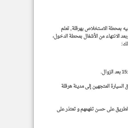
المق
تحم
إسم
الم
و
العن
الا
جيه بمحطة الاستخلاص بهرقلة, تعلم
للمق
وبعد الانتهاء من الأشغال بمحطة الدخول،
لك:
klyoum.com
 السيارة المتجهين إلى مدينة هرقلة
الطريق على حسن تفهمهم و تعتذر على