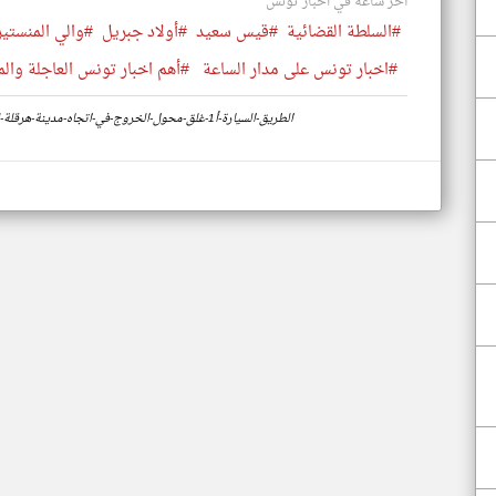
أخر ساعة في اخبار تونس
#السلطة القضائية
#قيس سعيد
#أولاد جبريل
#والي المنستير
#اخبار تونس على مدار الساعة
#أهم اخبار تونس العاجلة والم
https://www.klyoum.com/tunisia-news/ar/21-الطريق-السيارة-أ1-غلق-محول-الخروج-في-اتجاه-مدينة-هرقلة-لمدة-يومين