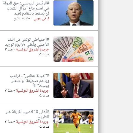
#الرئيس التونسي: حق الدولة
في استرجاع أموال الشعب
لن يسقط بالتقادم (فيد
-
ار تي عربي
منذ ساعتين
#احتياطي تونس من النقد
الأجنبي يغطي 97 يوم توريد
-
جريدة الشروق التونسية
منذ ٣
ساعات
#"خيانة عظمى".. ترامب
يهاجم صحيفة "واشنطن
بوست" الأ
-
جريدة الشروق التونسية
منذ ٣
ساعات
#أغلى 10 لاعبين أفارقة عبر
التاريخ
-
جريدة الشروق التونسية
منذ ٣
ساعات