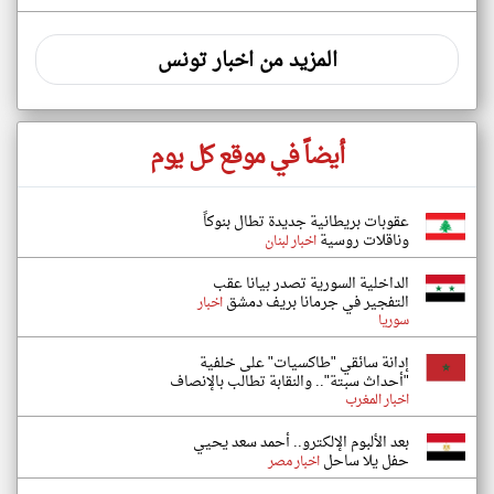
المزيد من اخبار تونس
أيضاً في موقع كل يوم
عقوبات بريطانية جديدة تطال بنوكاً
وناقلات روسية
اخبار لبنان
الداخلية السورية تصدر بيانا عقب
التفجير في جرمانا بريف دمشق
اخبار
سوريا
إدانة سائقي "طاكسيات" على خلفية
"أحداث سبتة".. والنقابة تطالب بالإنصاف
اخبار المغرب
بعد الألبوم الإلكترو.. أحمد سعد يحيي
حفل يلا ساحل
اخبار مصر