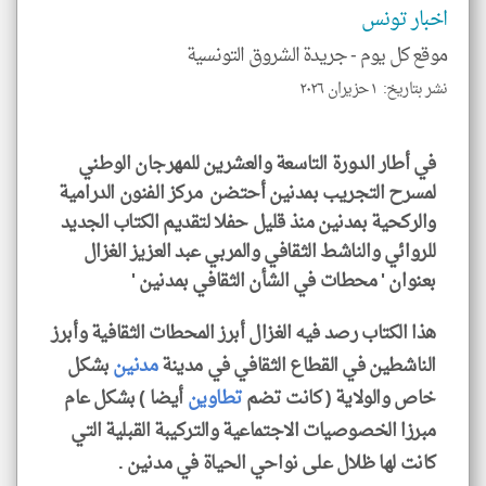
الا
اخبار تونس
للمق
موقع كل يوم -
جريدة الشروق التونسية
نشر بتاريخ: ١ حزيران ٢٠٢٦
klyoum.com
في أطار الدورة التاسعة والعشرين للمهرجان الوطني
لمسرح التجريب بمدنين أحتضن مركز الفنون الدرامية
والركحية بمدنين منذ قليل حفلا لتقديم الكتاب الجديد
للروائي والناشط الثقافي والمربي عبد العزيز الغزال
بعنوان ' محطات في الشأن الثقافي بمدنين '
هذا الكتاب رصد فيه الغزال أبرز المحطات الثقافية وأبرز
الناشطين في القطاع الثقافي في مدينة
مدنين
بشكل
خاص والولاية ( كانت تضم
تطاوين
أيضا ) بشكل عام
مبرزا الخصوصيات الاجتماعية والتركيبة القبلية التي
كانت لها ظلال على نواحي الحياة في مدنين .