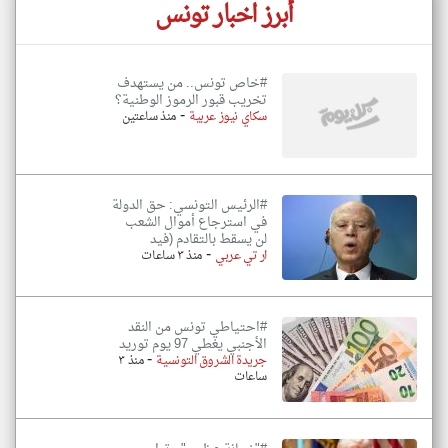
أبرز اخبار تونس
#خاص تونس.. من يستهدف
تخريب قبور الرموز الوطنية؟
-
سكاي نيوز عربية
منذ ساعتين
#الرئيس التونسي: حق الدولة
في استرجاع أموال الشعب
لن يسقط بالتقادم (فيد
-
ار تي عربي
منذ ٣ ساعات
#احتياطي تونس من النقد
الأجنبي يغطي 97 يوم توريد
-
جريدة الشروق التونسية
منذ ٣
ساعات