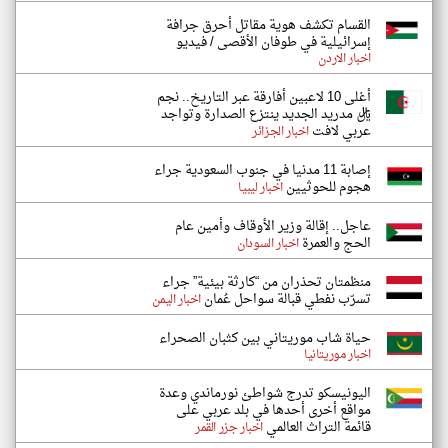
القسام تكشف هوية مقاتل أحرق جرافة
إسرائيلية في طوفان الأقصى / فيديو
اخبار الاردن
أغلى 10 لاعبين أفارقة عبر التاريخ.. نجم
ريال مدريد الجديد ينتزع الصدارة وتواجد
عربي لافت
اخبار الجزائر
إصابة 11 مدنيا في جنوب السعودية جراء
هجوم للحوثيين
اخبار ليبيا
عاجل.. إقالة وزير الأوقاف وأمين عام
الحج والعمرة
اخبار السودان
منظمتان تحذران من “كارثة بيئية” جراء
تسرّب نفطي قبالة سواحل عُمان
اخبار اليمن
حياة شاب موريتاني بين كثبان الصحراء
اخبار موريتانيا
اليونيسكو تدرج شواطئ نورماندي وعدة
مواقع أخرى أحدها في بلد عربي على
قائمة التراث العالمي
اخبار جزر القمر