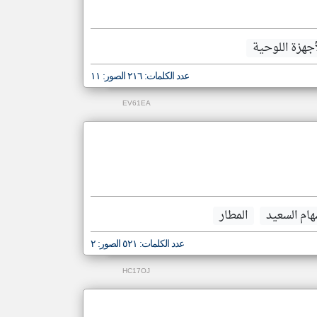
أجهزة اللوحية
عدد الكلمات: ٢١٦ الصور: ١١
EV61EA
ام السعيد
المطار
عدد الكلمات: ٥٢١ الصور: ٢
HC17OJ