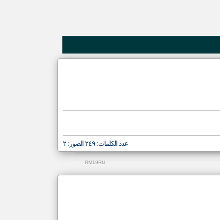
klyoum.com
عدد الكلمات: ٢٤٩ الصور: ٢
RM19RU