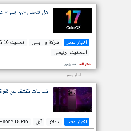
هل تتخلى «ون بلس» عن وا
اخبار مصر
شركة ون بلس
تحديث OxygenOS 16
التحديث الرئيسي
صدى البلد
منذ يومين
اخبار مصر
تسريبات تكشف عن قفزة في سعر هاتف ne 18 Pro
اخبار مصر
دولار
آبل
iPhone 18 Pro