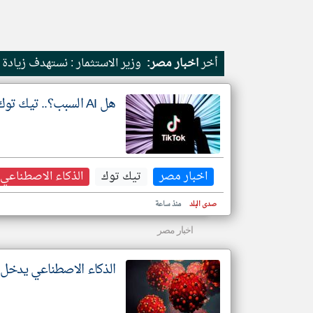
أخر
اخبار مصر:
وزير الاستثمار : نستهدف زيادة
تعبر
المقالات
الموجوده
هنا عن
وجهة
هل AI السبب؟.. تيك توك تسرح 250 موظفا وتغلق أحد مكاتبها في الولايات المتحدة
نظر
كاتبيها.
اخبار مصر
تيك توك
الذكاء الاصطناعي
صدى البلد
منذ ساعة
اخبار مصر
الذكاء الاصطناعي يدخل ع