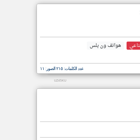
ناعي
هواتف ون بلس
عدد الكلمات: ٢١٥ الصور: ١١
UZ45KU