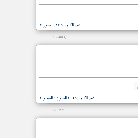
عدد الكلمات: ٥٨٧ الصور: ٢
GG36EQ
عدد الكلمات: ١٠٦ الصور: ١ الفيديو: ١
SA36XL