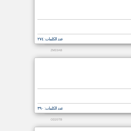
عدد الكلمات: ٢٧٤
ZM33AB
عدد الكلمات: ٣٩٠
OD20TB