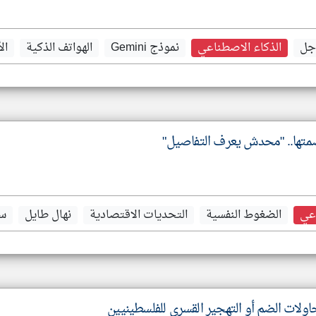
جل
الذكاء الاصطناعي
نموذج Gemini
الهواتف الذكية
ال
متها.. "محدش يعرف التفاصيل"
اعي
الضغوط النفسية
التحديات الاقتصادية
نهال طايل
سه
لات الضم أو التهجير القسري للفلسطينيين