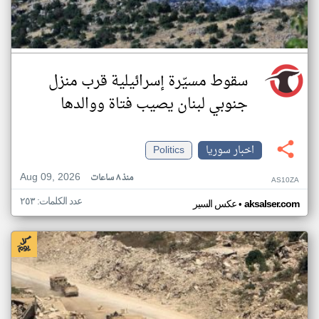
سقوط مسيّرة إسرائيلية قرب منزل
جنوبي لبنان يصيب فتاة ووالدها
اخبار سوريا
Politics
Aug 09, 2026
منذ ٨ ساعات
AS10ZA
عدد الكلمات: ٢٥٣
•
aksalser.com
عكس السير