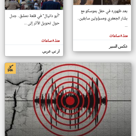
بعد ظهوره في حفل بموسكو مع
"أبو دانيال" في قلعة دمشق.. جدل
بشار الجعفري ومسؤولين سابقين..
klyoum.com
تغيير الدولة
حول تحويل الأثر إلى ...
...
تعبر
مصادر الأخبار من سوريا
المقالات
الموجوده
منذ ٨ ساعات
اخبار سوريا على مدار الساعة
هنا عن
منذ ٨ ساعات
وجهة
نظر
أهم اخبار سوريا العاجلة والمباشرة
عكس السير
كاتبيها.
ار تي عربي