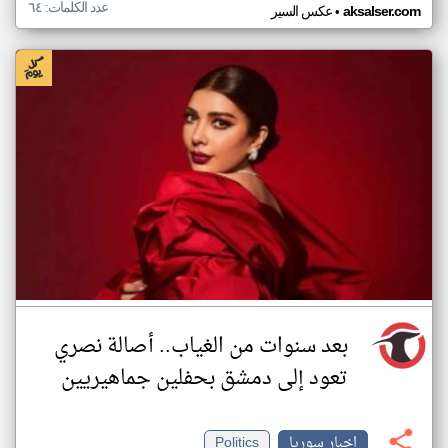
عدد الكلمات: ٦٤
•
aksalser.com
عكس السير
بعد سنوات من الغياب.. أصالة نصري
تعود إلى دمشق بحفلين جماهيريين
اخبار سوريا
Politics