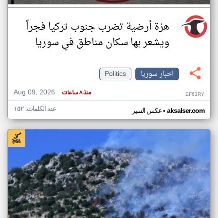
هزة أرضية تضرب جنوب تركيا فجراً
ويشعر بها سكان مناطق في سوريا
اخبار سوريا
Politics
Aug 09, 2026
منذ ٨ ساعات
EF63RY
عدد الكلمات: ١٥٢
•
aksalser.com
عكس السير