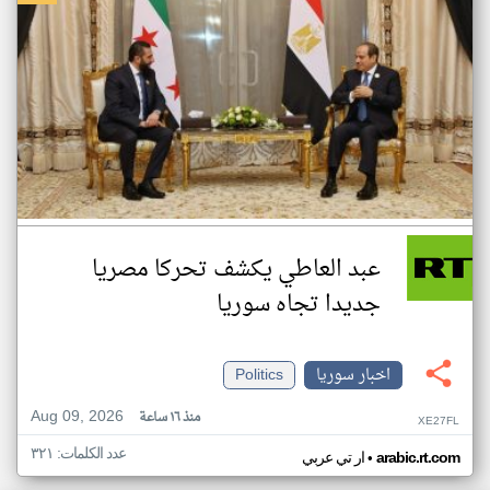
عبد العاطي يكشف تحركا مصريا
جديدا تجاه سوريا
اخبار سوريا
Politics
Aug 09, 2026
منذ ١٦ ساعة
XE27FL
عدد الكلمات: ٣٢١
•
arabic.rt.com
ار تي عربي