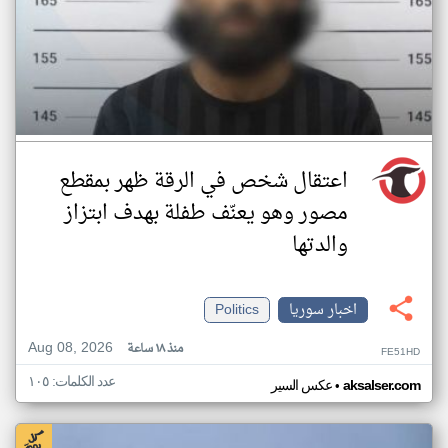
اعتقال شخص في الرقة ظهر بمقطع
مصور وهو يعنّف طفلة بهدف ابتزاز
والدتها
اخبار سوريا
Politics
Aug 08, 2026
منذ ١٨ ساعة
FE51HD
عدد الكلمات: ١٠٥
•
aksalser.com
عكس السير