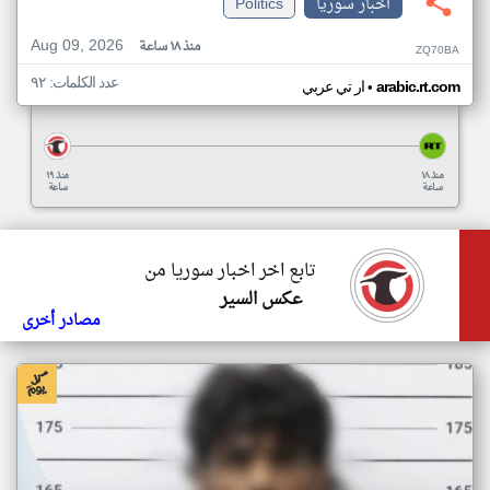
اخبار سوريا
Politics
Aug 09, 2026
منذ ١٨ ساعة
ZQ70BA
عدد الكلمات: ٩٢
•
arabic.rt.com
ار تي عربي
منذ ١٨
منذ ١٩
ساعة
ساعة
تابع اخر اخبار سوريا من
عكس السير
مصادر أخرى