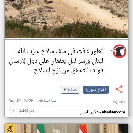
تطور لافت في ملف سلاح حزب الله..
لبنان وإسرائيل يتفقان على دول لإرسال
قوات للتحقق من نزع السلاح
اخبار سوريا
Politics
Aug 09, 2026
منذ ٨ ساعات
MQ22DJ
عدد الكلمات: ٣٥٢
•
aksalser.com
عكس السير