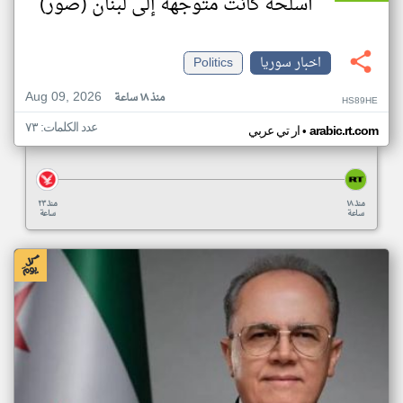
أسلحة كانت متوجهة إلى لبنان (صور)
اخبار سوريا
Politics
Aug 09, 2026
منذ ١٨ ساعة
HS89HE
عدد الكلمات: ٧٣
•
arabic.rt.com
ار تي عربي
منذ ١٨
منذ ٢٣
ساعة
ساعة