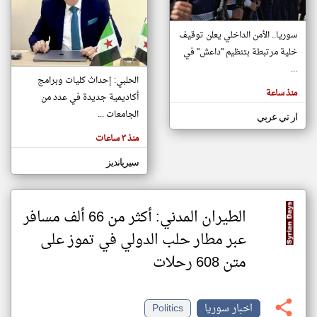
سوريا.. الأمن الداخلي يعلن توقيف
klyoum.com
تغيير الدولة
خلية مرتبطة بتنظيم "داعش" في
تعبر
مصادر الأخبار من سوريا
...
المقالات
الحلبي: إحداث كليات وبرامج
الموجوده
اخبار سوريا على مدار الساعة
هنا عن
منذ ساعة
أكاديمية جديدة في عدد من
وجهة
نظر
أهم اخبار سوريا العاجلة والمباشرة
الجامعات ...
كاتبيها.
ار تي عربي
منذ ٣ ساعات
سيريانديز
الطيران المدني: أكثر من 66 ألف مسافر
عبر مطار حلب الدولي في تموز ‏على
متن 608 رحلات
اخبار سوريا
Politics