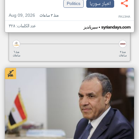
اخبار سوريا
Politics
Aug 09, 2026
منذ ٣ ساعات
FA13HA
عدد الكلمات: ٣٢٨
•
syriandays.com
سيريانديز
منذ ٣
منذ ٦
ساعات
ساعات