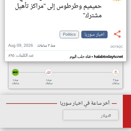
حميميم وطرطوس إلى "مراكز تأهيل
مشترك"
اخبار سوريا
Politics
Aug 09, 2026
منذ ٣ ساعات
DO78QC
عدد الكلمات: ٨٩٥
•
halabtodaytv.net
قناة حلب اليوم
منذ ٣
منذ ٤
منذ ٥
ساعات
ساعات
ساعات
أخر ساعة في اخبار سوريا
#دولار