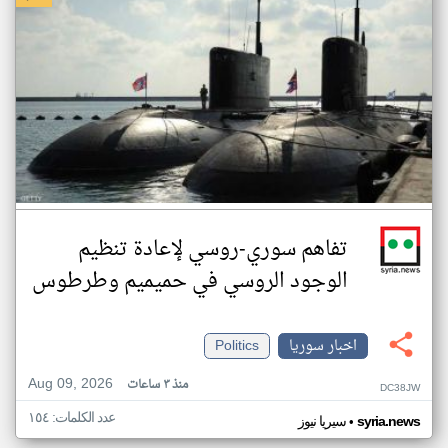
تفاهم سوري-روسي لإعادة تنظيم
الوجود الروسي في حميميم وطرطوس
اخبار سوريا
Politics
Aug 09, 2026
منذ ٣ ساعات
DC38JW
عدد الكلمات: ١٥٤
•
syria.news
سيريا نيوز