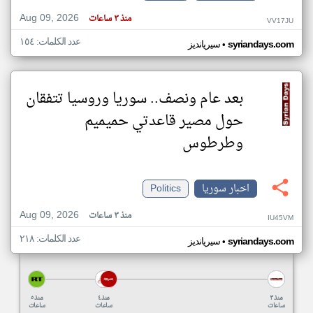
Aug 09, 2026
منذ ٣ ساعات
VV17JU
عدد الكلمات: ١٥٤
•
syriandays.com
سيريانديز
بعد عام ونصف.. سوريا وروسيا تتفقان
حول مصير قاعدتي حميميم
وطرطوس
اخبار سوريا
Politics
Aug 09, 2026
منذ ٣ ساعات
IU45VM
عدد الكلمات: ٢١٨
•
syriandays.com
سيريانديز
منذ ٣
منذ ٤
منذ ٥
ساعات
ساعات
ساعات