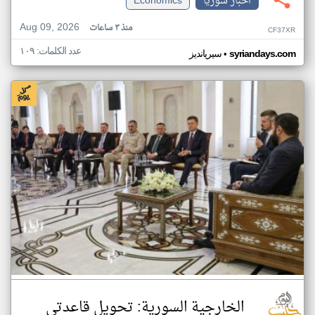
اخبار سوريا
Economics
Aug 09, 2026
منذ ٣ ساعات
CF37XR
عدد الكلمات: ١٠٩
•
syriandays.com
سيريانديز
الخارجية السورية: تحويل قاعدتي