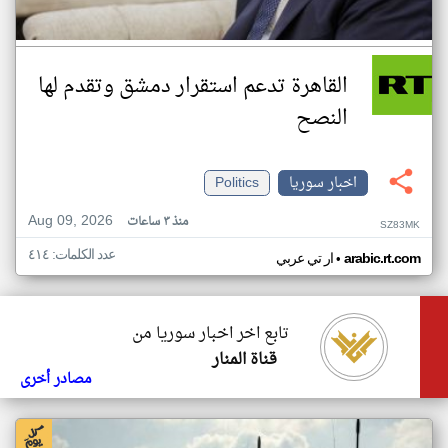
القاهرة تدعم استقرار دمشق وتقدم لها
النصح
اخبار سوريا
Politics
Aug 09, 2026
منذ ٣ ساعات
SZ83MK
عدد الكلمات: ٤١٤
•
arabic.rt.com
ار تي عربي
تابع اخر اخبار سوريا من
قناة المنار
مصادر أخرى