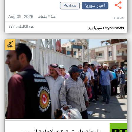
اخبار سوريا
Politics
Aug 09, 2026
منذ ٣ ساعات
HF11CX
عدد الكلمات: ١٧٢
•
syria.news
سيريا نيوز