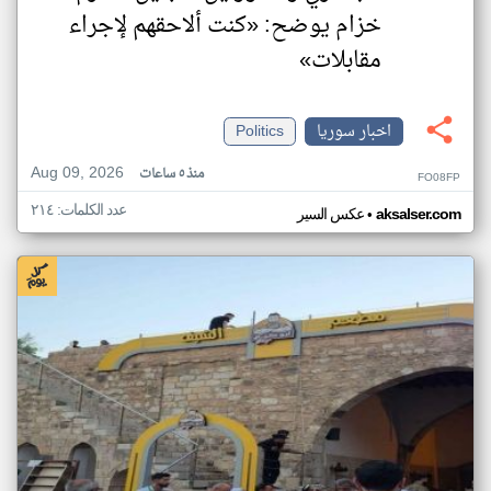
خزام يوضح: «كنت ألاحقهم لإجراء
مقابلات»
اخبار سوريا
Politics
Aug 09, 2026
منذ ٥ ساعات
FO08FP
عدد الكلمات: ٢١٤
•
aksalser.com
عكس السير