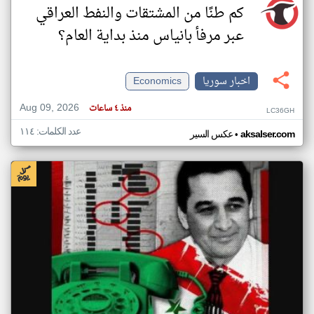
كم طنًا من المشتقات والنفط العراقي
عبر مرفأ بانياس منذ بداية العام؟
اخبار سوريا
Economics
Aug 09, 2026
منذ ٤ ساعات
LC36GH
عدد الكلمات: ١١٤
•
aksalser.com
عكس السير