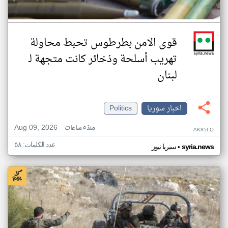
قوى الامن بطرطوس تحبط محاولة
تهريب أسلحة وذخائر كانت ‏متجهة لـ
لبنان
اخبار سوريا
Politics
Aug 09, 2026
منذ ٥ ساعات
AK85LQ
عدد الكلمات: ٥٨
•
syria.news
سيريا نيوز