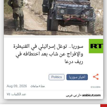
سوريا.. توغل إسرائيلي في القنيطرة
والإفراج عن شاب بعد اختطافه في
ريف درعا
اخبار سوريا
Politics
Aug 09, 2026
منذ ٥ ساعات
ES10BN
عدد الكلمات: ٧٥
•
arabic.rt.com
ار تي عربي