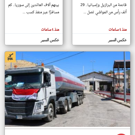
قادمة من البرازيل وإسبانيا.. 29
بينهم آلاف العائدين إلى سوريا.. كم
ألف رأس من المواشي تصل ...
مسافرًا عبر منفذ كسب ...
klyoum.com
تغيير الدولة
تعبر
مصادر الأخبار من سوريا
منذ ٤ ساعات
منذ ٤ ساعات
المقالات
الموجوده
اخبار سوريا على مدار الساعة
هنا عن
عكس السير
عكس السير
وجهة
نظر
أهم اخبار سوريا العاجلة والمباشرة
كاتبيها.