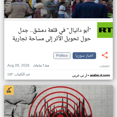
"أبو دانيال" في قلعة دمشق.. جدل
حول تحويل الأثر إلى مساحة تجارية
اخبار سوريا
Politics
Aug 09, 2026
منذ ٦ ساعات
LH56RT
عدد الكلمات: ٤٥٣
•
arabic.rt.com
ار تي عربي