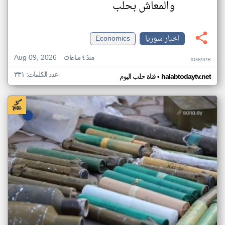
والمعاش بحلب
اخبار سوريا
Economics
Aug 09, 2026
منذ ٤ ساعات
XG89PB
عدد الكلمات: ٣٣١
•
halabtodaytv.net
قناة حلب اليوم