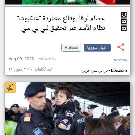
حسام لوقا: وقائع مطاردة "عنكبوت"
نظام الأسد عبر تحقيق لبي بي سي
اخبار سوريا
Politics
Aug 09, 2026
منذ ٤ ساعات
NC53MM
عدد الكلمات: ٢٠٩٠ الصور: ١١
•
bbc.com
بي بي سي عربي