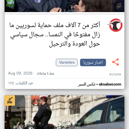
أكثر من 7 آلاف ملف حماية لسوريين ما
زال مفتوحًا في النمسا.. سجال سياسي
حول العودة والترحيل
اخبار سوريا
Varieties
Aug 09, 2026
منذ ٤ ساعات
BV23FM
عدد الكلمات: ١٢٤
•
aksalser.com
عكس السير