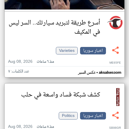
أسرع طريقة لتبريد سيارتك.. السر ليس
في المكيف
اخبار سوريا
Varieties
Aug 08, 2026
منذ ٦ ساعات
ME65FE
عدد الكلمات: ٧
•
aksalser.com
عكس السير
كشف شبكة فساد واسعة في حلب
اخبار سوريا
Politics
Aug 08, 2026
منذ ٨ ساعات
SB98GR