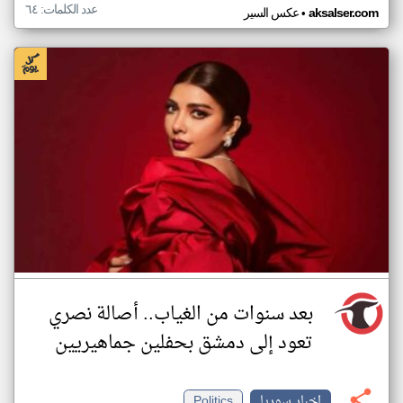
عدد الكلمات: ٦٤
•
aksalser.com
عكس السير
بعد سنوات من الغياب.. أصالة نصري
تعود إلى دمشق بحفلين جماهيريين
اخبار سوريا
Politics