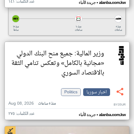
عدد الكلمات: ١٤١
•
alanba.com.kw
جريدة الأنباء
منذ ٥
منذ ١٠
منذ ١٥
ساعات
ساعات
ساعة
وزير المالية: جميع منح البنك الدولي
«مجانية بالكامل» وتعكس تنامي الثقة
بالاقتصاد السوري
اخبار سوريا
Politics
Aug 08, 2026
منذ ٥ ساعات
BY35UR
عدد الكلمات: ٢٧٥
•
alanba.com.kw
جريدة الأنباء