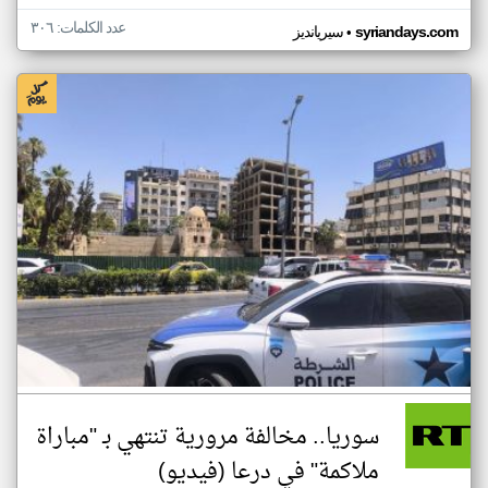
عدد الكلمات: ٣٠٦
•
syriandays.com
سيريانديز
سوريا.. مخالفة مرورية تنتهي بـ "مباراة
ملاكمة" في درعا (فيديو)