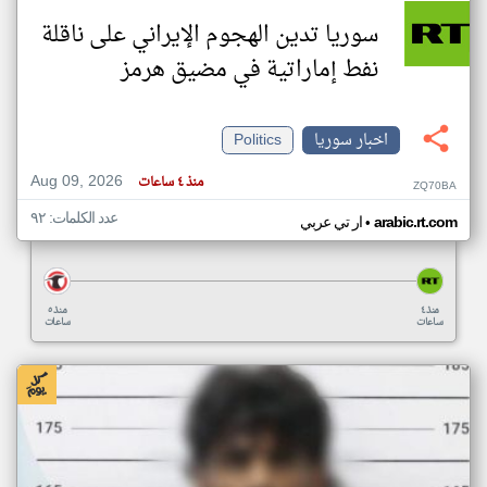
سوريا تدين الهجوم الإيراني على ناقلة
نفط إماراتية في مضيق هرمز
اخبار سوريا
Politics
Aug 09, 2026
منذ ٤ ساعات
ZQ70BA
عدد الكلمات: ٩٢
•
arabic.rt.com
ار تي عربي
منذ ٤
منذ ٥
ساعات
ساعات